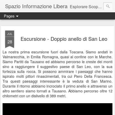
Spazio Informazione Libera
Esplorare Scoprire Creare
Pages
Escursioni, viaggi, arte, tecnologia, attualità
JUL
Escursione - Doppio anello di San Leo
28
La nostra prima escursione fuori dalla Toscana. Siamo andati in
Valmarecchia, in Emilia Romagna, quasi al confine con le Marche.
Siamo Partiti da Tausano ed abbiamo percorso le creste dei monti
sino a raggiungere il suggestivo paese di San Leo, con la sua
fortezza sulla rocca. Si possono ammirare i paesaggi che hanno
ispirato molti pittori rinascimentali, tra cui Piero Della Francesca.
Tra questi paesaggi interessante è la veduta di San Marino.
Durante il ritorno abbiamo incrociato il primo anello e attraverso un
altro sentiero siamo tornati a Tausano. Abbiamo percorso oltre 12
chilometri con un dislivello di 389 metri.