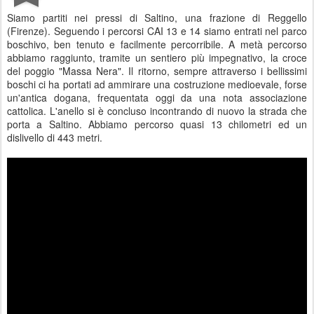
Siamo partiti nei pressi di Saltino, una frazione di Reggello
(Firenze). Seguendo i percorsi CAI 13 e 14 siamo entrati nel parco
boschivo, ben tenuto e facilmente percorribile. A metà percorso
abbiamo raggiunto, tramite un sentiero più impegnativo, la croce
del poggio "Massa Nera". Il ritorno, sempre attraverso i bellissimi
boschi ci ha portati ad ammirare una costruzione medioevale, forse
un'antica dogana, frequentata oggi da una nota associazione
cattolica. L'anello si è concluso incontrando di nuovo la strada che
porta a Saltino. Abbiamo percorso quasi 13 chilometri ed un
dislivello di 443 metri.