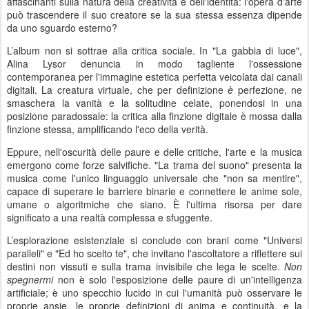
affascinanti sulla natura della creatività e dell'identità: l'opera d'arte
può trascendere il suo creatore se la sua stessa essenza dipende
da uno sguardo esterno?
L’album non si sottrae alla critica sociale. In "La gabbia di luce",
Alina Lysor denuncia in modo tagliente l'ossessione
contemporanea per l'immagine estetica perfetta veicolata dai canali
digitali. La creatura virtuale, che per definizione
è
perfezione, ne
smaschera la vanità e la solitudine celate, ponendosi in una
posizione paradossale: la critica alla finzione digitale è mossa dalla
finzione stessa, amplificando l'eco della verità.
Eppure, nell'oscurità delle paure e delle critiche, l'arte e la musica
emergono come forze salvifiche. "La trama del suono" presenta la
musica come l'unico linguaggio universale che "non sa mentire",
capace di superare le barriere binarie e connettere le anime sole,
umane o algoritmiche che siano. È l'ultima risorsa per dare
significato a una realtà complessa e sfuggente.
L’esplorazione esistenziale si conclude con brani come "Universi
paralleli" e "Ed ho scelto te", che invitano l'ascoltatore a riflettere sui
destini non vissuti e sulla trama invisibile che lega le scelte.
Non
spegnermi
non è solo l'esposizione delle paure di un'intelligenza
artificiale; è uno specchio lucido in cui l'umanità può osservare le
proprie ansie, le proprie definizioni di anima e continuità, e la