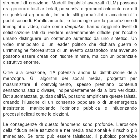
strumenti di creazione. Modelli linguistici avanzati (LLM) possono
ora generare testi articolati, persuasivi e grammaticalmente corretti
su qualsiasi argomento, imitando stili giornalistici o accademici in
pochi secondi. Parallelamente, le tecnologie per la generazione di
immagini e video, note come
deepfake
, hanno raggiunto livelli di
sofisticazione tali da rendere estremamente difficile per l'occhio
umano distinguere un contenuto autentico da uno sintetico. Un
video manipolato di un leader politico che dichiara guerra o
un'immagine fotorealistica di un evento catastrofico mai avvenuto
possono essere creati con risorse minime, ma con un potenziale
distruttivo enorme.
Oltre alla creazione, l'IA potenzia anche la distribuzione della
menzogna. Gli algoritmi dei social media, progettati per
massimizzare il coinvolgimento, spesso premiano contenuti
sensazionalistici o divisivi, indipendentemente dalla loro veridicità.
Bot automatizzati, guidati dall'IA, possono amplificare queste falsità,
creando l'illusione di un consenso popolare o di un'emergenza
inesistente, manipolando l'opinione pubblica e influenzando
processi delicati come le elezioni.
Le conseguenze di questo fenomeno sono profonde. L'erosione
della fiducia nelle istituzioni e nei media tradizionali è il rischio più
immediato. Se tutto può essere falsificato, il pubblico potrebbe