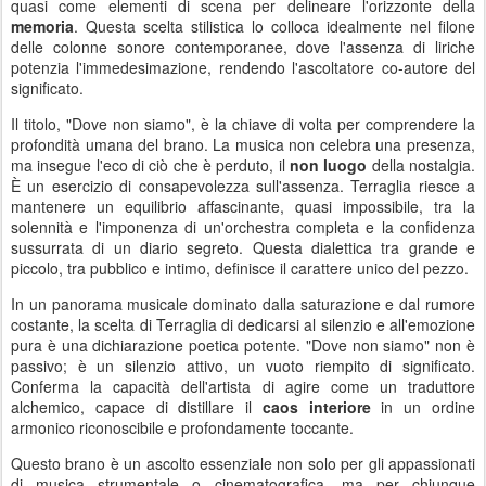
quasi come elementi di scena per delineare l'orizzonte della
memoria
. Questa scelta stilistica lo colloca idealmente nel filone
delle colonne sonore contemporanee, dove l'assenza di liriche
potenzia l'immedesimazione, rendendo l'ascoltatore co-autore del
significato.
Il titolo, "Dove non siamo", è la chiave di volta per comprendere la
profondità umana del brano. La musica non celebra una presenza,
ma insegue l'eco di ciò che è perduto, il
non luogo
della nostalgia.
È un esercizio di consapevolezza sull'assenza. Terraglia riesce a
mantenere un equilibrio affascinante, quasi impossibile, tra la
solennità e l'imponenza di un'orchestra completa e la confidenza
sussurrata di un diario segreto. Questa dialettica tra grande e
piccolo, tra pubblico e intimo, definisce il carattere unico del pezzo.
In un panorama musicale dominato dalla saturazione e dal rumore
costante, la scelta di Terraglia di dedicarsi al silenzio e all'emozione
pura è una dichiarazione poetica potente. "Dove non siamo" non è
passivo; è un silenzio attivo, un vuoto riempito di significato.
Conferma la capacità dell'artista di agire come un traduttore
alchemico, capace di distillare il
caos interiore
in un ordine
armonico riconoscibile e profondamente toccante.
Questo brano è un ascolto essenziale non solo per gli appassionati
di musica strumentale o cinematografica, ma per chiunque