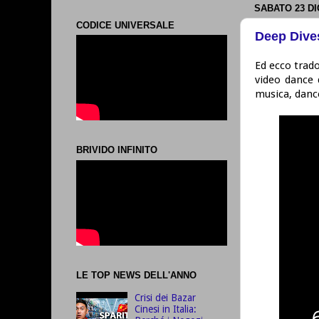
SABATO 23 D
CODICE UNIVERSALE
Deep Dives
Ed ecco trado
video dance 
musica, danc
BRIVIDO INFINITO
LE TOP NEWS DELL'ANNO
Crisi dei Bazar
Cinesi in Italia: