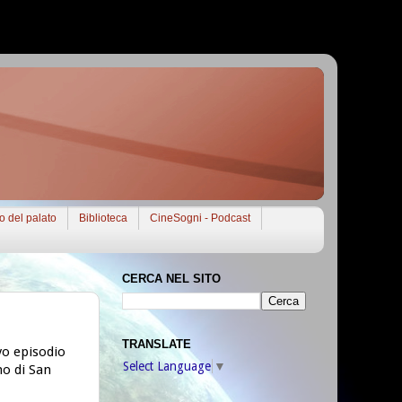
to del palato
Biblioteca
CineSogni - Podcast
CERCA NEL SITO
TRANSLATE
vo episodio
Select Language
▼
no di San