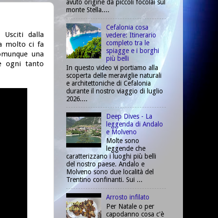
avuto origine da piccoli focolai sul
monte Stella....
Cefalonia cosa
Usciti dalla
vedere: Itinerario
completo tra le
a molto ci fa
spiagge e i borghi
comunque una
più belli
he ogni tanto
In questo video vi portiamo alla
scoperta delle meraviglie naturali
e architettoniche di Cefalonia
durante il nostro viaggio di luglio
2026....
Deep Dives - La
leggenda di Andalo
e Molveno
Molte sono
leggende che
caratterizzano i luoghi più belli
del nostro paese. Andalo e
Molveno sono due località del
Trentino confinanti. Sui ...
Arrosto infilato
Per Natale o per
capodanno cosa c'è