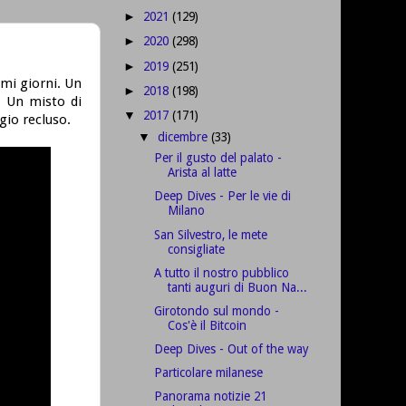
2021
(129)
►
2020
(298)
►
2019
(251)
►
imi giorni. Un
2018
(198)
►
. Un misto di
2017
(171)
▼
io recluso.
dicembre
(33)
▼
Per il gusto del palato -
Arista al latte
Deep Dives - Per le vie di
Milano
San Silvestro, le mete
consigliate
A tutto il nostro pubblico
tanti auguri di Buon Na...
Girotondo sul mondo -
Cos'è il Bitcoin
Deep Dives - Out of the way
Particolare milanese
Panorama notizie 21