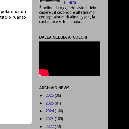
la Terra
È online da oggi "Ho visto il cielo
rapolato da un
cadere", il secondo e attesissimo
concept album di Alina Lysor , la
titolo "Canto
cantautrice virtuale nata ...
DALLA NEBBIA AI COLORI
ARCHIVIO NEWS
2026
(36)
►
2025
(81)
►
2024
(140)
►
2023
(105)
►
2022
(73)
►