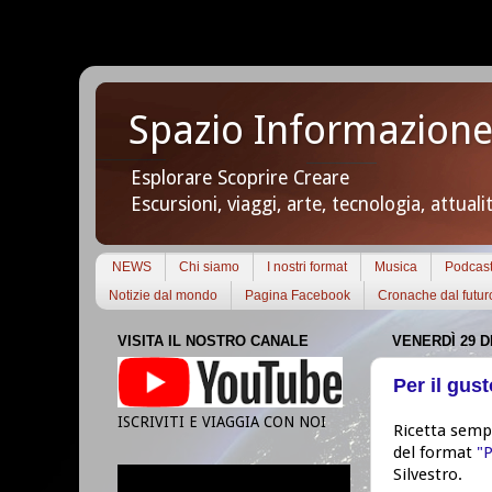
Spazio Informazione
Esplorare Scoprire Creare
Escursioni, viaggi, arte, tecnologia, attuali
NEWS
Chi siamo
I nostri format
Musica
Podcas
Notizie dal mondo
Pagina Facebook
Cronache dal futur
VISITA IL NOSTRO CANALE
VENERDÌ 29 D
Per il gust
ISCRIVITI E VIAGGIA CON NOI
Ricetta semp
del format
"P
Silvestro.