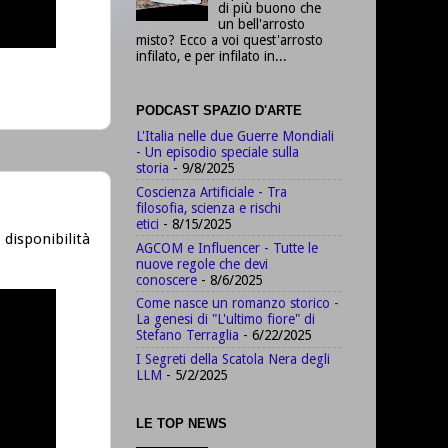
di più buono che
un bell'arrosto
misto? Ecco a voi quest'arrosto
infilato, e per infilato in...
PODCAST SPAZIO D'ARTE
L'Italia nelle due Guerre Mondiali
- Un episodio speciale sulla
storia
- 9/8/2025
Coscienza Artificiale - Tra
filosofia, scienza e rischi
etici
- 8/15/2025
disponibilità
AGCOM e Influencer - Tutte le
nuove regole che devi
conoscere
- 8/6/2025
Come nasce un romanzo storico -
La genesi di "L'ultimo fiore" di
Stefano Terraglia
- 6/22/2025
I Segreti della Scatola Nera degli
LLM
- 5/2/2025
LE TOP NEWS