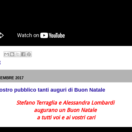
g
CEMBRE 2017
 nostro pubblico tanti auguri di Buon Natale
Stefano Terraglia e Alessandra Lombardi
augurano un Buon Natale
a tutti voi e ai vostri cari