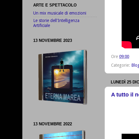
ARTE E SPETTACOLO
Un mix musicale di emozioni
Le storie dell'Intelligenza
Artificiale
13 NOVEMBRE 2023
Ore
09:00
Categorie:
Blo
LUNEDÌ 25 DI
A tutto il
13 NOVEMBRE 2022