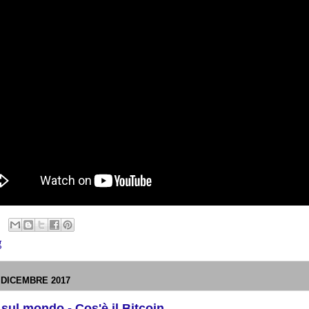
g
 DICEMBRE 2017
sul mondo - Cos'è il Bitcoin