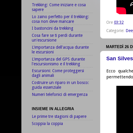
Trekking: Come iniziare e cosa
sapere
Lo zaino perfetto per il trekking:
cosa non deve mancare
Ore
03:32
I bastoncini da trekking
Categorie:
Dee
Cosa fare se ti perdi durante
un'escursione
MARTEDÌ 26 D
L'importanza dell'acqua durante
le escursioni
San Silves
L'importanza del GPS durante
l'escursionismo e il trekking
Ecco qualche
Escursioni: Come proteggersi
dagli animali
permettendo
Costruire un riparo in un bosco:
guida essenziale
Numeri telefonici di emergenza
INSIEME IN ALLEGRIA
Le prime tre stagioni di papere
Scoppia la coppia