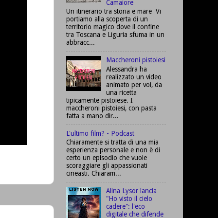
Camaiore
Un itinerario tra storia e mare Vi
portiamo alla scoperta di un
territorio magico dove il confine
tra Toscana e Liguria sfuma in un
abbracc...
Maccheroni pistoiesi
Alessandra ha
realizzato un video
animato per voi, da
una ricetta
tipicamente pistoiese. I
maccheroni pistoiesi, con pasta
fatta a mano dir...
L'ultimo film? - Podcast
Chiaramente si tratta di una mia
esperienza personale e non è di
certo un episodio che vuole
scoraggiare gli appassionati
cineasti. Chiaram...
Alina Lysor lancia
"Ho visto il cielo
cadere": l'eco
digitale che difende