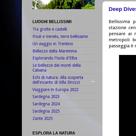
Deep Dives
Bellissima 
LUOGHI BELLISSIMI
stazione cen
Tra grotte e castelli
pensare ai 
Friuli e Veneto, terre bellissime
metropoli be
Un viaggio in Trentino
passeggia è m
Bellezze della Maremma
Esplorando l'isola d'Elba
Le bellezze dei monti della
Calvana
Echi di natura: Alla scoperta
dell'incanto di Villa Strozzi
Viaggiare in Europa 2022
Sardegna 2023
Sardegna 2024
Sardegna 2025
Zante 2025
ESPLORA LA NATURA