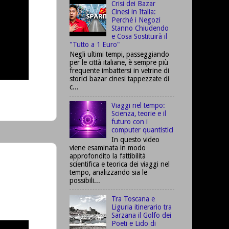
Crisi dei Bazar
Cinesi in Italia:
Perché i Negozi
Stanno Chiudendo
e Cosa Sostituirà il
"Tutto a 1 Euro"
Negli ultimi tempi, passeggiando
per le città italiane, è sempre più
frequente imbattersi in vetrine di
storici bazar cinesi tappezzate di
c...
Viaggi nel tempo:
Scienza, teorie e il
futuro con i
computer quantistici
In questo video
viene esaminata in modo
approfondito la fattibilità
scientifica e teorica dei viaggi nel
tempo, analizzando sia le
possibili...
Tra Toscana e
Liguria itinerario tra
Sarzana il Golfo dei
Poeti e Lido di