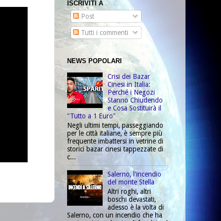
ISCRIVITI A
Post
Tutti i commenti
NEWS POPOLARI
Crisi dei Bazar
Cinesi in Italia:
Perché i Negozi
Stanno Chiudendo
e Cosa Sostituirà il
"Tutto a 1 Euro"
Negli ultimi tempi, passeggiando
per le città italiane, è sempre più
frequente imbattersi in vetrine di
storici bazar cinesi tappezzate di
c...
Salerno, l'incendio
del monte Stella
Altri roghi, altri
boschi devastati,
adesso è la volta di
Salerno, con un incendio che ha