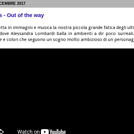
ICEMBRE 2017
 - Out of the way
tta in immagini e musica la nostra piccola grande fatica degli ult
dove Alessandra Lombardi balla in ambienti a dir poco surreali
e e colori che seguono un sogno molto ambizioso di un personagg