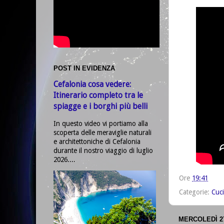
POST IN EVIDENZA
Cefalonia cosa vedere:
Itinerario completo tra le
spiagge e i borghi più belli
In questo video vi portiamo alla
scoperta delle meraviglie naturali
e architettoniche di Cefalonia
durante il nostro viaggio di luglio
2026....
Ore
19:41
Categorie:
Cuc
MERCOLEDÌ 2