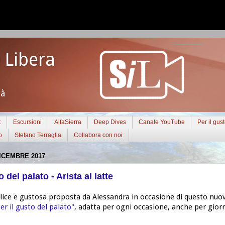
 Libera
tà
t
Escursioni
AlfaSierra
Deep Dives
Canale YouTube
Per il gus
o
Stefano Terraglia
Collabora con noi
ICEMBRE 2017
o del palato - Arista al latte
lice e gustosa proposta da Alessandra in occasione di questo nuo
er il gusto del palato"
, adatta per ogni occasione, anche per gior