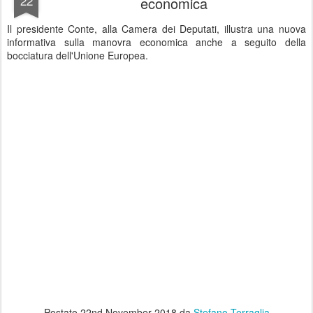
22
economica
Il presidente Conte, alla Camera dei Deputati, illustra una nuova
informativa sulla manovra economica anche a seguito della
bocciatura dell'Unione Europea.
Postato
22nd November 2018
da
Stefano Terraglia