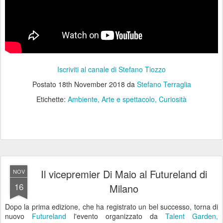
Iscriviti al canale di Stefano Tiozzo
Postato
18th November 2018
da
Stefano Terraglia
Etichette:
Ambiente
Arte e spettacolo
Curiosità
Il vicepremier Di Maio al Futureland di
NOV
16
Milano
Dopo la prima edizione, che ha registrato un bel successo, torna di
nuovo
Futureland
l'evento organizzato da
Talent Garden,