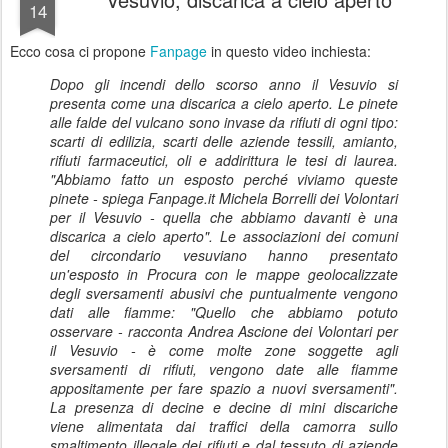
14
Ecco cosa ci propone
Fanpage
in questo video inchiesta:
Dopo gli incendi dello scorso anno il Vesuvio si
presenta come una discarica a cielo aperto. Le pinete
alle falde del vulcano sono invase da rifiuti di ogni tipo:
scarti di edilizia, scarti delle aziende tessili, amianto,
rifiuti farmaceutici, oli e addirittura le tesi di laurea.
"Abbiamo fatto un esposto perché viviamo queste
pinete - spiega Fanpage.it Michela Borrelli dei Volontari
per il Vesuvio - quella che abbiamo davanti è una
discarica a cielo aperto". Le associazioni dei comuni
del circondario vesuviano hanno presentato
un'esposto in Procura con le mappe geolocalizzate
degli sversamenti abusivi che puntualmente vengono
dati alle fiamme: "Quello che abbiamo potuto
osservare - racconta Andrea Ascione dei Volontari per
il Vesuvio - è come molte zone soggette agli
sversamenti di rifiuti, vengono date alle fiamme
appositamente per fare spazio a nuovi sversamenti".
La presenza di decine e decine di mini discariche
viene alimentata dai traffici della camorra sullo
smaltimento illegale dei rifiuti e dal tessuto di aziende