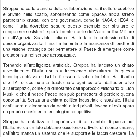
Stroppa ha parlato anche della collaborazione tra il settore pubblico
e privato nello spazio, sottolineando come SpaceX abbia stretto
partnership cruciali con enti governativi, come la NASA e l'ESA, e
come l’Italia dovrebbe seguire questo esempio per sfruttare le
competenze esistenti, specialmente quelle dell'Aeronautica Militare
e dell'Agenzia Spaziale Italiana. Ha lodato la professionalità di
queste organizzazioni, ma ha lamentato la mancanza di fondi e di
una visione strategica per permettere al Paese di emergere come
protagonista nel settore aerospaziale.
Tornando all’intelligenza artificiale, Stroppa ha lanciato un chiaro
avvertimento: l’Italia non sta investendo abbastanza in questa
tecnologia chiave e rischia di essere lasciata indietro. Ha ribadito
che l'AI è destinata a trasformare ogni settore, dall'automotive
all'aerospazio, come già dimostrato dall'approccio visionario di Elon
Musk, e che il nostro Paese non può permettersi di perdere questa
opportunità. Senza una chiara politica industriale e spaziale, l’Italia
continuerà a dipendere da pochi attori privati, invece di sviluppare
un proprio ecosistema tecnologico competitivo.
Stroppa ha enfatizzato l’importanza di un cambio di passo per
l’Italia. Se da un lato abbiamo eccellenze a livello di risorse umane,
dall’altro manca un sistema che le supporti e le faccia crescere. La