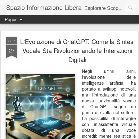
Spazio Informazione Libera
Esplorare Scoprire Creare
Pages
Escursioni, viaggi, arte, tecnologia, attualità
L'Evoluzione di ChatGPT: Come la Sintesi
SEP
Vocale Sta Rivoluzionando le Interazioni
27
Digitali
Negli ultimi anni,
l'evoluzione delle
intelligenze artificiali ha
portato a sviluppi notevoli,
ma l'introduzione di una
nuova funzionalità vocale
di ChatGPT segna un
punto di svolta nel settore.
La possibilità di interagire
con un'assistente virtuale
dotata di una voce
incredibilmente realistica è