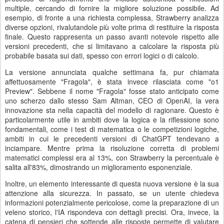
multiple, cercando di fornire la migliore soluzione possibile. Ad
esempio, di fronte a una richiesta complessa, Strawberry analizza
diverse opzioni, rivalutandole più volte prima di restituire la risposta
finale. Questo rappresenta un passo avanti notevole rispetto alle
versioni precedenti, che si limitavano a calcolare la risposta più
probabile basata sui dati, spesso con errori logici o di calcolo.
La versione annunciata qualche settimana fa, pur chiamata
affettuosamente "Fragola", è stata invece rilasciata come "o1
Preview". Sebbene il nome "Fragola" fosse stato anticipato come
uno scherzo dallo stesso Sam Altman, CEO di OpenAI, la vera
innovazione sta nella capacità del modello di ragionare. Questo è
particolarmente utile in ambiti dove la logica e la riflessione sono
fondamentali, come i test di matematica o le competizioni logiche,
ambiti in cui le precedenti versioni di ChatGPT tendevano a
inciampare. Mentre prima la risoluzione corretta di problemi
matematici complessi era al 13%, con Strawberry la percentuale è
salita all'83%, dimostrando un miglioramento esponenziale.
Inoltre, un elemento interessante di questa nuova versione è la sua
attenzione alla sicurezza. In passato, se un utente chiedeva
informazioni potenzialmente pericolose, come la preparazione di un
veleno storico, l'IA rispondeva con dettagli precisi. Ora, invece, la
catena di pensieri che sottende alle risposte permette di valutare