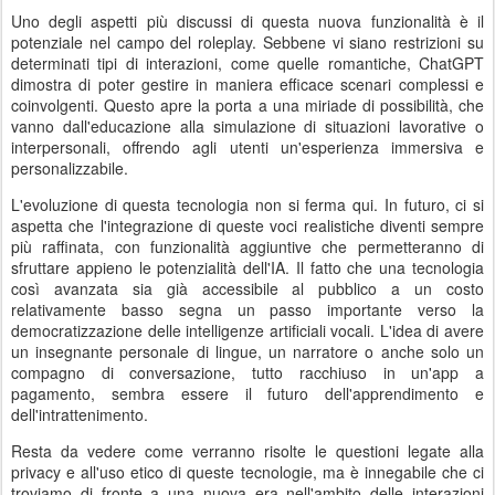
Uno degli aspetti più discussi di questa nuova funzionalità è il
potenziale nel campo del roleplay. Sebbene vi siano restrizioni su
determinati tipi di interazioni, come quelle romantiche, ChatGPT
dimostra di poter gestire in maniera efficace scenari complessi e
coinvolgenti. Questo apre la porta a una miriade di possibilità, che
vanno dall'educazione alla simulazione di situazioni lavorative o
interpersonali, offrendo agli utenti un'esperienza immersiva e
personalizzabile.
L'evoluzione di questa tecnologia non si ferma qui. In futuro, ci si
aspetta che l'integrazione di queste voci realistiche diventi sempre
più raffinata, con funzionalità aggiuntive che permetteranno di
sfruttare appieno le potenzialità dell'IA. Il fatto che una tecnologia
così avanzata sia già accessibile al pubblico a un costo
relativamente basso segna un passo importante verso la
democratizzazione delle intelligenze artificiali vocali. L'idea di avere
un insegnante personale di lingue, un narratore o anche solo un
compagno di conversazione, tutto racchiuso in un'app a
pagamento, sembra essere il futuro dell'apprendimento e
dell'intrattenimento.
Resta da vedere come verranno risolte le questioni legate alla
privacy e all'uso etico di queste tecnologie, ma è innegabile che ci
troviamo di fronte a una nuova era nell'ambito delle interazioni