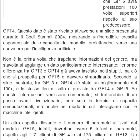
che GPT5 avrà
prestazioni 100
volte superiori
rispetto al suo
predecessore,
GPT4. Questo dato è stato rivelato attraverso una slide presentata
durante il Codi Summit 2024, mostrando un'incredibile crescita
esponenziale delle capacità del modello, proiettandoci verso una
nuova era per l'intelligenza artificiale.
Non è la prima volta che trapelano informazioni del genere, ma
stavolta si aggiunge un dato particolarmente interessante: l’enorme
differenza tra GPT3 e GPT4 già aveva lasciato molti stupiti, ma ciò
che si prospetta per GPT5 è davvero straordinario. Secondo la
slide mostrata, tra GPT3 e GPT4 c'è stato un miglioramento del
100x, e lo stesso tipo di salto è previsto tra GPT4 e GPT5. Se
queste informazioni venissero confermate, si tratterebbe di un
passo avanti rivoluzionario, non solo in termini di capacità
computazionali, ma anche nel modo in cui interagiamo con le
macchine intelligenti.
Un altro aspetto rilevante è il numero di parametri utilizzati dal
modello. GPT5, infatti, dovrebbe avere 5 trilioni di parametri,
rispetto agli 1,7 trilioni di GPT4 e ai 175 miliardi di GPT3. Un