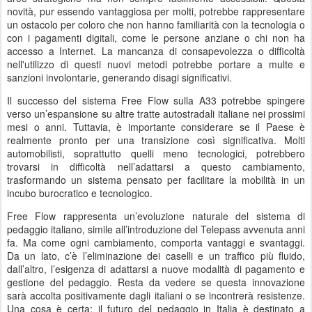
novità, pur essendo vantaggiosa per molti, potrebbe rappresentare
un ostacolo per coloro che non hanno familiarità con la tecnologia o
con i pagamenti digitali, come le persone anziane o chi non ha
accesso a Internet. La mancanza di consapevolezza o difficoltà
nell'utilizzo di questi nuovi metodi potrebbe portare a multe e
sanzioni involontarie, generando disagi significativi.
Il successo del sistema Free Flow sulla A33 potrebbe spingere
verso un’espansione su altre tratte autostradali italiane nei prossimi
mesi o anni. Tuttavia, è importante considerare se il Paese è
realmente pronto per una transizione così significativa. Molti
automobilisti, soprattutto quelli meno tecnologici, potrebbero
trovarsi in difficoltà nell’adattarsi a questo cambiamento,
trasformando un sistema pensato per facilitare la mobilità in un
incubo burocratico e tecnologico.
Free Flow rappresenta un’evoluzione naturale del sistema di
pedaggio italiano, simile all’introduzione del Telepass avvenuta anni
fa. Ma come ogni cambiamento, comporta vantaggi e svantaggi.
Da un lato, c’è l’eliminazione dei caselli e un traffico più fluido,
dall’altro, l’esigenza di adattarsi a nuove modalità di pagamento e
gestione del pedaggio. Resta da vedere se questa innovazione
sarà accolta positivamente dagli italiani o se incontrerà resistenze.
Una cosa è certa: il futuro del pedaggio in Italia è destinato a