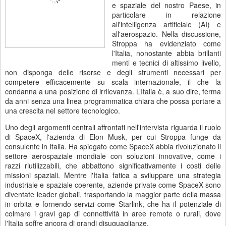
e spaziale del nostro Paese, in
particolare in relazione
all'intelligenza artificiale (AI) e
all'aerospazio. Nella discussione,
Stroppa ha evidenziato come
l'Italia, nonostante abbia brillanti
menti e tecnici di altissimo livello,
non disponga delle risorse e degli strumenti necessari per
competere efficacemente su scala internazionale, il che la
condanna a una posizione di irrilevanza. L’Italia è, a suo dire, ferma
da anni senza una linea programmatica chiara che possa portare a
una crescita nel settore tecnologico.
Uno degli argomenti centrali affrontati nell'intervista riguarda il ruolo
di SpaceX, l'azienda di Elon Musk, per cui Stroppa funge da
consulente in Italia. Ha spiegato come SpaceX abbia rivoluzionato il
settore aerospaziale mondiale con soluzioni innovative, come i
razzi riutilizzabili, che abbattono significativamente i costi delle
missioni spaziali. Mentre l'Italia fatica a sviluppare una strategia
industriale e spaziale coerente, aziende private come SpaceX sono
diventate leader globali, trasportando la maggior parte della massa
in orbita e fornendo servizi come Starlink, che ha il potenziale di
colmare i gravi gap di connettività in aree remote o rurali, dove
l'Italia soffre ancora di grandi disuguaglianze.