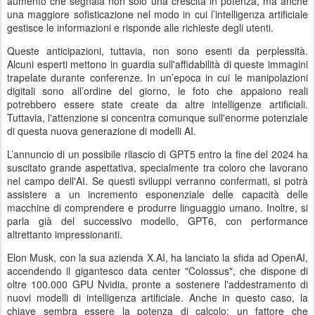
aumento che segnala non solo una crescita in potenza, ma anche
una maggiore sofisticazione nel modo in cui l’intelligenza artificiale
gestisce le informazioni e risponde alle richieste degli utenti.
Queste anticipazioni, tuttavia, non sono esenti da perplessità.
Alcuni esperti mettono in guardia sull'affidabilità di queste immagini
trapelate durante conferenze. In un’epoca in cui le manipolazioni
digitali sono all’ordine del giorno, le foto che appaiono reali
potrebbero essere state create da altre intelligenze artificiali.
Tuttavia, l'attenzione si concentra comunque sull'enorme potenziale
di questa nuova generazione di modelli AI.
L’annuncio di un possibile rilascio di GPT5 entro la fine del 2024 ha
suscitato grande aspettativa, specialmente tra coloro che lavorano
nel campo dell'AI. Se questi sviluppi verranno confermati, si potrà
assistere a un incremento esponenziale delle capacità delle
macchine di comprendere e produrre linguaggio umano. Inoltre, si
parla già del successivo modello, GPT6, con performance
altrettanto impressionanti.
Elon Musk, con la sua azienda X.AI, ha lanciato la sfida ad OpenAI,
accendendo il gigantesco data center "Colossus", che dispone di
oltre 100.000 GPU Nvidia, pronte a sostenere l'addestramento di
nuovi modelli di intelligenza artificiale. Anche in questo caso, la
chiave sembra essere la potenza di calcolo: un fattore che