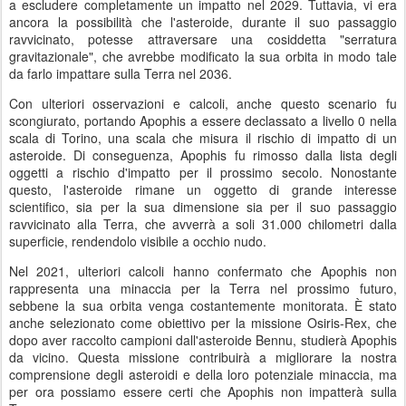
a escludere completamente un impatto nel 2029. Tuttavia, vi era
ancora la possibilità che l'asteroide, durante il suo passaggio
ravvicinato, potesse attraversare una cosiddetta "serratura
gravitazionale", che avrebbe modificato la sua orbita in modo tale
da farlo impattare sulla Terra nel 2036.
Con ulteriori osservazioni e calcoli, anche questo scenario fu
scongiurato, portando Apophis a essere declassato a livello 0 nella
scala di Torino, una scala che misura il rischio di impatto di un
asteroide. Di conseguenza, Apophis fu rimosso dalla lista degli
oggetti a rischio d'impatto per il prossimo secolo. Nonostante
questo, l'asteroide rimane un oggetto di grande interesse
scientifico, sia per la sua dimensione sia per il suo passaggio
ravvicinato alla Terra, che avverrà a soli 31.000 chilometri dalla
superficie, rendendolo visibile a occhio nudo.
Nel 2021, ulteriori calcoli hanno confermato che Apophis non
rappresenta una minaccia per la Terra nel prossimo futuro,
sebbene la sua orbita venga costantemente monitorata. È stato
anche selezionato come obiettivo per la missione Osiris-Rex, che
dopo aver raccolto campioni dall'asteroide Bennu, studierà Apophis
da vicino. Questa missione contribuirà a migliorare la nostra
comprensione degli asteroidi e della loro potenziale minaccia, ma
per ora possiamo essere certi che Apophis non impatterà sulla