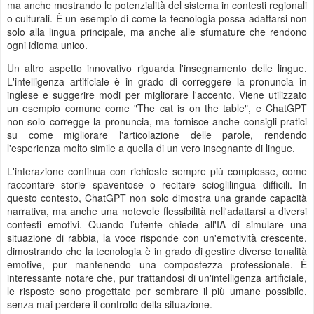
ma anche mostrando le potenzialità del sistema in contesti regionali
o culturali. È un esempio di come la tecnologia possa adattarsi non
solo alla lingua principale, ma anche alle sfumature che rendono
ogni idioma unico.
Un altro aspetto innovativo riguarda l'insegnamento delle lingue.
L'intelligenza artificiale è in grado di correggere la pronuncia in
inglese e suggerire modi per migliorare l'accento. Viene utilizzato
un esempio comune come "The cat is on the table", e ChatGPT
non solo corregge la pronuncia, ma fornisce anche consigli pratici
su come migliorare l'articolazione delle parole, rendendo
l'esperienza molto simile a quella di un vero insegnante di lingue.
L'interazione continua con richieste sempre più complesse, come
raccontare storie spaventose o recitare scioglilingua difficili. In
questo contesto, ChatGPT non solo dimostra una grande capacità
narrativa, ma anche una notevole flessibilità nell'adattarsi a diversi
contesti emotivi. Quando l’utente chiede all'IA di simulare una
situazione di rabbia, la voce risponde con un'emotività crescente,
dimostrando che la tecnologia è in grado di gestire diverse tonalità
emotive, pur mantenendo una compostezza professionale. È
interessante notare che, pur trattandosi di un'intelligenza artificiale,
le risposte sono progettate per sembrare il più umane possibile,
senza mai perdere il controllo della situazione.