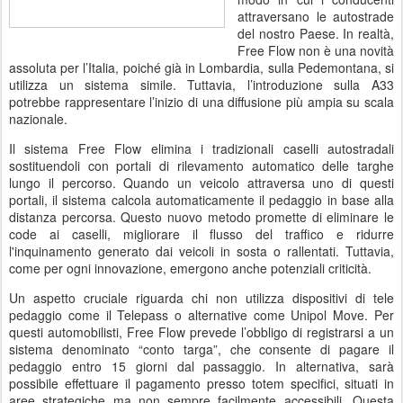
attraversano le autostrade
del nostro Paese. In realtà,
Free Flow non è una novità
assoluta per l’Italia, poiché già in Lombardia, sulla Pedemontana, si
utilizza un sistema simile. Tuttavia, l’introduzione sulla A33
potrebbe rappresentare l’inizio di una diffusione più ampia su scala
nazionale.
Il sistema Free Flow elimina i tradizionali caselli autostradali
sostituendoli con portali di rilevamento automatico delle targhe
lungo il percorso. Quando un veicolo attraversa uno di questi
portali, il sistema calcola automaticamente il pedaggio in base alla
distanza percorsa. Questo nuovo metodo promette di eliminare le
code ai caselli, migliorare il flusso del traffico e ridurre
l'inquinamento generato dai veicoli in sosta o rallentati. Tuttavia,
come per ogni innovazione, emergono anche potenziali criticità.
Un aspetto cruciale riguarda chi non utilizza dispositivi di tele
pedaggio come il Telepass o alternative come Unipol Move. Per
questi automobilisti, Free Flow prevede l’obbligo di registrarsi a un
sistema denominato “conto targa”, che consente di pagare il
pedaggio entro 15 giorni dal passaggio. In alternativa, sarà
possibile effettuare il pagamento presso totem specifici, situati in
aree strategiche ma non sempre facilmente accessibili. Questa