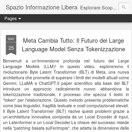
Spazio Informazione Libera
Esplorare Scoprire Creare
Pages
Escursioni, viaggi, arte, tecnologia, attualità
Meta Cambia Tutto: Il Futuro dei Large
MAY
25
Language Model Senza Tokenizzazione
Benvenuti a un'immersione profonda nel futuro dei Large
Language Models (LLM)! In questo video, esploreremo il
rivoluzionario Byte Latent Transformer (BLT) di Meta, una nuova
architettura che promette di superare i limiti dei modelli attuali come
Gemini, LLaMA e ChatGPT.Il paper scientifico alla base del BLT
introduce un approccio radicalmente nuovo: abbandona la
tokenizzazione tradizionale, il processo che spezza il testo in
"token" per l'elaborazione. Questo metodo presenta problematiche
come bias linguistici, fragilità testuale e costi computazionali elevati.
Il Byte Latent Transformer (BLT) risolve questi problemi grazie a
un’architettura innovativa composta da un Local Encoder di input,
un Latenformer e un Local Decoder.La chiave del successo risiede
nella "patching basata sull'entropia", che adatta la dimensione delle