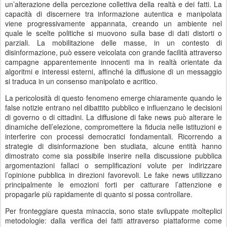
un’alterazione della percezione collettiva della realtà e dei fatti. La
capacità di discernere tra informazione autentica e manipolata
viene progressivamente appannata, creando un ambiente nel
quale le scelte politiche si muovono sulla base di dati distorti o
parziali. La mobilitazione delle masse, in un contesto di
disinformazione, può essere veicolata con grande facilità attraverso
campagne apparentemente innocenti ma in realtà orientate da
algoritmi e interessi esterni, affinché la diffusione di un messaggio
si traduca in un consenso manipolato e acritico.
La pericolosità di questo fenomeno emerge chiaramente quando le
false notizie entrano nel dibattito pubblico e influenzano le decisioni
di governo o di cittadini. La diffusione di fake news può alterare le
dinamiche dell’elezione, compromettere la fiducia nelle istituzioni e
interferire con processi democratici fondamentali. Ricorrendo a
strategie di disinformazione ben studiata, alcune entità hanno
dimostrato come sia possibile inserire nella discussione pubblica
argomentazioni fallaci o semplificazioni volute per indirizzare
l’opinione pubblica in direzioni favorevoli. Le fake news utilizzano
principalmente le emozioni forti per catturare l’attenzione e
propagarle più rapidamente di quanto si possa controllare.
Per fronteggiare questa minaccia, sono state sviluppate molteplici
metodologie: dalla verifica dei fatti attraverso piattaforme come