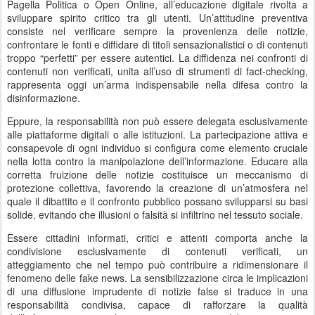
Pagella Politica o Open Online, all’educazione digitale rivolta a
sviluppare spirito critico tra gli utenti. Un’attitudine preventiva
consiste nel verificare sempre la provenienza delle notizie,
confrontare le fonti e diffidare di titoli sensazionalistici o di contenuti
troppo “perfetti” per essere autentici. La diffidenza nei confronti di
contenuti non verificati, unita all’uso di strumenti di fact-checking,
rappresenta oggi un’arma indispensabile nella difesa contro la
disinformazione.
Eppure, la responsabilità non può essere delegata esclusivamente
alle piattaforme digitali o alle istituzioni. La partecipazione attiva e
consapevole di ogni individuo si configura come elemento cruciale
nella lotta contro la manipolazione dell’informazione. Educare alla
corretta fruizione delle notizie costituisce un meccanismo di
protezione collettiva, favorendo la creazione di un’atmosfera nel
quale il dibattito e il confronto pubblico possano svilupparsi su basi
solide, evitando che illusioni o falsità si infiltrino nel tessuto sociale.
Essere cittadini informati, critici e attenti comporta anche la
condivisione esclusivamente di contenuti verificati, un
atteggiamento che nel tempo può contribuire a ridimensionare il
fenomeno delle fake news. La sensibilizzazione circa le implicazioni
di una diffusione imprudente di notizie false si traduce in una
responsabilità condivisa, capace di rafforzare la qualità