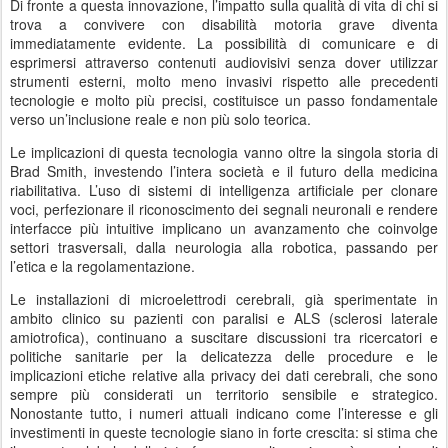
Di fronte a questa innovazione, l’impatto sulla qualità di vita di chi si
trova a convivere con disabilità motoria grave diventa
immediatamente evidente. La possibilità di comunicare e di
esprimersi attraverso contenuti audiovisivi senza dover utilizzar
strumenti esterni, molto meno invasivi rispetto alle precedenti
tecnologie e molto più precisi, costituisce un passo fondamentale
verso un’inclusione reale e non più solo teorica.
Le implicazioni di questa tecnologia vanno oltre la singola storia di
Brad Smith, investendo l’intera società e il futuro della medicina
riabilitativa. L’uso di sistemi di intelligenza artificiale per clonare
voci, perfezionare il riconoscimento dei segnali neuronali e rendere
interfacce più intuitive implicano un avanzamento che coinvolge
settori trasversali, dalla neurologia alla robotica, passando per
l’etica e la regolamentazione.
Le installazioni di microelettrodi cerebrali, già sperimentate in
ambito clinico su pazienti con paralisi e ALS (sclerosi laterale
amiotrofica), continuano a suscitare discussioni tra ricercatori e
politiche sanitarie per la delicatezza delle procedure e le
implicazioni etiche relative alla privacy dei dati cerebrali, che sono
sempre più considerati un territorio sensibile e strategico.
Nonostante tutto, i numeri attuali indicano come l’interesse e gli
investimenti in queste tecnologie siano in forte crescita: si stima che