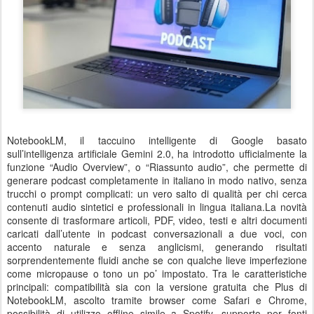
NotebookLM, il taccuino intelligente di Google basato
sull’intelligenza artificiale Gemini 2.0, ha introdotto ufficialmente la
funzione “Audio Overview”, o “Riassunto audio”, che permette di
generare podcast completamente in italiano in modo nativo, senza
trucchi o prompt complicati: un vero salto di qualità per chi cerca
contenuti audio sintetici e professionali in lingua italiana.La novità
consente di trasformare articoli, PDF, video, testi e altri documenti
caricati dall’utente in podcast conversazionali a due voci, con
accento naturale e senza anglicismi, generando risultati
sorprendentemente fluidi anche se con qualche lieve imperfezione
come micropause o tono un po’ impostato. Tra le caratteristiche
principali: compatibilità sia con la versione gratuita che Plus di
NotebookLM, ascolto tramite browser come Safari e Chrome,
possibilità di utilizzo offline simile a Spotify, supporto per fonti