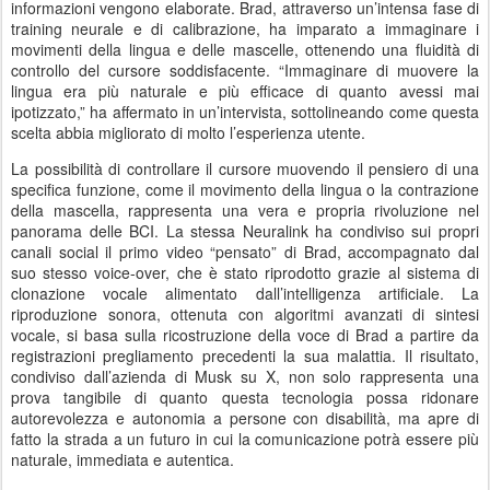
informazioni vengono elaborate. Brad, attraverso un’intensa fase di
training neurale e di calibrazione, ha imparato a immaginare i
movimenti della lingua e delle mascelle, ottenendo una fluidità di
controllo del cursore soddisfacente. “Immaginare di muovere la
lingua era più naturale e più efficace di quanto avessi mai
ipotizzato,” ha affermato in un’intervista, sottolineando come questa
scelta abbia migliorato di molto l’esperienza utente.
La possibilità di controllare il cursore muovendo il pensiero di una
specifica funzione, come il movimento della lingua o la contrazione
della mascella, rappresenta una vera e propria rivoluzione nel
panorama delle BCI. La stessa Neuralink ha condiviso sui propri
canali social il primo video “pensato” di Brad, accompagnato dal
suo stesso voice-over, che è stato riprodotto grazie al sistema di
clonazione vocale alimentato dall’intelligenza artificiale. La
riproduzione sonora, ottenuta con algoritmi avanzati di sintesi
vocale, si basa sulla ricostruzione della voce di Brad a partire da
registrazioni pregliamento precedenti la sua malattia. Il risultato,
condiviso dall’azienda di Musk su X, non solo rappresenta una
prova tangibile di quanto questa tecnologia possa ridonare
autorevolezza e autonomia a persone con disabilità, ma apre di
fatto la strada a un futuro in cui la comunicazione potrà essere più
naturale, immediata e autentica.