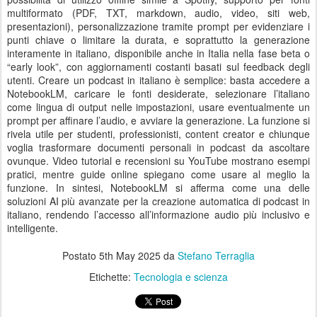
multiformato (PDF, TXT, markdown, audio, video, siti web,
presentazioni), personalizzazione tramite prompt per evidenziare i
punti chiave o limitare la durata, e soprattutto la generazione
interamente in italiano, disponibile anche in Italia nella fase beta o
“early look”, con aggiornamenti costanti basati sul feedback degli
utenti. Creare un podcast in italiano è semplice: basta accedere a
NotebookLM, caricare le fonti desiderate, selezionare l’italiano
come lingua di output nelle impostazioni, usare eventualmente un
prompt per affinare l’audio, e avviare la generazione. La funzione si
rivela utile per studenti, professionisti, content creator e chiunque
voglia trasformare documenti personali in podcast da ascoltare
ovunque. Video tutorial e recensioni su YouTube mostrano esempi
pratici, mentre guide online spiegano come usare al meglio la
funzione. In sintesi, NotebookLM si afferma come una delle
soluzioni AI più avanzate per la creazione automatica di podcast in
italiano, rendendo l’accesso all’informazione audio più inclusivo e
intelligente.
Postato
5th May 2025
da
Stefano Terraglia
Etichette:
Tecnologia e scienza