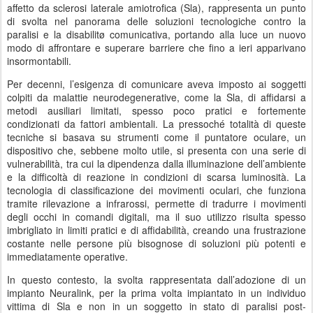
affetto da sclerosi laterale amiotrofica (Sla), rappresenta un punto
di svolta nel panorama delle soluzioni tecnologiche contro la
paralisi e la disabilitø comunicativa, portando alla luce un nuovo
modo di affrontare e superare barriere che fino a ieri apparivano
insormontabili.
Per decenni, l’esigenza di comunicare aveva imposto ai soggetti
colpiti da malattie neurodegenerative, come la Sla, di affidarsi a
metodi ausiliari limitati, spesso poco pratici e fortemente
condizionati da fattori ambientali. La pressoché totalità di queste
tecniche si basava su strumenti come il puntatore oculare, un
dispositivo che, sebbene molto utile, si presenta con una serie di
vulnerabilità, tra cui la dipendenza dalla illuminazione dell’ambiente
e la difficoltà di reazione in condizioni di scarsa luminosità. La
tecnologia di classificazione dei movimenti oculari, che funziona
tramite rilevazione a infrarossi, permette di tradurre i movimenti
degli occhi in comandi digitali, ma il suo utilizzo risulta spesso
imbrigliato in limiti pratici e di affidabilità, creando una frustrazione
costante nelle persone più bisognose di soluzioni più potenti e
immediatamente operative.
In questo contesto, la svolta rappresentata dall’adozione di un
impianto Neuralink, per la prima volta impiantato in un individuo
vittima di Sla e non in un soggetto in stato di paralisi post-