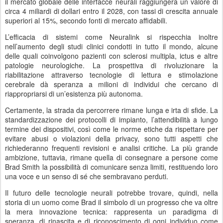
il mercato globale delle interfacce neurali raggiungerà un valore di
circa 4 miliardi di dollari entro il 2028, con tassi di crescita annuale
superiori al 15%, secondo fonti di mercato affidabili.
L’efficacia di sistemi come Neuralink si rispecchia inoltre
nell’aumento degli studi clinici condotti in tutto il mondo, alcune
delle quali coinvolgono pazienti con sclerosi multipla, ictus e altre
patologie neurologiche. La prospettiva di rivoluzionare la
riabilitazione attraverso tecnologie di lettura e stimolazione
cerebrale dà speranza a milioni di individui che cercano di
riappropriarsi di un’esistenza più autonoma.
Certamente, la strada da percorrere rimane lunga e irta di sfide. La
standardizzazione dei protocolli di impianto, l’attendibilità a lungo
termine dei dispositivi, così come le norme etiche da rispettare per
evitare abusi o violazioni della privacy, sono tutti aspetti che
richiederanno frequenti revisioni e analisi critiche. La più grande
ambizione, tuttavia, rimane quella di consegnare a persone come
Brad Smith la possibilità di comunicare senza limiti, restituendo loro
una voce e un senso di sé che sembravano perduti.
Il futuro delle tecnologie neurali potrebbe trovare, quindi, nella
storia di un uomo come Brad il simbolo di un progresso che va oltre
la mera innovazione tecnica: rappresenta un paradigma di
speranza, di rinascita e di riconoscimento di ogni individuo come