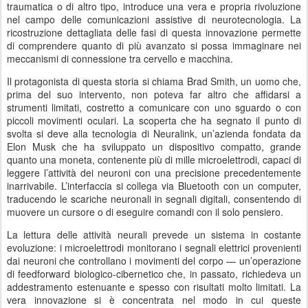
traumatica o di altro tipo, introduce una vera e propria rivoluzione
nel campo delle comunicazioni assistive di neurotecnologia. La
ricostruzione dettagliata delle fasi di questa innovazione permette
di comprendere quanto di più avanzato si possa immaginare nei
meccanismi di connessione tra cervello e macchina.
Il protagonista di questa storia si chiama Brad Smith, un uomo che,
prima del suo intervento, non poteva far altro che affidarsi a
strumenti limitati, costretto a comunicare con uno sguardo o con
piccoli movimenti oculari. La scoperta che ha segnato il punto di
svolta si deve alla tecnologia di Neuralink, un’azienda fondata da
Elon Musk che ha sviluppato un dispositivo compatto, grande
quanto una moneta, contenente più di mille microelettrodi, capaci di
leggere l’attività dei neuroni con una precisione precedentemente
inarrivabile. L’interfaccia si collega via Bluetooth con un computer,
traducendo le scariche neuronali in segnali digitali, consentendo di
muovere un cursore o di eseguire comandi con il solo pensiero.
La lettura delle attività neurali prevede un sistema in costante
evoluzione: i microelettrodi monitorano i segnali elettrici provenienti
dai neuroni che controllano i movimenti del corpo — un’operazione
di feedforward biologico-cibernetico che, in passato, richiedeva un
addestramento estenuante e spesso con risultati molto limitati. La
vera innovazione si è concentrata nel modo in cui queste