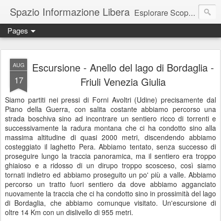
Spazio Informazione Libera
Esplorare Scoprire Creare
Pages
Escursioni, viaggi, arte, tecnologia, attualità
Escursione - Anello del lago di Bordaglia -
AUG
17
Friuli Venezia Giulia
Siamo partiti nei pressi di Forni Avoltri (Udine) precisamente dal
Piano della Guerra, con salita costante abbiamo percorso una
strada boschiva sino ad incontrare un sentiero ricco di torrenti e
successivamente la radura montana che ci ha condotto sino alla
massima altitudine di quasi 2000 metri, discendendo abbiamo
costeggiato il laghetto Pera. Abbiamo tentato, senza successo di
proseguire lungo la traccia panoramica, ma il sentiero era troppo
ghiaioso e a ridosso di un dirupo troppo scosceso, così siamo
tornati indietro ed abbiamo proseguito un po' più a valle. Abbiamo
percorso un tratto fuori sentiero da dove abbiamo agganciato
nuovamente la traccia che ci ha condotto sino in prossimità del lago
di Bordaglia, che abbiamo comunque visitato. Un'escursione di
oltre 14 Km con un dislivello di 955 metri.