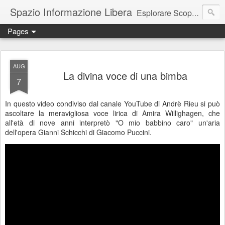
Spazio Informazione Libera
Esplorare Scoprire Creare
Pages
Escursioni, viaggi, arte, tecnologia, attualità
AUG
La divina voce di una bimba
7
In questo video condiviso dal canale YouTube di Andrè Rieu si può
ascoltare la meravigliosa voce lirica di Amira Willighagen, che
all'età di nove anni interpretò "O mio babbino caro" un'aria
dell'opera Gianni Schicchi di Giacomo Puccini.