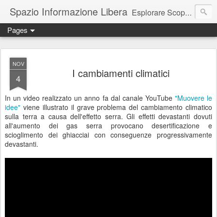
Spazio Informazione Libera
Esplorare Scoprire Creare
Pages
Escursioni, viaggi, arte, tecnologia, attualità
NOV
I cambiamenti climatici
4
In un video realizzato un anno fa dal canale YouTube
"Muovere le
idee"
viene illustrato il grave problema del cambiamento climatico
sulla terra a causa dell'effetto serra. Gli effetti devastanti dovuti
all'aumento dei gas serra provocano desertificazione e
scioglimento dei ghiacciai con conseguenze progressivamente
devastanti.