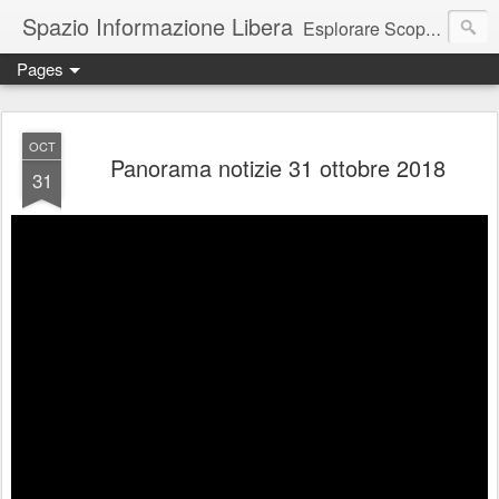
Spazio Informazione Libera
Esplorare Scoprire Creare
Pages
Escursioni, viaggi, arte, tecnologia, attualità
OCT
Panorama notizie 31 ottobre 2018
31