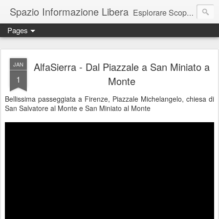
Spazio Informazione Libera
Esplorare Scoprire Creare
Pages
Escursioni, viaggi, arte, tecnologia, attualità
AlfaSierra - Dal Piazzale a San Miniato a
JAN
1
Monte
Bellissima passeggiata a Firenze, Piazzale Michelangelo, chiesa di
San Salvatore al Monte e San Miniato al Monte