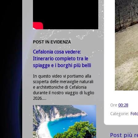
POST IN EVIDENZA
Cefalonia cosa vedere:
Itinerario completo tra le
spiagge e i borghi più belli
In questo video vi portiamo alla
scoperta delle meraviglie naturali
e architettoniche di Cefalonia
durante il nostro viaggio di luglio
2026....
Ore
00:28
Categorie:
Foto
Post più r