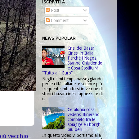
ISCRIVITI A
Post
Commenti
NEWS POPOLARI
Crisi dei Bazar
Cinesi in Italia:
Perché i Negozi
Stanno Chiudendo
e Cosa Sostituirà il
"Tutto a 1 Euro"
Negli ultimi tempi, passeggiando
per le città italiane, è sempre più
frequente imbattersi in vetrine di
storici bazar cinesi tappezzate di
c...
Cefalonia cosa
vedere: Itinerario
completo tra le
spiagge e i borghi
più belli
più vecchio
In questo video vi portiamo alla