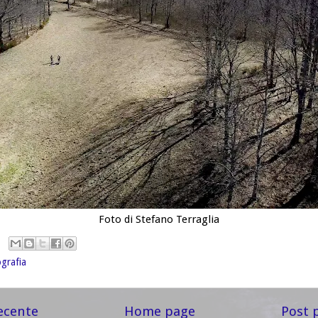
Foto di Stefano Terraglia
grafia
ecente
Home page
Post 