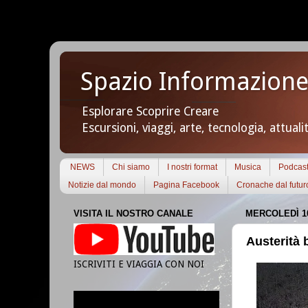
Spazio Informazione
Esplorare Scoprire Creare
Escursioni, viaggi, arte, tecnologia, attuali
NEWS
Chi siamo
I nostri format
Musica
Podcas
Notizie dal mondo
Pagina Facebook
Cronache dal futur
VISITA IL NOSTRO CANALE
MERCOLEDÌ 10
Austerità 
ISCRIVITI E VIAGGIA CON NOI