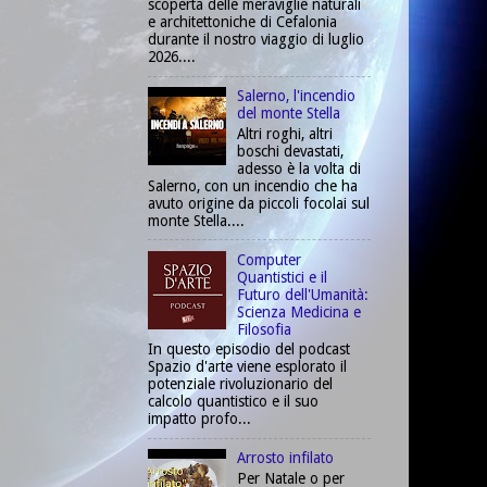
scoperta delle meraviglie naturali
e architettoniche di Cefalonia
durante il nostro viaggio di luglio
2026....
Salerno, l'incendio
del monte Stella
Altri roghi, altri
boschi devastati,
adesso è la volta di
Salerno, con un incendio che ha
avuto origine da piccoli focolai sul
monte Stella....
Computer
Quantistici e il
Futuro dell'Umanità:
Scienza Medicina e
Filosofia
In questo episodio del podcast
Spazio d'arte viene esplorato il
potenziale rivoluzionario del
calcolo quantistico e il suo
impatto profo...
Arrosto infilato
Per Natale o per