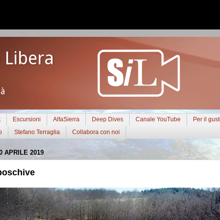
 Libera
tà
t
Escursioni
AlfaSierra
Deep Dives
Canale YouTube
Per il gus
o
Stefano Terraglia
Collabora con noi
 APRILE 2019
boschive