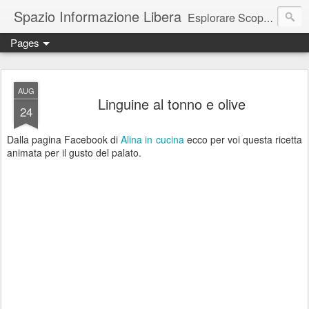
Spazio Informazione Libera
Esplorare Scoprire Creare
Pages
Escursioni, viaggi, arte, tecnologia, attualità
AUG
Linguine al tonno e olive
24
Dalla pagina Facebook di
Alina in cucina
ecco per voi questa ricetta
animata per il gusto del palato.