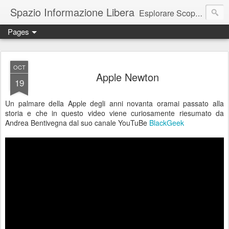
Spazio Informazione Libera
Esplorare Scoprire Creare
Pages
Escursioni, viaggi, arte, tecnologia, attualità
OCT
Apple Newton
19
Un palmare della Apple degli anni novanta oramai passato alla
storia e che in questo video viene curiosamente riesumato da
Andrea Bentivegna dal suo canale YouTuBe
BlackGeek