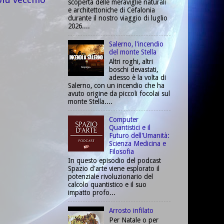
scoperta delle meraviglie naturali
e architettoniche di Cefalonia
durante il nostro viaggio di luglio
2026....
Salerno, l'incendio
del monte Stella
Altri roghi, altri
boschi devastati,
adesso è la volta di
Salerno, con un incendio che ha
avuto origine da piccoli focolai sul
monte Stella....
Computer
Quantistici e il
Futuro dell'Umanità:
Scienza Medicina e
Filosofia
In questo episodio del podcast
Spazio d'arte viene esplorato il
potenziale rivoluzionario del
calcolo quantistico e il suo
impatto profo...
Arrosto infilato
Per Natale o per