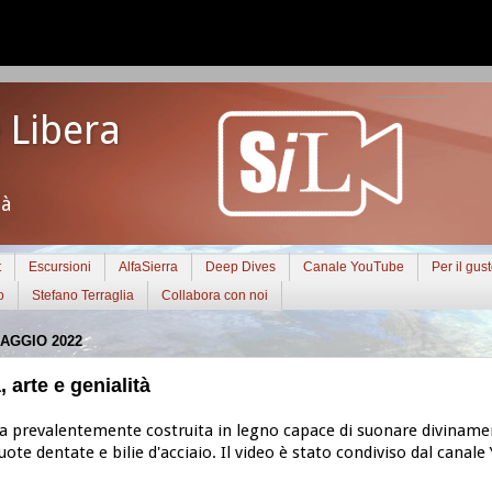
 Libera
tà
t
Escursioni
AlfaSierra
Deep Dives
Canale YouTube
Per il gus
o
Stefano Terraglia
Collabora con noi
AGGIO 2022
 arte e genialità
 prevalentemente costruita in legno capace di suonare diviname
ruote dentate e bilie d'acciaio. Il video è stato condiviso dal canal