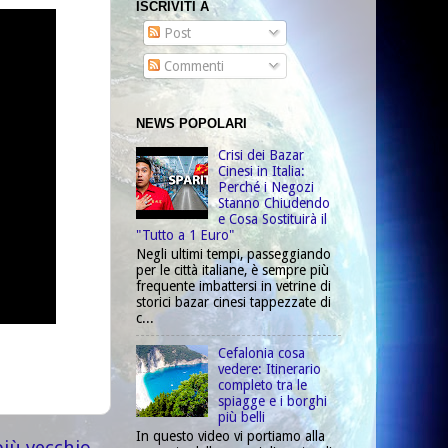
ISCRIVITI A
Post
Commenti
NEWS POPOLARI
Crisi dei Bazar
Cinesi in Italia:
Perché i Negozi
Stanno Chiudendo
e Cosa Sostituirà il
"Tutto a 1 Euro"
Negli ultimi tempi, passeggiando
per le città italiane, è sempre più
frequente imbattersi in vetrine di
storici bazar cinesi tappezzate di
c...
Cefalonia cosa
vedere: Itinerario
completo tra le
spiagge e i borghi
più belli
In questo video vi portiamo alla
più vecchio