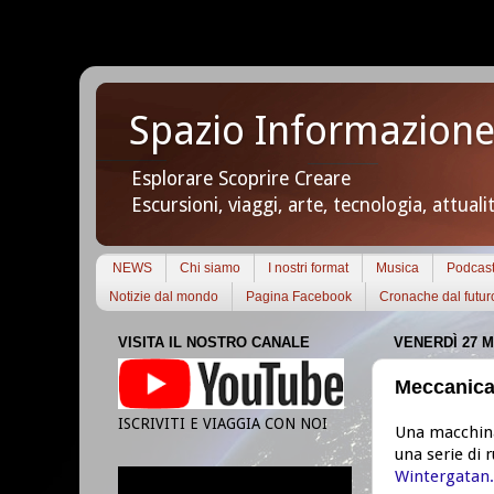
Spazio Informazione
Esplorare Scoprire Creare
Escursioni, viaggi, arte, tecnologia, attuali
NEWS
Chi siamo
I nostri format
Musica
Podcas
Notizie dal mondo
Pagina Facebook
Cronache dal futur
VISITA IL NOSTRO CANALE
VENERDÌ 27 M
Meccanica,
ISCRIVITI E VIAGGIA CON NOI
Una macchina
una serie di 
Wintergatan.