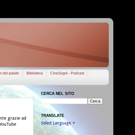
to del palato
Biblioteca
CineSogni - Podcast
CERCA NEL SITO
TRANSLATE
nte grazie ad
Select Language
▼
e YouTube