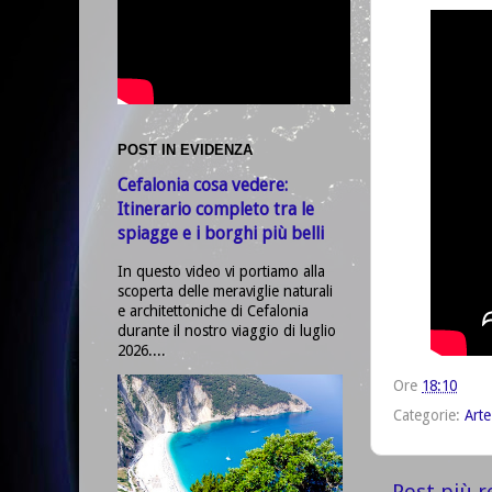
POST IN EVIDENZA
Cefalonia cosa vedere:
Itinerario completo tra le
spiagge e i borghi più belli
In questo video vi portiamo alla
scoperta delle meraviglie naturali
e architettoniche di Cefalonia
durante il nostro viaggio di luglio
2026....
Ore
18:10
Categorie:
Arte
Post più r