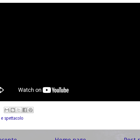
 e spettacolo
ecente
Home page
Post 