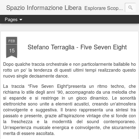
Spazio Informazione Libera
Esplorare Scoprire Creare
Pages
Escursioni, viaggi, arte, tecnologia, attualità
FEB
Stefano Terraglia - Five Seven Eight
15
Dopo qualche traccia orchestrale e non particolarmente ballabile ho
rotto un po' la tendenza di questi ultimi tempi realizzando questo
nuovo single decisamente dance.
La traccia "Five Seven Eight"presenta un ritmo techno, che
richiama lo stile degli anni '90, accompagnato da una melodia che
si espande e si restringe in un gioco dinamico. Le sonorità
elettroniche sono unite a elementi acustici, creando un'atmosfera
coinvolgente e suggestiva. Il brano rappresenta una sintesi tra
passato e presente, grazie all'ispirazione vintage che si fonde con
la freschezza e la modernità del sound contemporaneo.
Un'esperienza musicale energica e coinvolgente, che sicuramente
merita di essere ascoltata.