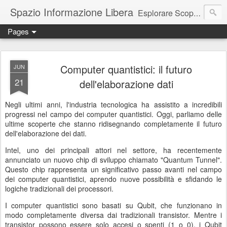
Spazio Informazione Libera
Esplorare Scoprire Creare
Pages
Escursioni, viaggi, arte, tecnologia, attualità
Computer quantistici: il futuro
JUN
21
dell'elaborazione dati
Negli ultimi anni, l'industria tecnologica ha assistito a incredibili
progressi nel campo dei computer quantistici. Oggi, parliamo delle
ultime scoperte che stanno ridisegnando completamente il futuro
dell'elaborazione dei dati.
Intel, uno dei principali attori nel settore, ha recentemente
annunciato un nuovo chip di sviluppo chiamato "Quantum Tunnel".
Questo chip rappresenta un significativo passo avanti nel campo
dei computer quantistici, aprendo nuove possibilità e sfidando le
logiche tradizionali dei processori.
I computer quantistici sono basati su Qubit, che funzionano in
modo completamente diversa dai tradizionali transistor. Mentre i
transistor possono essere solo accesi o spenti (1 o 0), i Qubit