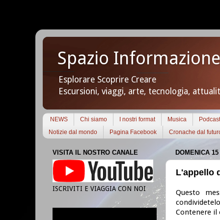
Spazio Informazione
Esplorare Scoprire Creare
Escursioni, viaggi, arte, tecnologia, attuali
NEWS
Chi siamo
I nostri format
Musica
Podcas
Notizie dal mondo
Pagina Facebook
Cronache dal futur
VISITA IL NOSTRO CANALE
DOMENICA 15
L'appello 
ISCRIVITI E VIAGGIA CON NOI
Questo mes
condividete
Contenere il 