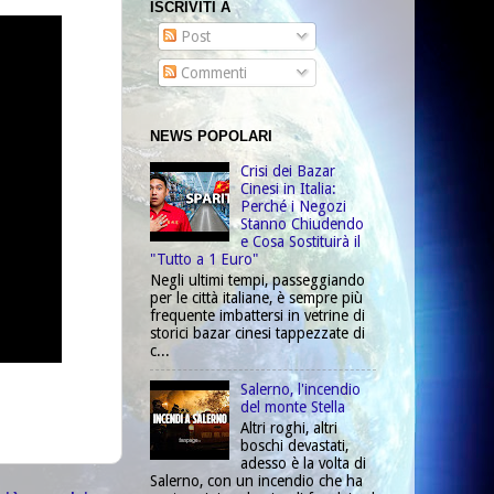
ISCRIVITI A
Post
Commenti
NEWS POPOLARI
Crisi dei Bazar
Cinesi in Italia:
Perché i Negozi
Stanno Chiudendo
e Cosa Sostituirà il
"Tutto a 1 Euro"
Negli ultimi tempi, passeggiando
per le città italiane, è sempre più
frequente imbattersi in vetrine di
storici bazar cinesi tappezzate di
c...
Salerno, l'incendio
del monte Stella
Altri roghi, altri
boschi devastati,
adesso è la volta di
Salerno, con un incendio che ha