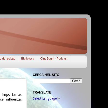
to del palato
Biblioteca
CineSogni - Podcast
CERCA NEL SITO
TRANSLATE
importante,
Select Language
▼
e influenza.