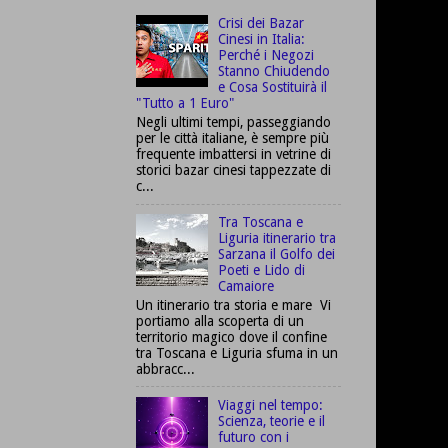
Crisi dei Bazar
Cinesi in Italia:
Perché i Negozi
Stanno Chiudendo
e Cosa Sostituirà il
"Tutto a 1 Euro"
Negli ultimi tempi, passeggiando
per le città italiane, è sempre più
frequente imbattersi in vetrine di
storici bazar cinesi tappezzate di
c...
Tra Toscana e
Liguria itinerario tra
Sarzana il Golfo dei
Poeti e Lido di
Camaiore
Un itinerario tra storia e mare Vi
portiamo alla scoperta di un
territorio magico dove il confine
tra Toscana e Liguria sfuma in un
abbracc...
Viaggi nel tempo:
Scienza, teorie e il
futuro con i