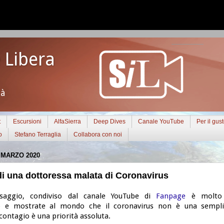
 Libera
tà
t
Escursioni
AlfaSierra
Deep Dives
Canale YouTube
Per il gus
o
Stefano Terraglia
Collabora con noi
 MARZO 2020
di una dottoressa malata di Coronavirus
saggio, condiviso dal canale YouTube di
Fanpage
è molto 
lo e mostrate al mondo che il coronavirus non è una semplic
contagio è una priorità assoluta.