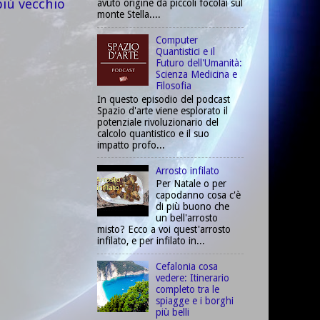
più vecchio
avuto origine da piccoli focolai sul
monte Stella....
Computer
Quantistici e il
Futuro dell'Umanità:
Scienza Medicina e
Filosofia
In questo episodio del podcast
Spazio d'arte viene esplorato il
potenziale rivoluzionario del
calcolo quantistico e il suo
impatto profo...
Arrosto infilato
Per Natale o per
capodanno cosa c'è
di più buono che
un bell'arrosto
misto? Ecco a voi quest'arrosto
infilato, e per infilato in...
Cefalonia cosa
vedere: Itinerario
completo tra le
spiagge e i borghi
più belli