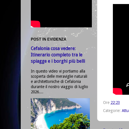
POST IN EVIDENZA
Cefalonia cosa vedere:
Itinerario completo tra le
spiagge e i borghi più belli
In questo video vi portiamo alla
scoperta delle meraviglie naturali
e architettoniche di Cefalonia
durante il nostro viaggio di luglio
2026....
Ore
22:23
Categorie:
Attu