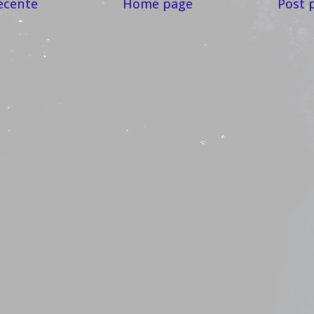
ecente
Home page
Post 