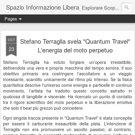
Spazio Informazione Libera
Esplorare Scoprire Creare
Pages
Escursioni, viaggi, arte, tecnologia, attualità
Stefano Terraglia svela "Quantum Travel"
OCT
23
L'energia del moto perpetuo
Stefano Terraglia ha voluto forgiare un’opera irresistibile,
definendola una vera e propria macchina del tempo sonora. Il suo
obiettivo primario era costringere l’ascoltatore a un viaggio
incessante, scandito unicamente dal ritmo più intenso. Se la fisica
quantistica descrive l'universo come energia e particelle in continuo
movimento, l’artista ha tradotto questo concetto astratto in
qualcosa di tangibile e viscerale. Ha ricercato un punto di contatto
tra il rigore scientifico del moto perpetuo e la liberazione emotiva
che solo il beat più grezzo può concedere.
Ogni singola traccia presente in "Quantum Travel" è stata concepita
per essere il carburante inesauribile della pista. L’intenzione di
Terraglia non era promuovere un ascolto passivo; al contrario,