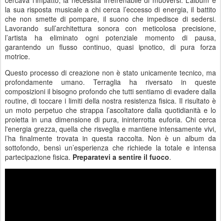
cercava l'impatto, la necessità irrefrenabile di muoversi. L’album è
la sua risposta musicale a chi cerca l’eccesso di energia, il battito
che non smette di pompare, il suono che impedisce di sedersi.
Lavorando sull’architettura sonora con meticolosa precisione,
l’artista ha eliminato ogni potenziale momento di pausa,
garantendo un flusso continuo, quasi ipnotico, di pura forza
motrice.
Questo processo di creazione non è stato unicamente tecnico, ma
profondamente umano. Terraglia ha riversato in queste
composizioni il bisogno profondo che tutti sentiamo di evadere dalla
routine, di toccare i limiti della nostra resistenza fisica. Il risultato è
un moto perpetuo che strappa l’ascoltatore dalla quotidianità e lo
proietta in una dimensione di pura, ininterrotta euforia. Chi cerca
l'energia grezza, quella che risveglia e mantiene intensamente vivi,
l’ha finalmente trovata in questa raccolta. Non è un album da
sottofondo, bensì un’esperienza che richiede la totale e intensa
partecipazione fisica.
Preparatevi a sentire il fuoco
.