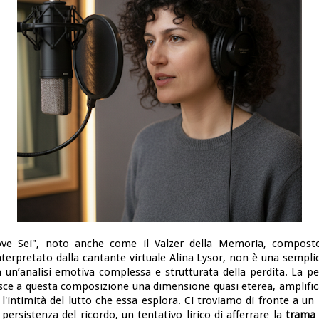
ove Sei", noto anche come il Valzer della Memoria, compost
nterpretato dalla cantante virtuale Alina Lysor, non è una sempl
 un’analisi emotiva complessa e strutturata della perdita. La p
isce a questa composizione una dimensione quasi eterea, amplific
 l'intimità del lutto che essa esplora. Ci troviamo di fronte a u
 persistenza del ricordo, un tentativo lirico di afferrare la
trama 