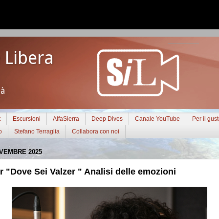
 Libera
tà
t
Escursioni
AlfaSierra
Deep Dives
Canale YouTube
Per il gus
o
Stefano Terraglia
Collabora con noi
OVEMBRE 2025
r "Dove Sei Valzer " Analisi delle emozioni