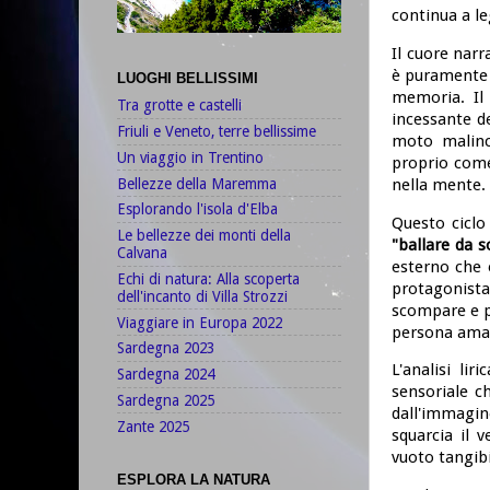
continua a le
Il cuore narr
è puramente e
LUOGHI BELLISSIMI
memoria. Il 
Tra grotte e castelli
incessante de
Friuli e Veneto, terre bellissime
moto malinco
Un viaggio in Trentino
proprio come
Bellezze della Maremma
nella mente.
Esplorando l'isola d'Elba
Questo ciclo 
Le bellezze dei monti della
"ballare da s
Calvana
esterno che è
Echi di natura: Alla scoperta
protagonista
dell'incanto di Villa Strozzi
scompare e pe
Viaggiare in Europa 2022
persona ama
Sardegna 2023
L'analisi li
Sardegna 2024
sensoriale c
Sardegna 2025
dall'immagi
Zante 2025
squarcia il v
vuoto tangib
ESPLORA LA NATURA