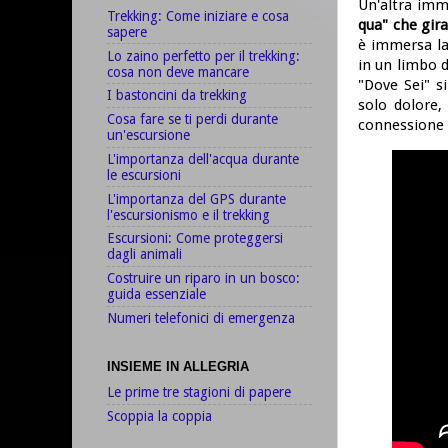
Un'altra imma
Trekking: Come iniziare e cosa
qua" che gira
sapere
è immersa la
Lo zaino perfetto per il trekking:
in un limbo d
cosa non deve mancare
"Dove Sei" s
I bastoncini da trekking
solo dolore,
Cosa fare se ti perdi durante
connessione 
un'escursione
L'importanza dell'acqua durante
le escursioni
L'importanza del GPS durante
l'escursionismo e il trekking
Escursioni: Come proteggersi
dagli animali
Costruire un riparo in un bosco:
guida essenziale
Numeri telefonici di emergenza
INSIEME IN ALLEGRIA
Le prime tre stagioni di papere
Scoppia la coppia