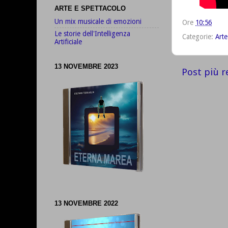
ARTE E SPETTACOLO
Un mix musicale di emozioni
Ore
10:56
Le storie dell'Intelligenza
Categorie:
Arte
Artificiale
13 NOVEMBRE 2023
Post più r
13 NOVEMBRE 2022