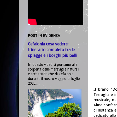
POST IN EVIDENZA
Cefalonia cosa vedere:
Itinerario completo tra le
spiagge e i borghi più belli
In questo video vi portiamo alla
scoperta delle meraviglie naturali
e architettoniche di Cefalonia
durante il nostro viaggio di luglio
2026....
Il brano "D
Terraglia e i
musicale, ma
Alina confer
di distanza e
dedicato alla