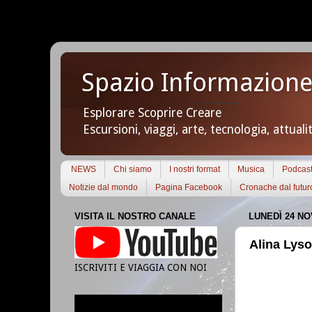
Spazio Informazione
Esplorare Scoprire Creare
Escursioni, viaggi, arte, tecnologia, attuali
NEWS
Chi siamo
I nostri format
Musica
Podcas
Notizie dal mondo
Pagina Facebook
Cronache dal futur
VISITA IL NOSTRO CANALE
LUNEDÌ 24 N
Alina Lyso
ISCRIVITI E VIAGGIA CON NOI