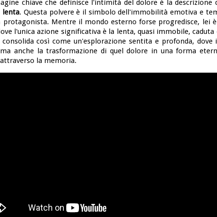
gine chiave che definisce l'intimità del dolore è la descrizione 
 lenta
. Questa polvere è il simbolo dell'immobilità emotiva e te
 protagonista. Mentre il mondo esterno forse progredisce, lei è
ove l'unica azione significativa è la lenta, quasi immobile, caduta 
i consolida così come un'esplorazione sentita e profonda, dove i
 ma anche la trasformazione di quel dolore in una forma eterna
attraverso la memoria.