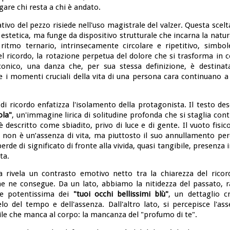
gare chi resta a chi è andato.
ativo del pezzo risiede nell'uso magistrale del valzer. Questa scel
stetica, ma funge da dispositivo strutturale che incarna la natur
ritmo ternario, intrinsecamente circolare e ripetitivo, simbole
l ricordo, la rotazione perpetua del dolore che si trasforma in 
nico, una danza che, per sua stessa definizione, è destinata
 i momenti cruciali della vita di una persona cara continuano a 
di ricordo enfatizza l'isolamento della protagonista. Il testo desc
ola"
, un'immagine lirica di solitudine profonda che si staglia co
 descritto come sbiadito, privo di luce e di gente. Il vuoto fisic
 non è un’assenza di vita, ma piuttosto il suo annullamento perc
rde di significato di fronte alla vivida, quasi tangibile, presenza i
ta.
rica rivela un contrasto emotivo netto tra la chiarezza del ricor
he ne consegue. Da un lato, abbiamo la nitidezza del passato, 
ne potentissima dei
"tuoi occhi bellissimi blù"
, un dettaglio 
elo del tempo e dell'assenza. Dall'altro lato, si percepisce l'asse
ile che manca al corpo: la mancanza del "profumo di te".