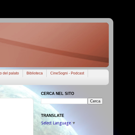
to del palato
Biblioteca
CineSogni - Podcast
CERCA NEL SITO
TRANSLATE
Select Language
▼