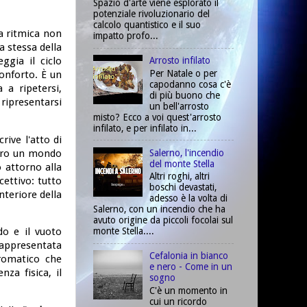
Spazio d'arte viene esplorato il
potenziale rivoluzionario del
calcolo quantistico e il suo
ta ritmica non
impatto profo...
a stessa della
ggia il ciclo
Arrosto infilato
Per Natale o per
conforto. È un
capodanno cosa c'è
 a ripetersi,
di più buono che
ripresentarsi
un bell'arrosto
misto? Ecco a voi quest'arrosto
infilato, e per infilato in...
rive l'atto di
Salerno, l'incendio
ntro un mondo
del monte Stella
o attorno alla
Altri roghi, altri
ettivo: tutto
boschi devastati,
nteriore della
adesso è la volta di
Salerno, con un incendio che ha
avuto origine da piccoli focolai sul
monte Stella....
do e il vuoto
rappresentata
Cefalonia in bianco
cromatico che
e nero - Come in un
nza fisica, il
sogno
C'è un momento in
cui un ricordo