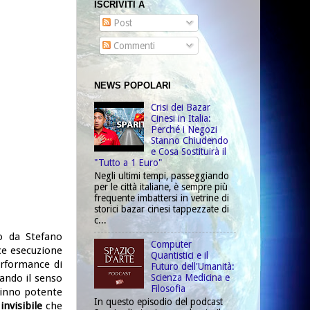
ISCRIVITI A
Post
Commenti
NEWS POPOLARI
Crisi dei Bazar
Cinesi in Italia:
Perché i Negozi
Stanno Chiudendo
e Cosa Sostituirà il
"Tutto a 1 Euro"
Negli ultimi tempi, passeggiando
per le città italiane, è sempre più
frequente imbattersi in vetrine di
storici bazar cinesi tappezzate di
c...
o da Stefano
Computer
ice esecuzione
Quantistici e il
erformance di
Futuro dell'Umanità:
ando il senso
Scienza Medicina e
Filosofia
n inno potente
In questo episodio del podcast
invisibile
che