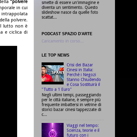
della
"polvere
smette di essere un'immagine e
diventa un sentimento. Questo
mporale in cui
slideshow nasce da quelle foto
 intrappolata
scattat...
della polvere.
l lutto non è
 e ciclica di
PODCAST SPAZIO D'ARTE
Caricamento in corso...
LE TOP NEWS
Crisi dei Bazar
Cinesi in Italia:
Perché i Negozi
Stanno Chiudendo
e Cosa Sostituirà il
"Tutto a 1 Euro"
Negli ultimi tempi, passeggiando
per le città italiane, è sempre più
frequente imbattersi in vetrine di
storici bazar cinesi tappezzate di
c...
Viaggi nel tempo:
Scienza, teorie e il
futuro con i