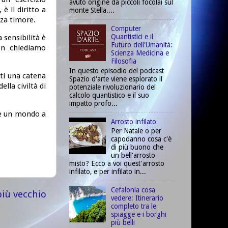
avuto origine da piccoli focolai sul
 è il diritto a
monte Stella....
za timore.
Computer
Quantistici e il
 sensibilità è
Futuro dell'Umanità:
Non chiediamo
Scienza Medicina e
Filosofia
In questo episodio del podcast
ti una catena
Spazio d'arte viene esplorato il
lla civiltà di
potenziale rivoluzionario del
calcolo quantistico e il suo
impatto profo...
re un mondo a
Arrosto infilato
Per Natale o per
capodanno cosa c'è
di più buono che
un bell'arrosto
misto? Ecco a voi quest'arrosto
infilato, e per infilato in...
Cefalonia cosa
più vecchio
vedere: Itinerario
completo tra le
spiagge e i borghi
più belli