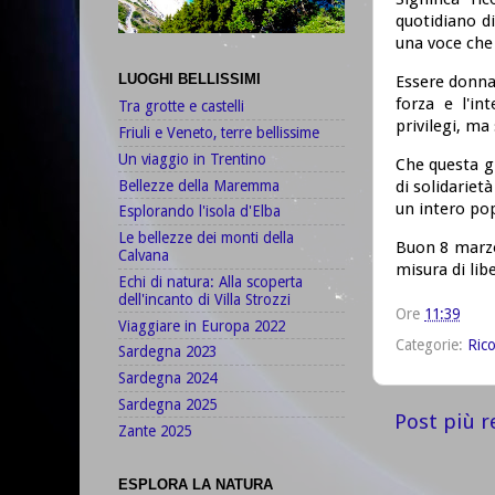
quotidiano di 
una voce che
LUOGHI BELLISSIMI
Essere donna 
forza e l'in
Tra grotte e castelli
privilegi, ma
Friuli e Veneto, terre bellissime
Un viaggio in Trentino
Che questa g
Bellezze della Maremma
di solidariet
un intero po
Esplorando l'isola d'Elba
Le bellezze dei monti della
Buon 8 marzo
Calvana
misura di lib
Echi di natura: Alla scoperta
dell'incanto di Villa Strozzi
Ore
11:39
Viaggiare in Europa 2022
Categorie:
Ric
Sardegna 2023
Sardegna 2024
Sardegna 2025
Post più r
Zante 2025
ESPLORA LA NATURA