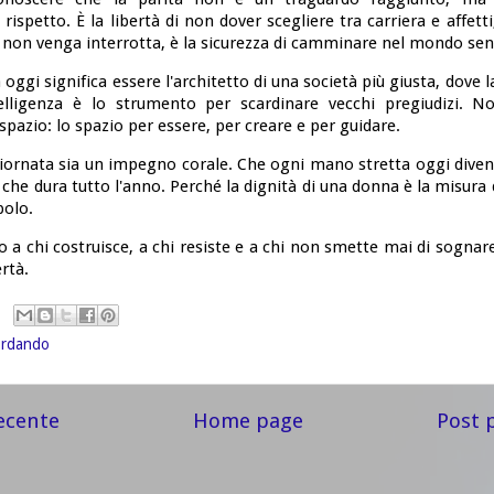
rispetto. È la libertà di non dover scegliere tra carriera e affetti,
 non venga interrotta, è la sicurezza di camminare nel mondo sen
oggi significa essere l'architetto di una società più giusta, dove la
telligenza è lo strumento per scardinare vecchi pregiudizi. 
 spazio: lo spazio per essere, per creare e per guidare.
iornata sia un impegno corale. Che ogni mano stretta oggi diven
à che dura tutto l'anno. Perché la dignità di una donna è la misura de
polo.
 a chi costruisce, a chi resiste e a chi non smette mai di sogna
ertà.
ordando
ecente
Home page
Post 