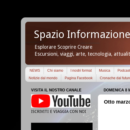
Spazio Informazione
Esplorare Scoprire Creare
Escursioni, viaggi, arte, tecnologia, attuali
NEWS
Chi siamo
I nostri format
Musica
Podcas
Notizie dal mondo
Pagina Facebook
Cronache dal futur
VISITA IL NOSTRO CANALE
DOMENICA 8 
Otto marzo
ISCRIVITI E VIAGGIA CON NOI