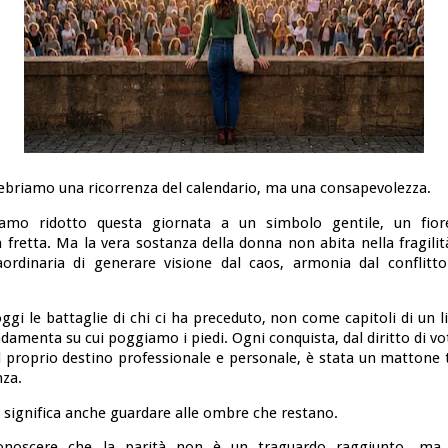
ebriamo una ricorrenza del calendario, ma una consapevolezza.
amo ridotto questa giornata a un simbolo gentile, un fior
 fretta. Ma la vera sostanza della donna non abita nella fragilit
aordinaria di generare visione dal caos, armonia dal conflitto 
gi le battaglie di chi ci ha preceduto, non come capitoli di un li
menta su cui poggiamo i piedi. Ogni conquista, dal diritto di vot
il proprio destino professionale e personale, è stata un mattone
nza.
 significa anche guardare alle ombre che restano.
iconoscere che la parità non è un traguardo raggiunto, ma 