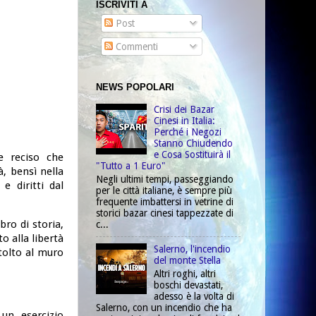
ISCRIVITI A
Post
Commenti
NEWS POPOLARI
Crisi dei Bazar
Cinesi in Italia:
Perché i Negozi
Stanno Chiudendo
e Cosa Sostituirà il
e reciso che
"Tutto a 1 Euro"
à, bensì nella
Negli ultimi tempi, passeggiando
e diritti dal
per le città italiane, è sempre più
frequente imbattersi in vetrine di
storici bazar cinesi tappezzate di
bro di storia,
c...
o alla libertà
Salerno, l'incendio
 tolto al muro
del monte Stella
Altri roghi, altri
boschi devastati,
adesso è la volta di
Salerno, con un incendio che ha
un esercizio