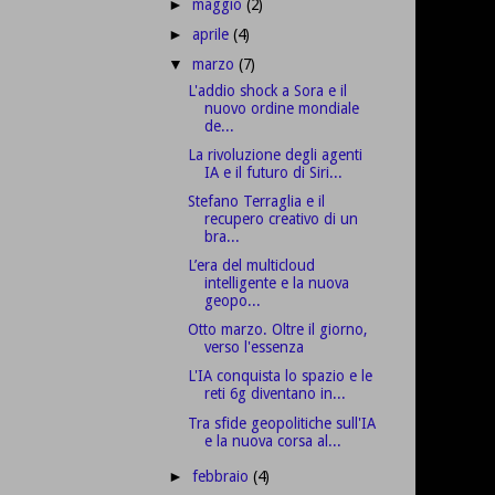
maggio
(2)
►
aprile
(4)
►
marzo
(7)
▼
L'addio shock a Sora e il
nuovo ordine mondiale
de...
La rivoluzione degli agenti
IA e il futuro di Siri...
Stefano Terraglia e il
recupero creativo di un
bra...
L’era del multicloud
intelligente e la nuova
geopo...
Otto marzo. Oltre il giorno,
verso l'essenza
L'IA conquista lo spazio e le
reti 6g diventano in...
Tra sfide geopolitiche sull'IA
e la nuova corsa al...
febbraio
(4)
►