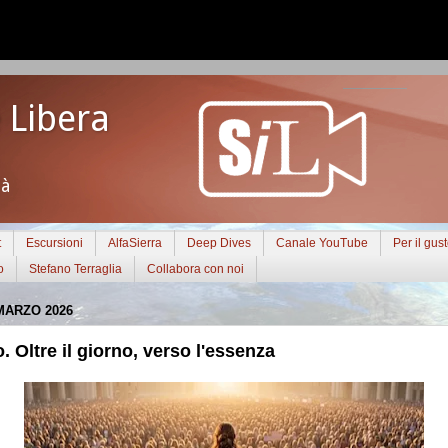
 Libera
tà
t
Escursioni
AlfaSierra
Deep Dives
Canale YouTube
Per il gus
o
Stefano Terraglia
Collabora con noi
MARZO 2026
. Oltre il giorno, verso l'essenza