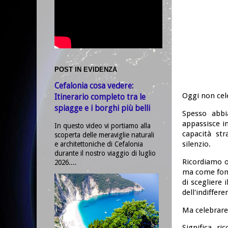
POST IN EVIDENZA
Cefalonia cosa vedere:
Oggi non cel
Itinerario completo tra le
spiagge e i borghi più belli
Spesso abbi
appassisce in
In questo video vi portiamo alla
capacità str
scoperta delle meraviglie naturali
silenzio.
e architettoniche di Cefalonia
durante il nostro viaggio di luglio
Ricordiamo og
2026....
ma come fonda
di scegliere 
dell'indiffere
Ma celebrare
Significa r