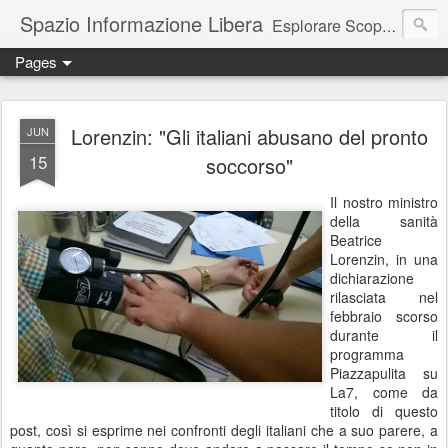
Spazio Informazione Libera
Esplorare Scoprire Creare
Pages
Escursioni, viaggi, arte, tecnologia, attualità
Lorenzin: "Gli italiani abusano del pronto
JUN
15
soccorso"
Il nostro ministro
della sanità
Beatrice
Lorenzin, in una
dichiarazione
rilasciata nel
febbraio scorso
durante il
programma
Piazzapulita su
La7, come da
titolo di questo
post, così si esprime nei confronti degli italiani che a suo parere, a