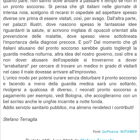
quanto pare, non sanno dove andare a passare il tempo se non in
un pronto soccorso. Si pensa che gli italiani nelle giornate di
intensa noia, scelgono di recarsi in ospedale ad aspettare spesso
diverse ore prima di essere visitati, così, per svago. Dall'altra parte,
nei palazzi illustri, dove nascono spesso le fantasiose idee
riguardanti la salute, si scrivono migliaia di opuscoli orientati alla
prevenzione delle malattie, dove spesso viene sottolineata
l'importanza della diagnosi precoce. E poi? Dal momento che gli
italiani abusano del pronto soccorso sarebbe giusto togliergli la
guardia medica notturna, altra idea del nostro governo, così oltre a
non dover abusare dell'ospedale si troveranno a dover
"arrabattarsi" per cercare di trovare un medico in grado di visitarli
nel caso il male dovesse arrivare all'improvviso.
L'unico modo per potersi curare senza disturbare il pronto soccorso
e facendo a meno della guardia medica sarà uno soltanto,
rivolgersi a qualcosa di diverso, i neonati pronto soccorso a
pagamento per esempio, vedi Bologna, che accoglieranno con un
bel sorriso anche le unghie incarnite a notte fonda.
Addio servizio sanitario pubblico, ma almeno rendeteci i contributi!
Stefano Terraglia
Fonti:
QuiFinanza
NOTIXWEB