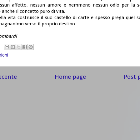
nessun affetto, nessun amore e nemmeno nessun odio per la so
e anche il concetto puro di vita.
ella vita costruisce il suo castello di carte e spesso prega quel s
 magnanimo verso il proprio destino.
Lombardi
nioni
ecente
Home page
Post 