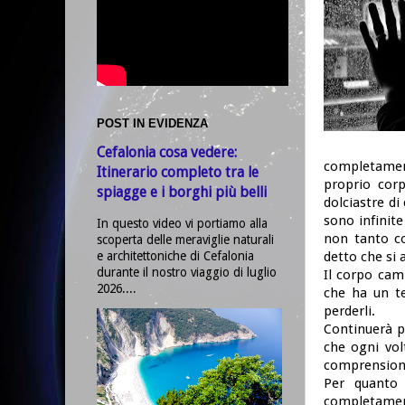
POST IN EVIDENZA
Cefalonia cosa vedere:
completamen
Itinerario completo tra le
proprio corp
spiagge e i borghi più belli
dolciastre di
sono infinite
In questo video vi portiamo alla
non tanto co
scoperta delle meraviglie naturali
e architettoniche di Cefalonia
detto che si 
durante il nostro viaggio di luglio
Il corpo cam
2026....
che ha un te
perderli.
Continuerà p
che ogni vol
comprensione
Per quanto 
completamen