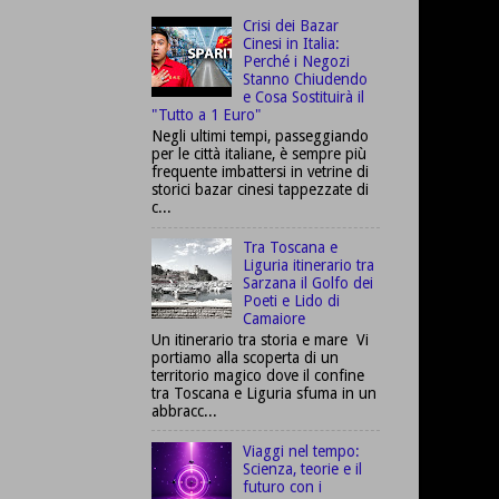
Crisi dei Bazar
Cinesi in Italia:
Perché i Negozi
Stanno Chiudendo
e Cosa Sostituirà il
"Tutto a 1 Euro"
Negli ultimi tempi, passeggiando
per le città italiane, è sempre più
frequente imbattersi in vetrine di
storici bazar cinesi tappezzate di
c...
Tra Toscana e
Liguria itinerario tra
Sarzana il Golfo dei
Poeti e Lido di
Camaiore
Un itinerario tra storia e mare Vi
portiamo alla scoperta di un
territorio magico dove il confine
tra Toscana e Liguria sfuma in un
abbracc...
Viaggi nel tempo:
Scienza, teorie e il
futuro con i