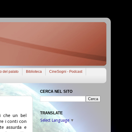
to del palato
Biblioteca
CineSogni - Podcast
CERCA NEL SITO
TRANSLATE
ui che un bel
Select Language
▼
are i conti con
lte assurda e