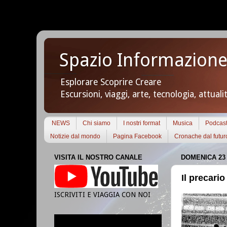
Spazio Informazione
Esplorare Scoprire Creare
Escursioni, viaggi, arte, tecnologia, attuali
NEWS
Chi siamo
I nostri format
Musica
Podcas
Notizie dal mondo
Pagina Facebook
Cronache dal futur
VISITA IL NOSTRO CANALE
DOMENICA 23
Il precario
ISCRIVITI E VIAGGIA CON NOI