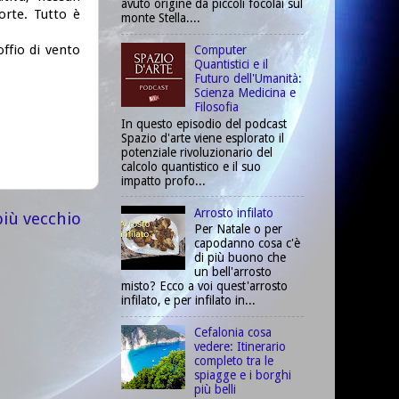
avuto origine da piccoli focolai sul
rte. Tutto è
monte Stella....
offio di vento
Computer
Quantistici e il
Futuro dell'Umanità:
Scienza Medicina e
Filosofia
In questo episodio del podcast
Spazio d'arte viene esplorato il
potenziale rivoluzionario del
calcolo quantistico e il suo
impatto profo...
Arrosto infilato
più vecchio
Per Natale o per
capodanno cosa c'è
di più buono che
un bell'arrosto
misto? Ecco a voi quest'arrosto
infilato, e per infilato in...
Cefalonia cosa
vedere: Itinerario
completo tra le
spiagge e i borghi
più belli