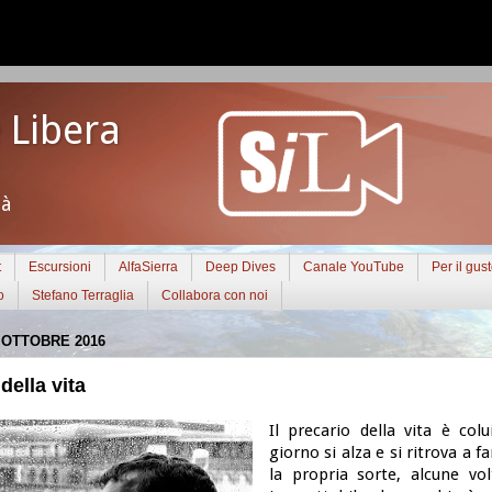
 Libera
tà
t
Escursioni
AlfaSierra
Deep Dives
Canale YouTube
Per il gus
o
Stefano Terraglia
Collabora con noi
 OTTOBRE 2016
 della vita
Il precario della vita è col
giorno si alza e si ritrova a f
la propria sorte, alcune vo