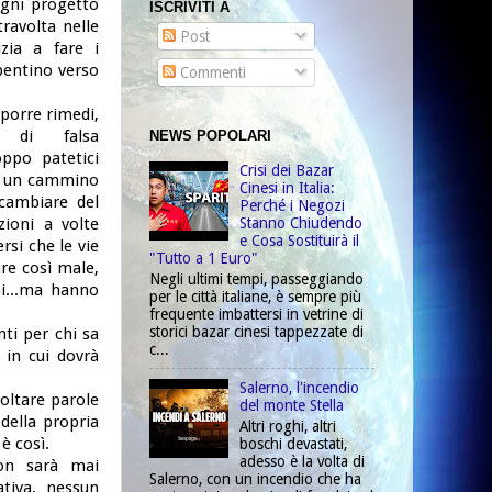
ogni progetto
ISCRIVITI A
travolta nelle
Post
izia a fare i
pentino verso
Commenti
sporre rimedi,
i di falsa
NEWS POPOLARI
ppo patetici
Crisi dei Bazar
rà un cammino
Cinesi in Italia:
cambiare del
Perché i Negozi
Stanno Chiudendo
zioni a volte
e Cosa Sostituirà il
rsi che le vie
"Tutto a 1 Euro"
are così male,
Negli ultimi tempi, passeggiando
ni...ma hanno
per le città italiane, è sempre più
frequente imbattersi in vetrine di
storici bazar cinesi tappezzate di
ti per chi sa
c...
 in cui dovrà
Salerno, l'incendio
oltare parole
del monte Stella
della propria
Altri roghi, altri
è così.
boschi devastati,
adesso è la volta di
non sarà mai
Salerno, con un incendio che ha
tiva, nessun