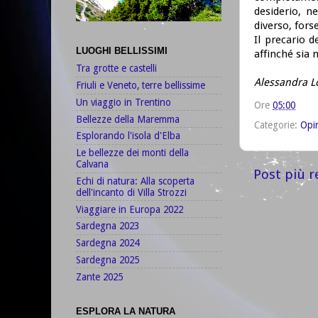
desiderio, 
diverso, fors
Il precario d
LUOGHI BELLISSIMI
affinché sia
Tra grotte e castelli
Alessandra 
Friuli e Veneto, terre bellissime
Un viaggio in Trentino
Ore
05:00
Bellezze della Maremma
Categorie:
Opi
Esplorando l'isola d'Elba
Le bellezze dei monti della
Calvana
Post più r
Echi di natura: Alla scoperta
dell'incanto di Villa Strozzi
Viaggiare in Europa 2022
Sardegna 2023
Sardegna 2024
Sardegna 2025
Zante 2025
ESPLORA LA NATURA