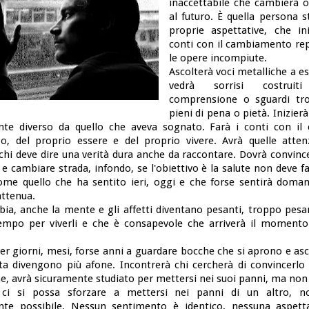
inaccettabile che cambierà 
al futuro. È quella persona s
proprie aspettative, che in
conti con il cambiamento re
le opere incompiute.
Ascolterà voci metalliche a e
vedrà sorrisi costruit
comprensione o sguardi tro
pieni di pena o pietà. Inizie
te diverso da quello che aveva sognato. Farà i conti con il 
o, del proprio essere e del proprio vivere. Avrà quelle atten
 chi deve dire una verità dura anche da raccontare. Dovrà convince
 e cambiare strada, infondo, se l'obiettivo è la salute non deve f
me quello che ha sentito ieri, oggi e che forse sentirà doma
attenua.
bia, anche la mente e gli affetti diventano pesanti, troppo pesan
mpo per viverli e che è consapevole che arriverà il momento
er giorni, mesi, forse anni a guardare bocche che si aprono e asc
ta divengono più afone. Incontrerà chi cercherà di convincerlo 
, avrà sicuramente studiato per mettersi nei suoi panni, ma non 
ci si possa sforzare a mettersi nei panni di un altro, 
te possibile. Nessun sentimento è identico, nessuna aspetta