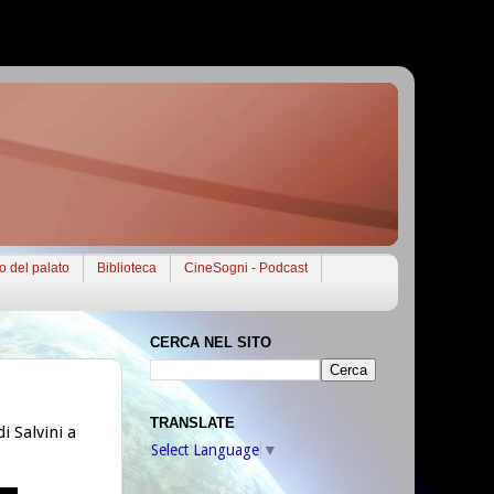
to del palato
Biblioteca
CineSogni - Podcast
CERCA NEL SITO
TRANSLATE
i Salvini a
Select Language
▼