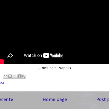
(Comune di Napoli)
tica
ecente
Home page
Post 