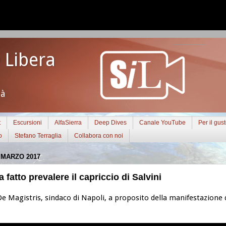
 Libera
tà
t
Escursioni
AlfaSierra
Deep Dives
Canale YouTube
Per il gus
o
Stefano Terraglia
Collabora con noi
 MARZO 2017
 fatto prevalere il capriccio di Salvini
De Magistris, sindaco di Napoli, a proposito della manifestazione d