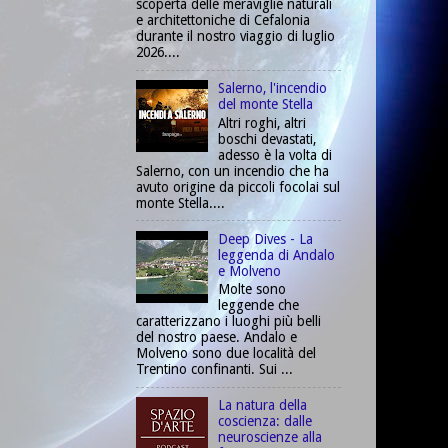
scoperta delle meraviglie naturali
e architettoniche di Cefalonia
durante il nostro viaggio di luglio
2026....
Salerno, l'incendio
del monte Stella
Altri roghi, altri
boschi devastati,
adesso è la volta di
Salerno, con un incendio che ha
avuto origine da piccoli focolai sul
monte Stella....
Deep Dives - La
leggenda di Andalo
e Molveno
Molte sono
leggende che
caratterizzano i luoghi più belli
del nostro paese. Andalo e
Molveno sono due località del
Trentino confinanti. Sui ...
La natura della
coscienza: dalle
neuroscienze alla