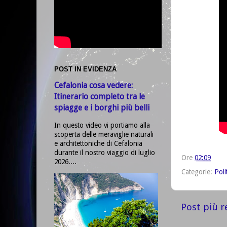
POST IN EVIDENZA
Cefalonia cosa vedere:
Itinerario completo tra le
spiagge e i borghi più belli
In questo video vi portiamo alla
scoperta delle meraviglie naturali
e architettoniche di Cefalonia
durante il nostro viaggio di luglio
Ore
02:09
2026....
Categorie:
Poli
Post più r