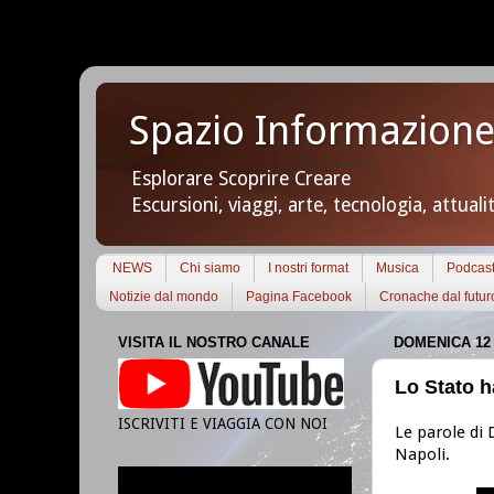
Spazio Informazione
Esplorare Scoprire Creare
Escursioni, viaggi, arte, tecnologia, attuali
NEWS
Chi siamo
I nostri format
Musica
Podcas
Notizie dal mondo
Pagina Facebook
Cronache dal futur
VISITA IL NOSTRO CANALE
DOMENICA 12
Lo Stato ha
ISCRIVITI E VIAGGIA CON NOI
Le parole di 
Napoli.