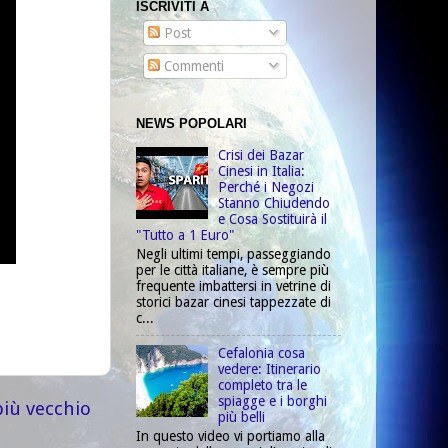
ISCRIVITI A
Post
Commenti
NEWS POPOLARI
Crisi dei Bazar
Cinesi in Italia:
Perché i Negozi
Stanno Chiudendo
e Cosa Sostituirà il
"Tutto a 1 Euro"
Negli ultimi tempi, passeggiando
per le città italiane, è sempre più
frequente imbattersi in vetrine di
storici bazar cinesi tappezzate di
c...
Cefalonia cosa
vedere: Itinerario
completo tra le
spiagge e i borghi
più vecchio
più belli
In questo video vi portiamo alla