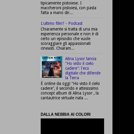
tipicamente pistoiese. I
maccheroni pistoiesi, con pasta
fatta a mano dir...
L'ultimo film? - Podcast
Chiaramente si tratta di una mia
esperienza personale e non è di
certo un episodio che vuole
scoraggiare gli appassionati
cineasti. Chiaram...
Alina Lysor lancia
"Ho visto il cielo
cadere": l'eco
digitale che difende
la Terra
È online da oggi "Ho visto il cielo
cadere", il secondo e attesissimo
concept album di Alina Lysor , la
cantautrice virtuale nata ...
DALLA NEBBIA AI COLORI