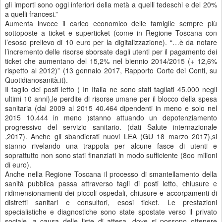
gli importi sono oggi inferiori della metà a quelli tedeschi e del 20%
a quelli francesi.”
Aumenta invece il carico economico delle famiglie sempre più
sottoposte a ticket e superticket (come in Regione Toscana con
l’esoso prelievo di 10 euro per la digitalizzazione). “…è da notare
l’incremento delle risorse sborsate dagli utenti per il pagamento dei
ticket che aumentano del 15,2% nel biennio 2014/2015 (+ 12,6%
rispetto al 2012)” (13 gennaio 2017, Rapporto Corte dei Conti, su
Quotidianosanità.it).
Il taglio dei posti letto ( In Italia ne sono stati tagliati 45.000 negli
ultimi 10 anni),le perdite di risorse umane per il blocco della spesa
sanitaria (dal 2009 al 2015 40.464 dipendenti in meno e solo nel
2015 10.444 in meno )stanno attuando un depotenziamento
progressivo del servizio sanitario. (dati Salute internazionale
,2017). Anche gli sbandierati nuovi LEA (GU 18 marzo 2017),si
stanno rivelando una trappola per alcune fasce di utenti e
soprattutto non sono stati finanziati in modo sufficiente (8oo milioni
di euro).
Anche nella Regione Toscana il processo di smantellamento della
sanità pubblica passa attraverso tagli di posti letto, chiusure e
ridimensionamenti dei piccoli ospedali, chiusure e accorpamenti di
distretti sanitari e consultori, esosi ticket. Le prestazioni
specialistiche e diagnostiche sono state spostate verso il privato
sociale, a causa delle liste di attesa, dove si possono ottenere