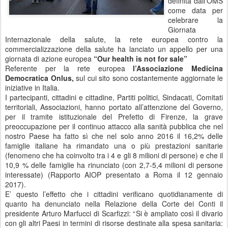
definita dall'OMS
come data per
celebrare la
Giornata
Internazionale della salute, la rete europea contro la
commercializzazione della salute ha lanciato un appello per una
giornata di azione europea
“Our health is not for sale”
Referente per la rete europea
l’Associazione Medicina
Democratica Onlus,
sul cui sito sono costantemente aggiornate le
iniziative in Italia.
I partecipanti, cittadini e cittadine, Partiti politici, Sindacati, Comitati
territoriali, Associazioni, hanno portato all’attenzione del Governo,
per il tramite istituzionale del Prefetto di Firenze, la grave
preoccupazione per il continuo attacco alla sanità pubblica che nel
nostro Paese ha fatto sì che nel solo anno 2016 il 16,2% delle
famiglie italiane ha rimandato una o più prestazioni sanitarie
(fenomeno che ha coinvolto tra i 4 e gli 8 milioni di persone) e che il
10,9 % delle famiglie ha rinunciato (con 2,7-5,4 milioni di persone
interessate) (Rapporto AIOP presentato a Roma il 12 gennaio
2017).
E’ questo l’effetto che i cittadini verificano quotidianamente di
quanto ha denunciato nella Relazione della Corte dei Conti il
presidente Arturo Marfucci di Scarfizzi: “Si è ampliato così il divario
con gli altri Paesi in termini di risorse destinate alla spesa sanitaria: