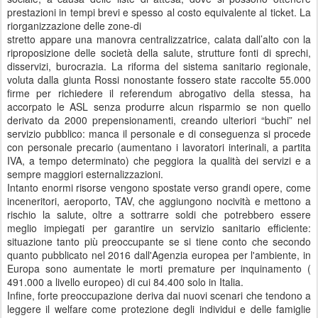
prestazioni in tempi brevi e spesso al costo equivalente al ticket. La
riorganizzazione delle zone-di
stretto appare una manovra centralizzatrice, calata dall’alto con la
riproposizione delle società della salute, strutture fonti di sprechi,
disservizi, burocrazia. La riforma del sistema sanitario regionale,
voluta dalla giunta Rossi nonostante fossero state raccolte 55.000
firme per richiedere il referendum abrogativo della stessa, ha
accorpato le ASL senza produrre alcun risparmio se non quello
derivato da 2000 prepensionamenti, creando ulteriori “buchi” nel
servizio pubblico: manca il personale e di conseguenza si procede
con personale precario (aumentano i lavoratori interinali, a partita
IVA, a tempo determinato) che peggiora la qualità dei servizi e a
sempre maggiori esternalizzazioni.
Intanto enormi risorse vengono spostate verso grandi opere, come
inceneritori, aeroporto, TAV, che aggiungono nocività e mettono a
rischio la salute, oltre a sottrarre soldi che potrebbero essere
meglio impiegati per garantire un servizio sanitario efficiente:
situazione tanto più preoccupante se si tiene conto che secondo
quanto pubblicato nel 2016 dall'Agenzia europea per l'ambiente, in
Europa sono aumentate le morti premature per inquinamento (
491.000 a livello europeo) di cui 84.400 solo in Italia.
Infine, forte preoccupazione deriva dai nuovi scenari che tendono a
leggere il welfare come protezione degli individui e delle famiglie