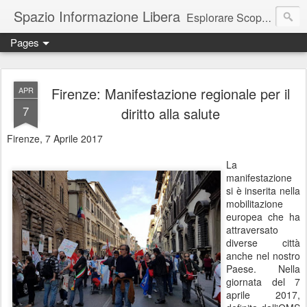
Spazio Informazione Libera
Esplorare Scoprire Creare
Pages
Escursioni, viaggi, arte, tecnologia, attualità
Firenze: Manifestazione regionale per il
APR
7
diritto alla salute
Firenze, 7 Aprile 2017
La
manifestazione
si è inserita nella
mobilitazione
europea che ha
attraversato
diverse città
anche nel nostro
Paese. Nella
giornata del 7
aprile 2017,