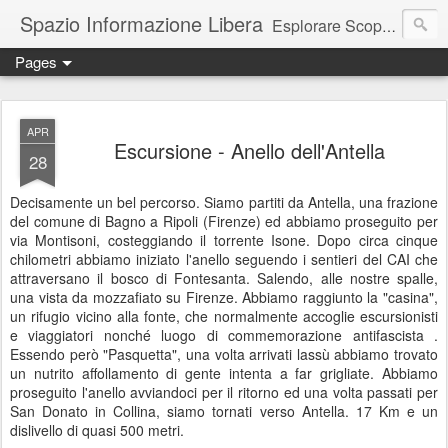
Spazio Informazione Libera
Esplorare Scoprire Creare
Pages
Escursioni, viaggi, arte, tecnologia, attualità
APR
Escursione - Anello dell'Antella
28
Decisamente un bel percorso. Siamo partiti da Antella, una frazione
del comune di Bagno a Ripoli (Firenze) ed abbiamo proseguito per
via Montisoni, costeggiando il torrente Isone. Dopo circa cinque
chilometri abbiamo iniziato l'anello seguendo i sentieri del CAI che
attraversano il bosco di Fontesanta. Salendo, alle nostre spalle,
una vista da mozzafiato su Firenze. Abbiamo raggiunto la "casina",
un rifugio vicino alla fonte, che normalmente accoglie escursionisti
e viaggiatori nonché luogo di commemorazione antifascista .
Essendo però "Pasquetta", una volta arrivati lassù abbiamo trovato
un nutrito affollamento di gente intenta a far grigliate. Abbiamo
proseguito l'anello avviandoci per il ritorno ed una volta passati per
San Donato in Collina, siamo tornati verso Antella. 17 Km e un
dislivello di quasi 500 metri.