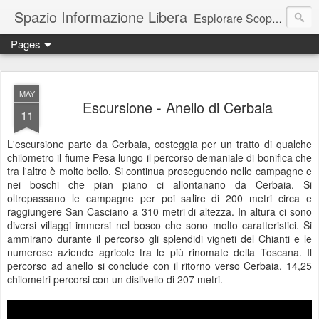
Spazio Informazione Libera
Esplorare Scoprire Creare
Pages
Escursioni, viaggi, arte, tecnologia, attualità
MAY
Escursione - Anello di Cerbaia
11
L'escursione parte da Cerbaia, costeggia per un tratto di qualche
chilometro il fiume Pesa lungo il percorso demaniale di bonifica che
tra l'altro è molto bello. Si continua proseguendo nelle campagne e
nei boschi che pian piano ci allontanano da Cerbaia. Si
oltrepassano le campagne per poi salire di 200 metri circa e
raggiungere San Casciano a 310 metri di altezza. In altura ci sono
diversi villaggi immersi nel bosco che sono molto caratteristici. Si
ammirano durante il percorso gli splendidi vigneti del Chianti e le
numerose aziende agricole tra le più rinomate della Toscana. Il
percorso ad anello si conclude con il ritorno verso Cerbaia. 14,25
chilometri percorsi con un dislivello di 207 metri.