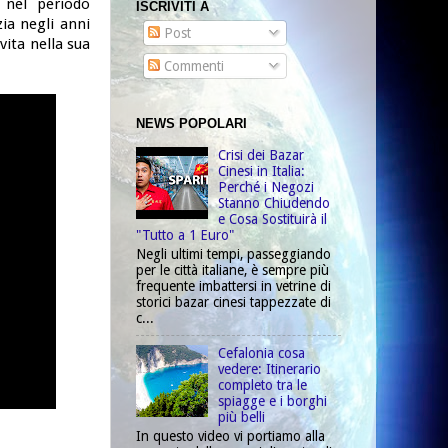
a nel periodo
ISCRIVITI A
zia negli anni
Post
vita nella sua
Commenti
NEWS POPOLARI
Crisi dei Bazar
Cinesi in Italia:
Perché i Negozi
Stanno Chiudendo
e Cosa Sostituirà il
"Tutto a 1 Euro"
Negli ultimi tempi, passeggiando
per le città italiane, è sempre più
frequente imbattersi in vetrine di
storici bazar cinesi tappezzate di
c...
Cefalonia cosa
vedere: Itinerario
completo tra le
spiagge e i borghi
più belli
In questo video vi portiamo alla