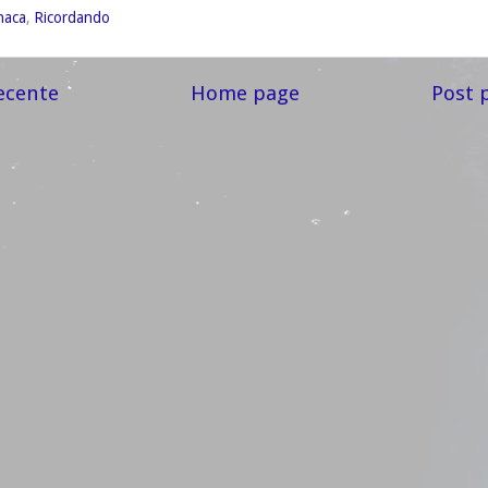
naca
,
Ricordando
ecente
Home page
Post 