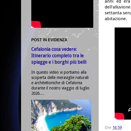
anni ed era 
dell'alluvion
settanta senz
abitazione.
POST IN EVIDENZA
Cefalonia cosa vedere:
Itinerario completo tra le
spiagge e i borghi più belli
In questo video vi portiamo alla
scoperta delle meraviglie naturali
e architettoniche di Cefalonia
durante il nostro viaggio di luglio
2026....
Ore
16:59