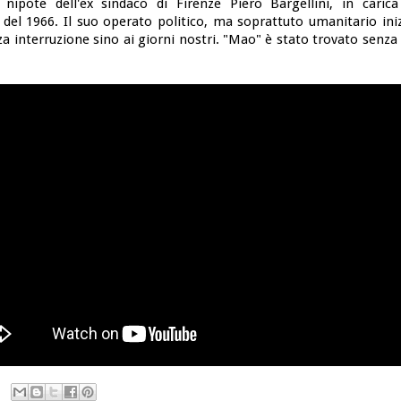
nipote dell'ex sindaco di Firenze Piero Bargellini, in caric
e del 1966. Il suo operato politico, ma soprattuto umanitario ini
a interruzione sino ai giorni nostri. "Mao" è stato trovato senza 