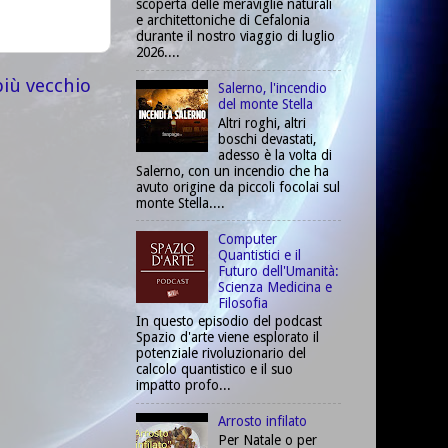
scoperta delle meraviglie naturali
e architettoniche di Cefalonia
durante il nostro viaggio di luglio
2026....
più vecchio
Salerno, l'incendio
del monte Stella
Altri roghi, altri
boschi devastati,
adesso è la volta di
Salerno, con un incendio che ha
avuto origine da piccoli focolai sul
monte Stella....
Computer
Quantistici e il
Futuro dell'Umanità:
Scienza Medicina e
Filosofia
In questo episodio del podcast
Spazio d'arte viene esplorato il
potenziale rivoluzionario del
calcolo quantistico e il suo
impatto profo...
Arrosto infilato
Per Natale o per