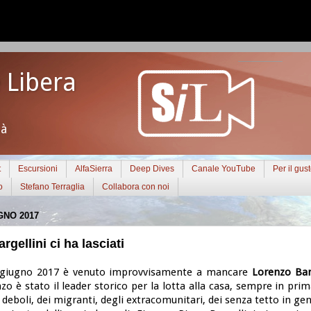
 Libera
tà
t
Escursioni
AlfaSierra
Deep Dives
Canale YouTube
Per il gus
o
Stefano Terraglia
Collabora con noi
GNO 2017
gellini ci ha lasciati
giugno 2017 è venuto improvvisamente a mancare
Lorenzo Bar
o è stato il leader storico per la lotta alla casa, sempre in prim
ù deboli, dei migranti, degli extracomunitari, dei senza tetto in ge