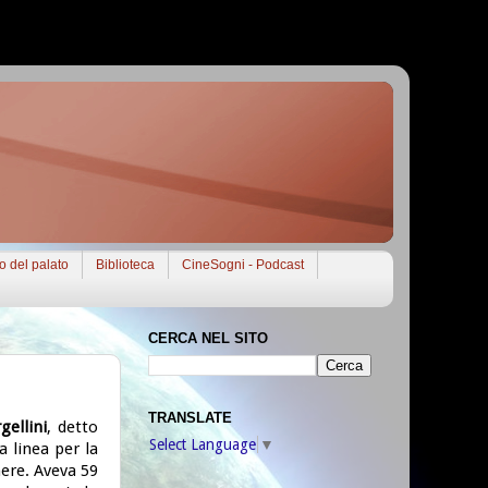
to del palato
Biblioteca
CineSogni - Podcast
CERCA NEL SITO
TRANSLATE
gellini
, detto
Select Language
▼
a linea per la
nere. Aveva 59