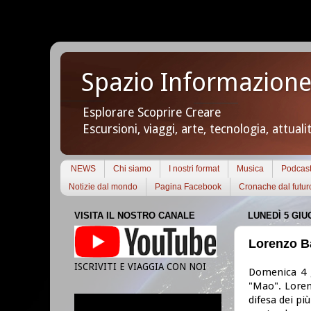
Spazio Informazione
Esplorare Scoprire Creare
Escursioni, viaggi, arte, tecnologia, attuali
NEWS
Chi siamo
I nostri format
Musica
Podcas
Notizie dal mondo
Pagina Facebook
Cronache dal futur
VISITA IL NOSTRO CANALE
LUNEDÌ 5 GIU
Lorenzo Bar
ISCRIVITI E VIAGGIA CON NOI
Domenica 4 
"Mao". Lorenz
difesa dei pi