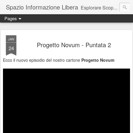
Spazio Informazione Libera
Esplorare Scoprire Creare
Pages
Escursioni, viaggi, arte, tecnologia, attualità
JAN
Progetto Novum - Puntata 2
24
Ecco il nuovo episodio del nostro cartone
Progetto Novum