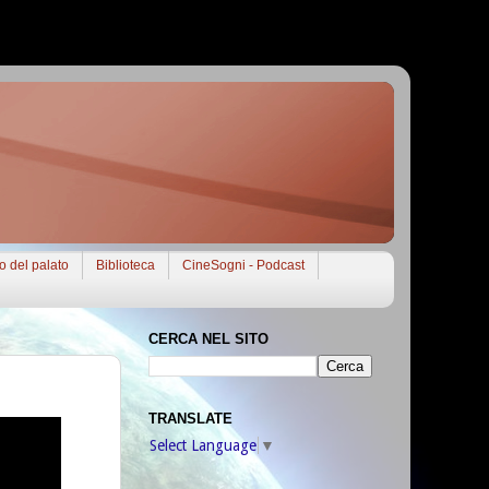
to del palato
Biblioteca
CineSogni - Podcast
CERCA NEL SITO
TRANSLATE
Select Language
▼