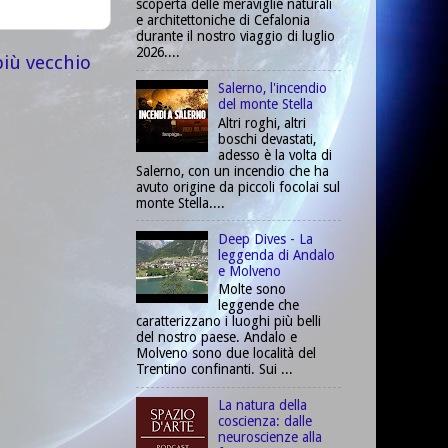
scoperta delle meraviglie naturali
e architettoniche di Cefalonia
durante il nostro viaggio di luglio
2026....
più vecchio
Salerno, l'incendio
del monte Stella
Altri roghi, altri
boschi devastati,
adesso è la volta di
Salerno, con un incendio che ha
avuto origine da piccoli focolai sul
monte Stella....
Deep Dives - La
leggenda di Andalo
e Molveno
Molte sono
leggende che
caratterizzano i luoghi più belli
del nostro paese. Andalo e
Molveno sono due località del
Trentino confinanti. Sui ...
La natura della
coscienza: dalle
neuroscienze alla