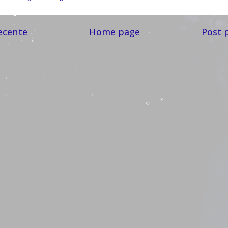
ecente
Home page
Post 