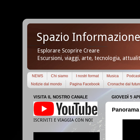
Spazio Informazione
Esplorare Scoprire Creare
Escursioni, viaggi, arte, tecnologia, attuali
NEWS
Chi siamo
I nostri format
Musica
Podcas
Notizie dal mondo
Pagina Facebook
Cronache dal futur
VISITA IL NOSTRO CANALE
GIOVEDÌ 5 AP
Panorama n
ISCRIVITI E VIAGGIA CON NOI