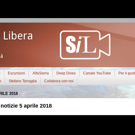
 Libera
tà
t
Escursioni
AlfaSierra
Deep Dives
Canale YouTube
Per il gus
o
Stefano Terraglia
Collabora con noi
RILE 2018
otizie 5 aprile 2018