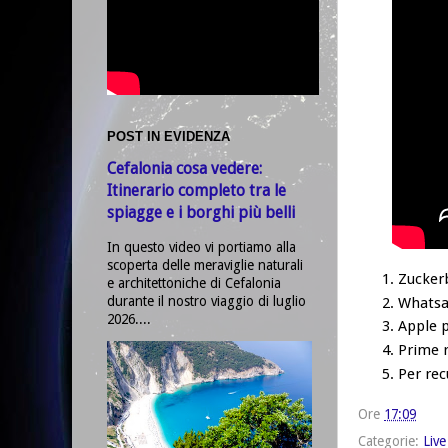
POST IN EVIDENZA
Cefalonia cosa vedere:
Itinerario completo tra le
spiagge e i borghi più belli
In questo video vi portiamo alla
scoperta delle meraviglie naturali
Zuckerb
e architettoniche di Cefalonia
durante il nostro viaggio di luglio
Whatsap
2026....
Apple p
Prime 
Per re
Ore
17:09
Categorie:
Live