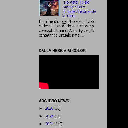
"Ho visto il cielo
cadere": l'eco
digitale che difende
la Terra
È online da oggi "Ho visto il cielo
cadere", il secondo e attesissimo
concept album di Alina Lysor , la
cantautrice virtuale nata ...
DALLA NEBBIA AI COLORI
ARCHIVIO NEWS
2026
(36)
►
2025
(81)
►
2024
(140)
►