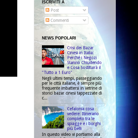
ISCRIVITI A
Post
Commenti
NEWS POPOLARI
Crisi dei Bazar
Cinesi in Italia:
Perché i Negozi
Stanno Chiudendo
e Cosa Sostituirà il
"Tutto a 1 Euro"
Negli ultimi tempi, passeggiando
per le città italiane, è sempre più
frequente imbattersi in vetrine di
storici bazar cinesi tappezzate di
c...
Cefalonia cosa
vedere: Itinerario
completo tra le
spiagge e i borghi
più belli
In questo video vi portiamo alla