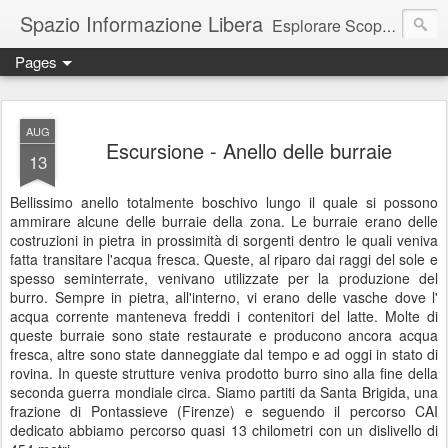
Spazio Informazione Libera
Esplorare Scoprire Creare
Pages
Escursioni, viaggi, arte, tecnologia, attualità
AUG
Escursione - Anello delle burraie
13
Bellissimo anello totalmente boschivo lungo il quale si possono
ammirare alcune delle burraie della zona. Le burraie erano delle
costruzioni in pietra in prossimità di sorgenti dentro le quali veniva
fatta transitare l'acqua fresca. Queste, al riparo dai raggi del sole e
spesso seminterrate, venivano utilizzate per la produzione del
burro. Sempre in pietra, all'interno, vi erano delle vasche dove l'
acqua corrente manteneva freddi i contenitori del latte. Molte di
queste burraie sono state restaurate e producono ancora acqua
fresca, altre sono state danneggiate dal tempo e ad oggi in stato di
rovina. In queste strutture veniva prodotto burro sino alla fine della
seconda guerra mondiale circa. Siamo partiti da Santa Brigida, una
frazione di Pontassieve (Firenze) e seguendo il percorso CAI
dedicato abbiamo percorso quasi 13 chilometri con un dislivello di