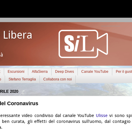
 Libera
tà
t
Escursioni
AlfaSierra
Deep Dives
Canale YouTube
Per il gus
o
Stefano Terraglia
Collabora con noi
RILE 2020
 del Coronavirus
teressante video condiviso dal canale YouTube
Ulisse
vi sono spi
 ben curata, gli effetti del coronavirus sull'uomo, dal contagio
a.