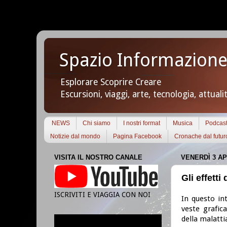
Spazio Informazione
Esplorare Scoprire Creare
Escursioni, viaggi, arte, tecnologia, attuali
NEWS
Chi siamo
I nostri format
Musica
Podcas
Notizie dal mondo
Pagina Facebook
Cronache dal futur
VISITA IL NOSTRO CANALE
VENERDÌ 3 AP
Gli effetti
ISCRIVITI E VIAGGIA CON NOI
In questo in
veste grafica
della malatti