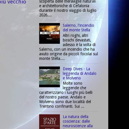
più vecchio
scoperta delle meraviglie naturali
e architettoniche di Cefalonia
durante il nostro viaggio di luglio
2026....
Salerno, l'incendio
del monte Stella
Altri roghi, altri
boschi devastati,
adesso è la volta di
Salerno, con un incendio che ha
avuto origine da piccoli focolai sul
monte Stella....
Deep Dives - La
leggenda di Andalo
e Molveno
Molte sono
leggende che
caratterizzano i luoghi più belli
del nostro paese. Andalo e
Molveno sono due località del
Trentino confinanti. Sui ...
La natura della
coscienza: dalle
neuroscienze alla