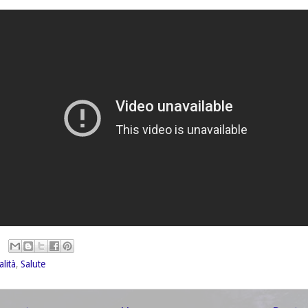
alità
,
Salute