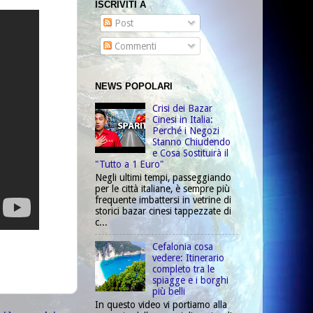
ISCRIVITI A
Post
Commenti
NEWS POPOLARI
Crisi dei Bazar
Cinesi in Italia:
Perché i Negozi
Stanno Chiudendo
e Cosa Sostituirà il
"Tutto a 1 Euro"
Negli ultimi tempi, passeggiando
per le città italiane, è sempre più
frequente imbattersi in vetrine di
storici bazar cinesi tappezzate di
c...
Cefalonia cosa
vedere: Itinerario
completo tra le
spiagge e i borghi
più belli
In questo video vi portiamo alla