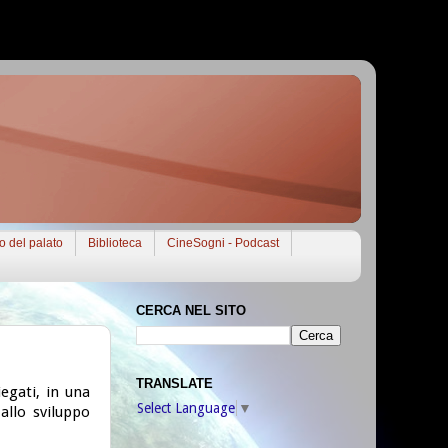
to del palato
Biblioteca
CineSogni - Podcast
CERCA NEL SITO
TRANSLATE
egati, in una
Select Language
▼
 allo sviluppo