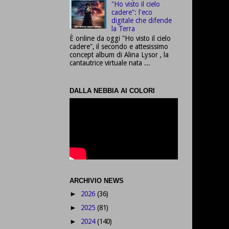
"Ho visto il cielo
cadere": l'eco
digitale che difende
la Terra
È online da oggi "Ho visto il cielo
cadere", il secondo e attesissimo
concept album di Alina Lysor , la
cantautrice virtuale nata ...
DALLA NEBBIA AI COLORI
ARCHIVIO NEWS
2026
(36)
►
2025
(81)
►
2024
(140)
►