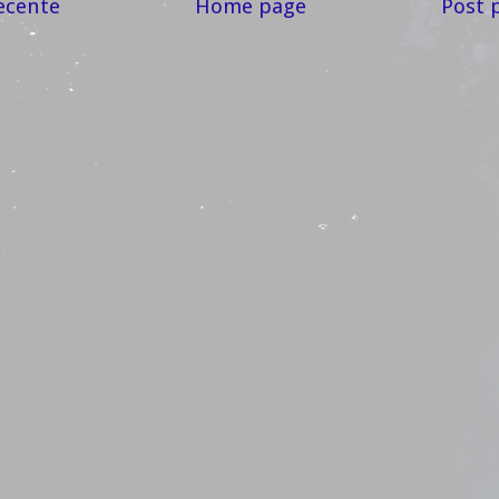
ecente
Home page
Post 