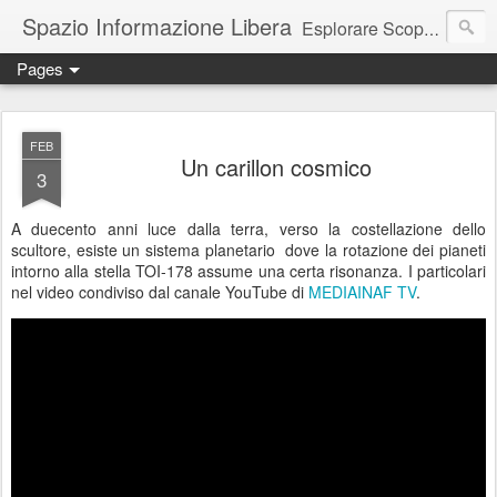
Spazio Informazione Libera
Esplorare Scoprire Creare
Pages
Escursioni, viaggi, arte, tecnologia, attualità
FEB
Un carillon cosmico
3
A duecento anni luce dalla terra, verso la costellazione dello
scultore, esiste un sistema planetario dove la rotazione dei pianeti
intorno alla stella TOI-178 assume una certa risonanza. I particolari
nel video condiviso dal canale YouTube di
MEDIAINAF TV
.