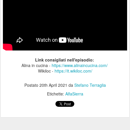
Link consigliati nell'episodio:
Alina in cucina -
https://www.alinaincucina.com/
​
Wikiloc -
https://it.wikiloc.com/
Postato
20th April 2021
da
Stefano Terraglia
Etichette:
AlfaSierra