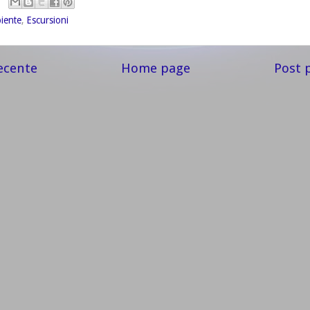
iente
,
Escursioni
ecente
Home page
Post 