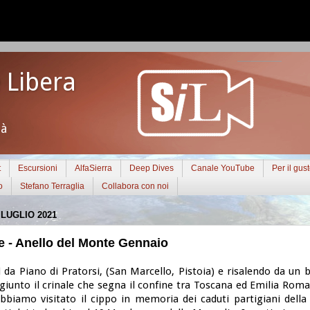
 Libera
tà
t
Escursioni
AlfaSierra
Deep Dives
Canale YouTube
Per il gus
o
Stefano Terraglia
Collabora con noi
LUGLIO 2021
 - Anello del Monte Gennaio
 da Piano di Pratorsi, (San Marcello, Pistoia) e risalendo da un 
iunto il crinale che segna il confine tra Toscana ed Emilia Rom
abbiamo visitato il cippo in memoria dei caduti partigiani della