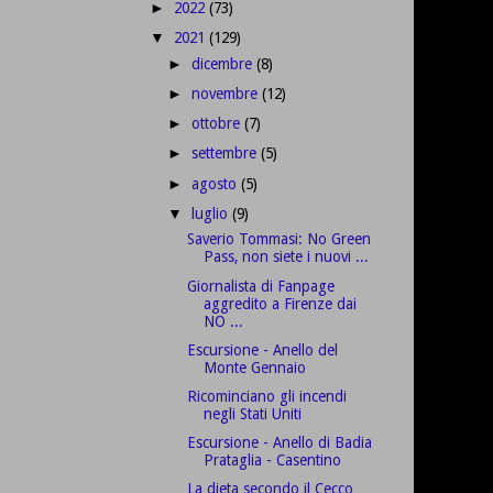
2022
(73)
►
2021
(129)
▼
dicembre
(8)
►
novembre
(12)
►
ottobre
(7)
►
settembre
(5)
►
agosto
(5)
►
luglio
(9)
▼
Saverio Tommasi: No Green
Pass, non siete i nuovi ...
Giornalista di Fanpage
aggredito a Firenze dai
NO ...
Escursione - Anello del
Monte Gennaio
Ricominciano gli incendi
negli Stati Uniti
Escursione - Anello di Badia
Prataglia - Casentino
La dieta secondo il Cecco