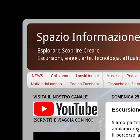
Spazio Informazione
Esplorare Scoprire Creare
Escursioni, viaggi, arte, tecnologia, attuali
NEWS
Chi siamo
I nostri format
Musica
Podcas
Notizie dal mondo
Pagina Facebook
Cronache dal futur
VISITA IL NOSTRO CANALE
DOMENICA 25 
Escursione
ISCRIVITI E VIAGGIA CON NOI
Siamo partiti
abbiamo ragg
il percorso 