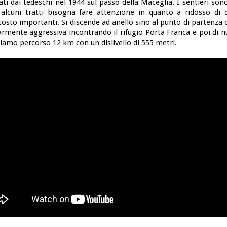
ati dai tedeschi nel 1944 sul passo della Maceglia. I sentieri so
alcuni tratti bisogna fare attenzione in quanto a ridosso di d
tosto importanti. Si discende ad anello sino al punto di partenz
armente aggressiva incontrando il rifugio Porta Franca e poi di n
iamo percorso 12 km con un dislivello di 555 metri.