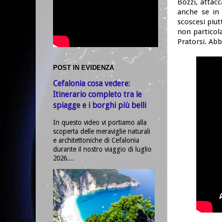
Bozzi, attacc
anche se in 
scoscesi piut
non particol
Pratorsi. Abb
POST IN EVIDENZA
Cefalonia cosa vedere:
Itinerario completo tra le
spiagge e i borghi più belli
In questo video vi portiamo alla
scoperta delle meraviglie naturali
e architettoniche di Cefalonia
durante il nostro viaggio di luglio
2026....