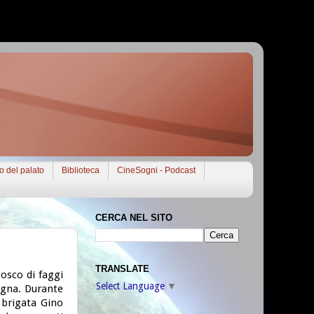
to del palato
Biblioteca
CineSogni - Podcast
CERCA NEL SITO
TRANSLATE
bosco di faggi
Select Language
▼
agna. Durante
 brigata Gino