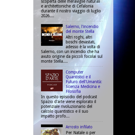
scoperta delle meraviglie naturali
e architettoniche di Cefalonia
durante il nostro viaggio di luglio
2026....
Salerno, l'incendio
del monte Stella
Altri roghi, altri
boschi devastati,
adesso è la volta di
Salerno, con un incendio che ha
avuto origine da piccoli focolai sul
monte Stella....
Computer
Quantistici e il
Futuro dell'Umanità:
Scienza Medicina e
Filosofia
In questo episodio del podcast
Spazio d'arte viene esplorato il
potenziale rivoluzionario del
calcolo quantistico e il suo
impatto profo...
Arrosto infilato
Per Natale o per