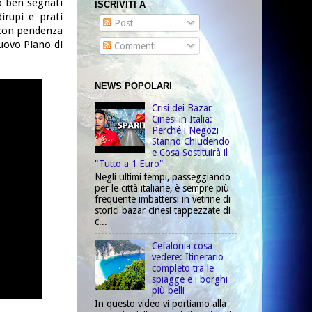
no ben segnati
ISCRIVITI A
irupi e prati
Post
a con pendenza
uovo Piano di
Commenti
NEWS POPOLARI
Crisi dei Bazar
Cinesi in Italia:
Perché i Negozi
Stanno Chiudendo
e Cosa Sostituirà il
"Tutto a 1 Euro"
Negli ultimi tempi, passeggiando
per le città italiane, è sempre più
frequente imbattersi in vetrine di
storici bazar cinesi tappezzate di
c...
Cefalonia cosa
vedere: Itinerario
completo tra le
spiagge e i borghi
più belli
In questo video vi portiamo alla