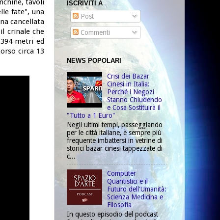
chine, tavoli
ISCRIVITI A
le fate", una
Post
una cancellata
il crinale che
Commenti
1394 metri ed
orso circa 13
NEWS POPOLARI
Crisi dei Bazar
Cinesi in Italia:
Perché i Negozi
Stanno Chiudendo
e Cosa Sostituirà il
"Tutto a 1 Euro"
Negli ultimi tempi, passeggiando
per le città italiane, è sempre più
frequente imbattersi in vetrine di
storici bazar cinesi tappezzate di
c...
Computer
Quantistici e il
Futuro dell'Umanità:
Scienza Medicina e
Filosofia
In questo episodio del podcast