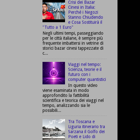
Crisi dei Bazar
Cinesi in Italia:
Perché i Negozi
Stanno Chiudendo
e Cosa Sostituirà il
"Tutto a 1 Euro"
Negli ultimi tempi, passeggiando
per le città italiane, è sempre più
frequente imbattersi in vetrine di
storici bazar cinesi tappezzate di
c...
Viaggi nel tempo:
Scienza, teorie e il
futuro con i
computer quantistici
In questo video
viene esaminata in modo
approfondito la fattibilità
scientifica e teorica dei viaggi nel
tempo, analizzando sia le
possibili...
Tra Toscana e
Liguria itinerario tra
Sarzana il Golfo dei
Poeti e Lido di