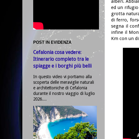
alberi. Abbi
ed un rifugi
grotta natura
di ferro, for
segna il con
infine il Mo
Km con un dis
POST IN EVIDENZA
Cefalonia cosa vedere:
Itinerario completo tra le
spiagge e i borghi più belli
In questo video vi portiamo alla
scoperta delle meraviglie naturali
e architettoniche di Cefalonia
durante il nostro viaggio di luglio
2026....