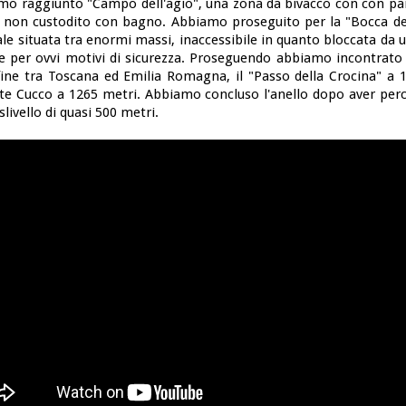
amo raggiunto "Campo dell'agio", una zona da bivacco con con pan
o non custodito con bagno. Abbiamo proseguito per la "Bocca del
le situata tra enormi massi, inaccessibile in quanto bloccata da 
se per ovvi motivi di sicurezza. Proseguendo abbiamo incontrato 
fine tra Toscana ed Emilia Romagna, il "Passo della Crocina" a 
nte Cucco a 1265 metri. Abbiamo concluso l'anello dopo aver perc
livello di quasi 500 metri.