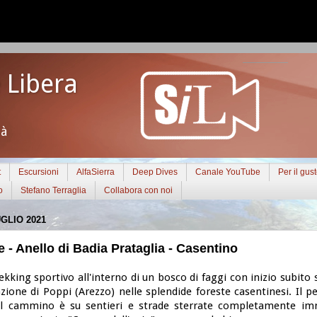
 Libera
tà
t
Escursioni
AlfaSierra
Deep Dives
Canale YouTube
Per il gus
o
Stefano Terraglia
Collabora con noi
GLIO 2021
 - Anello di Badia Prataglia - Casentino
ekking sportivo all'interno di un bosco di faggi con inizio subito
azione di Poppi (Arezzo) nelle splendide foreste casentinesi. Il 
il cammino è su sentieri e strade sterrate completamente imm