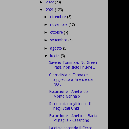
2022
(73)
►
2021
(129)
▼
dicembre
(8)
►
novembre
(12)
►
ottobre
(7)
►
settembre
(5)
►
agosto
(5)
►
luglio
(9)
▼
Saverio Tommasi: No Green
Pass, non siete i nuovi ...
Giornalista di Fanpage
aggredito a Firenze dai
NO ...
Escursione - Anello del
Monte Gennaio
Ricominciano gli incendi
negli Stati Uniti
Escursione - Anello di Badia
Prataglia - Casentino
La dieta secondo il Cecco