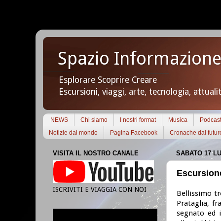
Spazio Informazione
Esplorare Scoprire Creare
Escursioni, viaggi, arte, tecnologia, attuali
NEWS
Chi siamo
I nostri format
Musica
Podcas
Notizie dal mondo
Pagina Facebook
Cronache dal futur
VISITA IL NOSTRO CANALE
SABATO 17 LU
Escursione
ISCRIVITI E VIAGGIA CON NOI
Bellissimo tr
Prataglia, fr
segnato ed 