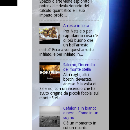
Spazio d'arte viene esplorato il
potenziale rivoluzionario del
calcolo quantistico e il suo
impatto profo...
Arrosto infilato
Per Natale o per
capodanno cosa c'è
di più buono che
un bell'arrosto
misto? Ecco a voi quest'arrosto
infilato, e per infilato in...
Salerno, l'incendio
del monte Stella
Altri roghi, altri
boschi devastati,
adesso è la volta di
Salerno, con un incendio che ha
avuto origine da piccoli focolai sul
monte Stella....
Cefalonia in bianco
e nero - Come in un
sogno
C'è un momento in
cui un ricordo