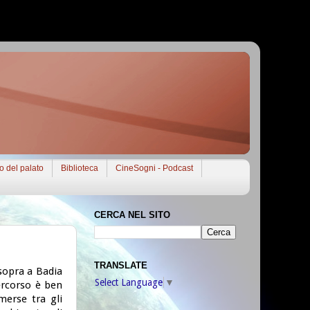
to del palato
Biblioteca
CineSogni - Podcast
CERCA NEL SITO
TRANSLATE
 sopra a Badia
Select Language
▼
percorso è ben
erse tra gli