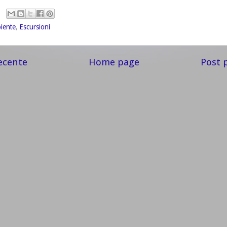
iente
,
Escursioni
ecente
Home page
Post 