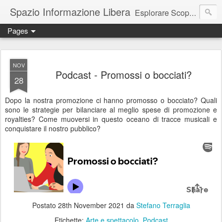
Spazio Informazione Libera
Esplorare Scoprire Creare
Pages
Escursioni, viaggi, arte, tecnologia, attualità
NOV
Podcast - Promossi o bocciati?
28
Dopo la nostra promozione ci hanno promosso o bocciato? Quali
sono le strategie per bilanciare al meglio spese di promozione e
royalties? Come muoversi in questo oceano di tracce musicali e
conquistare il nostro pubblico?
Postato
28th November 2021
da
Stefano Terraglia
Etichette:
Arte e spettacolo
Podcast