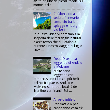
avuto origine da piccoli focolai sul
monte Stella....
Cefalonia cosa
vedere: Itinerario
completo tra le
spiagge e i borghi
più belli
In questo video vi portiamo alla
scoperta delle meraviglie naturali
e architettoniche di Cefalonia
durante il nostro viaggio di luglio
2026....
Deep Dives - La
leggenda di Andalo
e Molveno
Molte sono
leggende che
caratterizzano i luoghi più belli
del nostro paese. Andalo e
Molveno sono due località del
Trentino confinanti. Sui ...
Arrosto infilato
Per Natale o per
capodanno cosa c'è