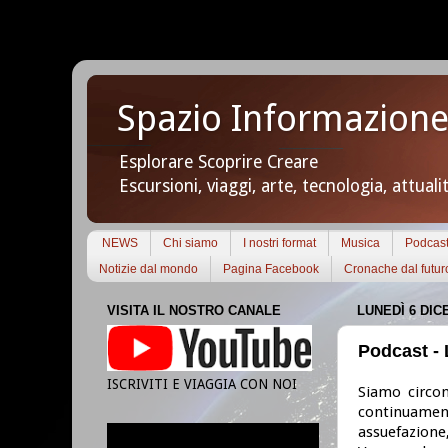
Spazio Informazione
Esplorare Scoprire Creare
Escursioni, viaggi, arte, tecnologia, attuali
NEWS
Chi siamo
I nostri format
Musica
Podcas
Notizie dal mondo
Pagina Facebook
Cronache dal futur
VISITA IL NOSTRO CANALE
LUNEDÌ 6 DIC
Podcast -
ISCRIVITI E VIAGGIA CON NOI
Siamo circon
continuament
assuefazione