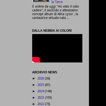
la Terra
È online da oggi "Ho visto il cielo
cadere", il secondo e attesissimo
concept album di Alina Lysor , la
cantautrice virtuale nata ...
DALLA NEBBIA AI COLORI
ARCHIVIO NEWS
2026
(36)
►
2025
(81)
►
2024
(140)
►
2023
(105)
►
2022
(73)
►