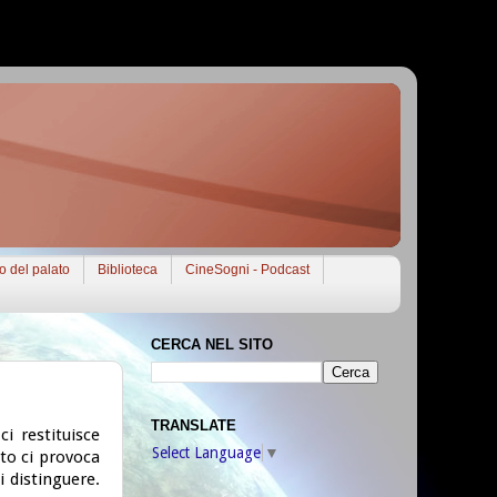
to del palato
Biblioteca
CineSogni - Podcast
CERCA NEL SITO
TRANSLATE
i restituisce
Select Language
▼
to ci provoca
 distinguere.