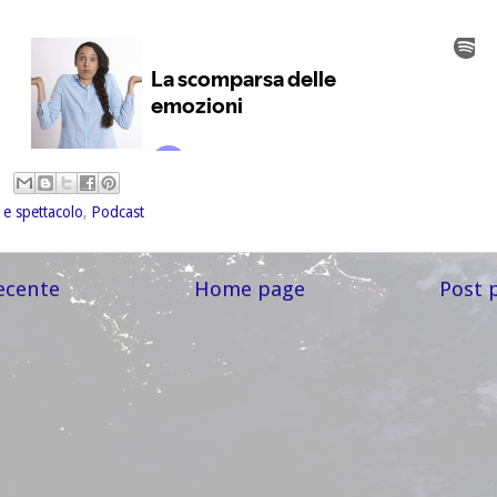
 e spettacolo
,
Podcast
ecente
Home page
Post 