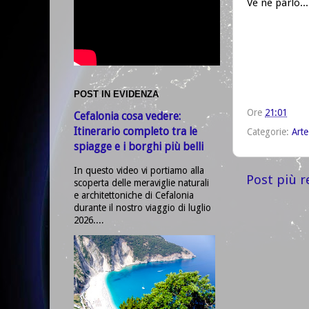
Ve ne parlo...
POST IN EVIDENZA
Ore
21:01
Cefalonia cosa vedere:
Itinerario completo tra le
Categorie:
Arte
spiagge e i borghi più belli
In questo video vi portiamo alla
Post più r
scoperta delle meraviglie naturali
e architettoniche di Cefalonia
durante il nostro viaggio di luglio
2026....