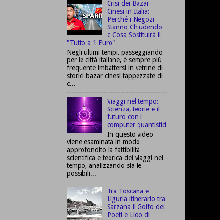
Crisi dei Bazar
Cinesi in Italia:
Perché i Negozi
Stanno Chiudendo
e Cosa Sostituirà il
"Tutto a 1 Euro"
Negli ultimi tempi, passeggiando
per le città italiane, è sempre più
frequente imbattersi in vetrine di
storici bazar cinesi tappezzate di
c...
Viaggi nel tempo:
Scienza, teorie e il
futuro con i
computer quantistici
In questo video
viene esaminata in modo
approfondito la fattibilità
scientifica e teorica dei viaggi nel
tempo, analizzando sia le
possibili...
Tra Toscana e
Liguria itinerario tra
Sarzana il Golfo dei
Poeti e Lido di