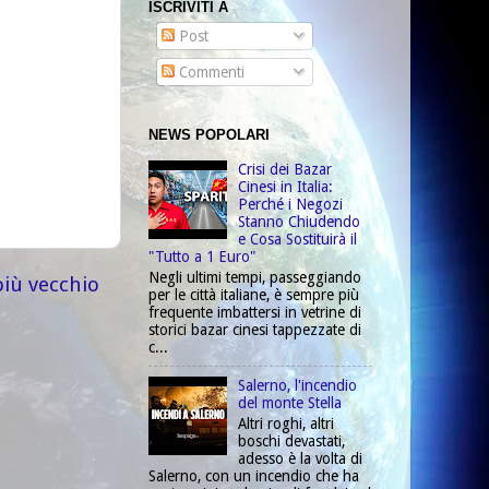
ISCRIVITI A
Post
Commenti
NEWS POPOLARI
Crisi dei Bazar
Cinesi in Italia:
Perché i Negozi
Stanno Chiudendo
e Cosa Sostituirà il
"Tutto a 1 Euro"
Negli ultimi tempi, passeggiando
più vecchio
per le città italiane, è sempre più
frequente imbattersi in vetrine di
storici bazar cinesi tappezzate di
c...
Salerno, l'incendio
del monte Stella
Altri roghi, altri
boschi devastati,
adesso è la volta di
Salerno, con un incendio che ha