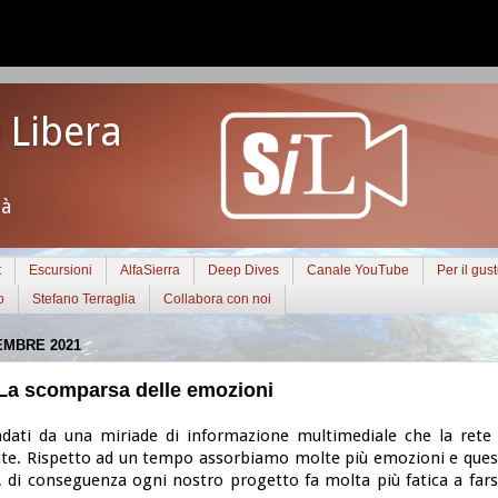
 Libera
tà
t
Escursioni
AlfaSierra
Deep Dives
Canale YouTube
Per il gus
o
Stefano Terraglia
Collabora con noi
EMBRE 2021
 La scomparsa delle emozioni
dati da una miriade di informazione multimediale che la rete c
e. Rispetto ad un tempo assorbiamo molte più emozioni e ques
, di conseguenza ogni nostro progetto fa molta più fatica a farsi