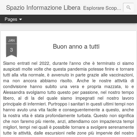
Spazio Informazione Libera
Esplorare Scoprire Creare
Pages
Escursioni, viaggi, arte, tecnologia, attualità
JAN
Buon anno a tutti
3
Siamo entrati nel 2022, durante l'anno che è terminato ci siamo
auspicati molte volte che questa pandemia potesse finire e tornare
tutti alla vita normale, è avvenuto in parte grazie alle vaccinazioni,
ma non ancora abbiamo risolto. Anche le nostre attività di
condivisione hanno subito una vera e propria mazzata, io e
Alessandra svolgiamo tutto questo per passione, nel nostro tempo
libero, al di la del quale siamo impegnati nel nostro lavoro
principale di infermieri. Purtroppo i sanitari in questi ultimi tempi non
hanno avuto una vita facile e conseguentemente a questo, anche
la nostra vita è stata profondamente turbata. Questo non significa
che non faremo più niente, anzi, attendiamo con impazienza tempi
migliori, tempi nei quali è possibile tornare a svolgere serenamente
tutte le attività, dalle escursioni nelle zone più impervie del nostro