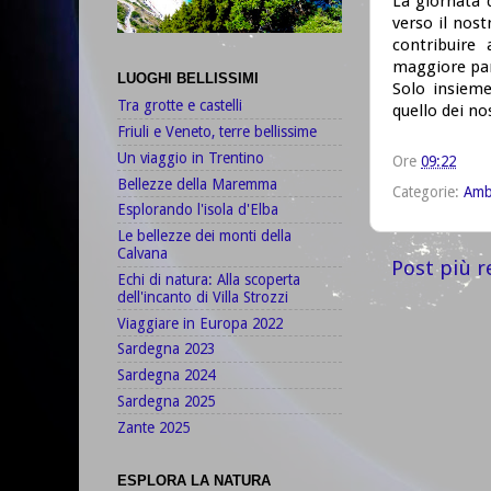
La giornata d
verso il nos
contribuire
maggiore par
LUOGHI BELLISSIMI
Solo insieme
Tra grotte e castelli
quello dei nost
Friuli e Veneto, terre bellissime
Un viaggio in Trentino
Ore
09:22
Bellezze della Maremma
Categorie:
Amb
Esplorando l'isola d'Elba
Le bellezze dei monti della
Calvana
Post più r
Echi di natura: Alla scoperta
dell'incanto di Villa Strozzi
Viaggiare in Europa 2022
Sardegna 2023
Sardegna 2024
Sardegna 2025
Zante 2025
ESPLORA LA NATURA