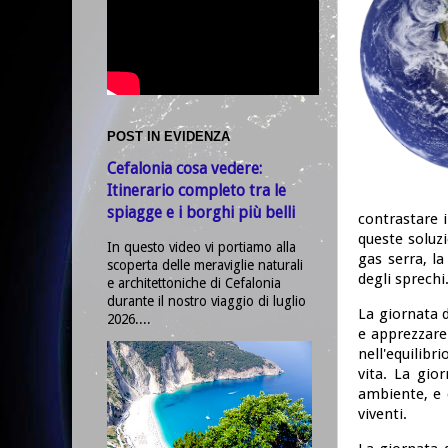
POST IN EVIDENZA
Cefalonia cosa vedere:
Itinerario completo tra le
spiagge e i borghi più belli
contrastare i
queste soluzi
In questo video vi portiamo alla
gas serra, l
scoperta delle meraviglie naturali
degli sprechi
e architettoniche di Cefalonia
durante il nostro viaggio di luglio
La giornata d
2026....
e apprezzare 
nell'equilibr
vita. La gio
ambiente, e 
viventi.