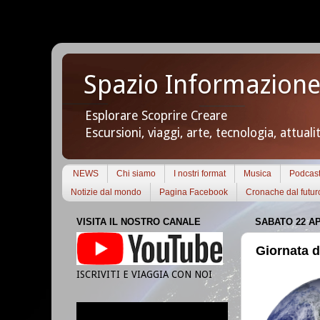
Spazio Informazione
Esplorare Scoprire Creare
Escursioni, viaggi, arte, tecnologia, attuali
NEWS
Chi siamo
I nostri format
Musica
Podcas
Notizie dal mondo
Pagina Facebook
Cronache dal futur
VISITA IL NOSTRO CANALE
SABATO 22 AP
Giornata d
ISCRIVITI E VIAGGIA CON NOI