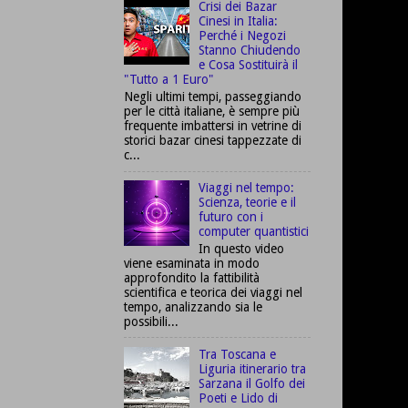
Crisi dei Bazar
Cinesi in Italia:
Perché i Negozi
Stanno Chiudendo
e Cosa Sostituirà il
"Tutto a 1 Euro"
Negli ultimi tempi, passeggiando
per le città italiane, è sempre più
frequente imbattersi in vetrine di
storici bazar cinesi tappezzate di
c...
Viaggi nel tempo:
Scienza, teorie e il
futuro con i
computer quantistici
In questo video
viene esaminata in modo
approfondito la fattibilità
scientifica e teorica dei viaggi nel
tempo, analizzando sia le
possibili...
Tra Toscana e
Liguria itinerario tra
Sarzana il Golfo dei
Poeti e Lido di