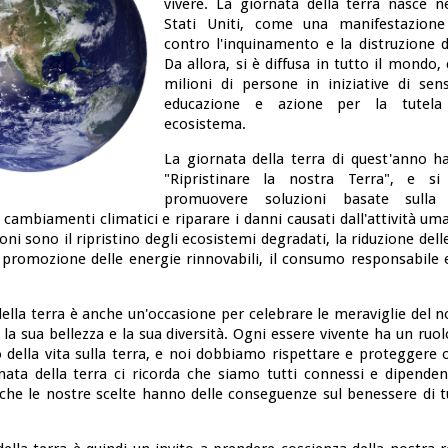
vivere. La giornata della terra nasce n
Stati Uniti, come una manifestazione
contro l'inquinamento e la distruzione d
Da allora, si è diffusa in tutto il mondo
milioni di persone in iniziative di sensi
educazione e azione per la tutela
ecosistema.
La giornata della terra di quest'anno
"Ripristinare la nostra Terra", e s
promuovere soluzioni basate sulla
 cambiamenti climatici e riparare i danni causati dall'attività um
oni sono il ripristino degli ecosistemi degradati, la riduzione dell
a promozione delle energie rinnovabili, il consumo responsabile e
.
ella terra è anche un'occasione per celebrare le meraviglie del 
la sua bellezza e la sua diversità. Ogni essere vivente ha un ru
io della vita sulla terra, e noi dobbiamo rispettare e proteggere
rnata della terra ci ricorda che siamo tutti connessi e dipenden
che le nostre scelte hanno delle conseguenze sul benessere di tut