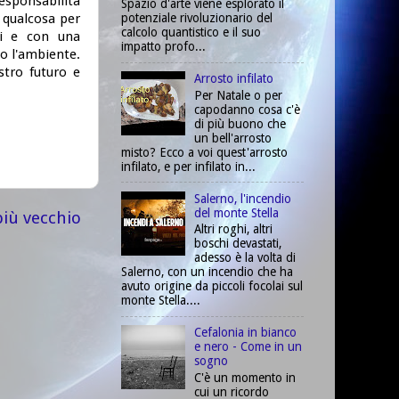
responsabilità
Spazio d'arte viene esplorato il
 qualcosa per
potenziale rivoluzionario del
calcolo quantistico e il suo
ni e con una
impatto profo...
o l'ambiente.
stro futuro e
Arrosto infilato
Per Natale o per
capodanno cosa c'è
di più buono che
un bell'arrosto
misto? Ecco a voi quest'arrosto
infilato, e per infilato in...
Salerno, l'incendio
del monte Stella
più vecchio
Altri roghi, altri
boschi devastati,
adesso è la volta di
Salerno, con un incendio che ha
avuto origine da piccoli focolai sul
monte Stella....
Cefalonia in bianco
e nero - Come in un
sogno
C'è un momento in
cui un ricordo