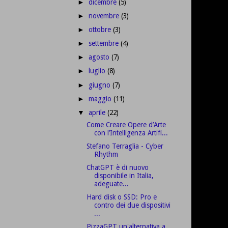
dicembre
(5)
►
novembre
(3)
►
ottobre
(3)
►
settembre
(4)
►
agosto
(7)
►
luglio
(8)
►
giugno
(7)
►
maggio
(11)
►
aprile
(22)
▼
Come Creare Opere d’Arte
con l’Intelligenza Artifi...
Stefano Terraglia - Cyber
Rhythm
ChatGPT è di nuovo
disponibile in Italia,
adeguate...
Hard disk o SSD: Pro e
contro dei due dispositivi
...
PizzaGPT un'alternativa a