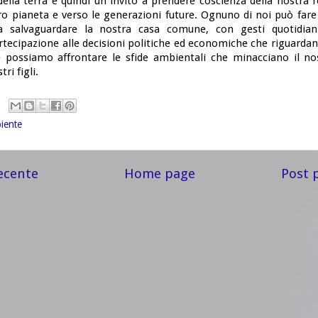
ella terra è quindi un invito a prendere coscienza della nostra 
tro pianeta e verso le generazioni future. Ognuno di noi può fare
 a salvaguardare la nostra casa comune, con gesti quotidia
tecipazione alle decisioni politiche ed economiche che riguardan
 possiamo affrontare le sfide ambientali che minacciano il no
ri figli.
iente
ecente
Home page
Post 