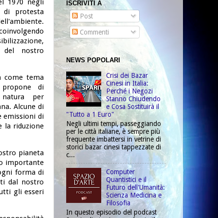
el 1970 negli
ISCRIVITI A
 di protesta
Post
ell'ambiente.
, coinvolgendo
Commenti
bilizzazione,
 del nostro
NEWS POPOLARI
Crisi dei Bazar
 ha come tema
Cinesi in Italia:
i propone di
Perché i Negozi
 natura per
Stanno Chiudendo
ana. Alcune di
e Cosa Sostituirà il
"Tutto a 1 Euro"
e emissioni di
Negli ultimi tempi, passeggiando
 la riduzione
per le città italiane, è sempre più
frequente imbattersi in vetrine di
storici bazar cinesi tappezzate di
nostro pianeta
c...
olo importante
 ogni forma di
Computer
Quantistici e il
ti dal nostro
Futuro dell'Umanità:
ti gli esseri
Scienza Medicina e
Filosofia
In questo episodio del podcast