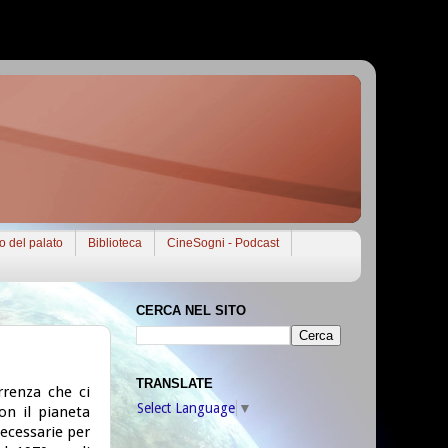
to del palato
Biblioteca
CineSogni - Podcast
CERCA NEL SITO
TRANSLATE
rrenza che ci
Select Language
▼
on il pianeta
necessarie per