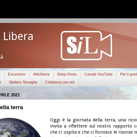
 Libera
tà
t
Escursioni
AlfaSierra
Deep Dives
Canale YouTube
Per il gus
o
Stefano Terraglia
Collabora con noi
RILE 2023
ella terra
Oggi è la giornata della terra, una rico
invita a riflettere sul nostro rapporto c
che ci ospita e che ci fornisce le risorse 