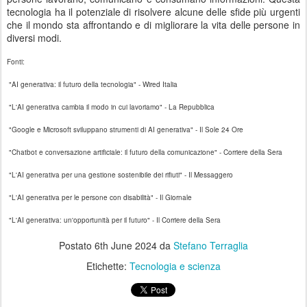
tecnologia ha il potenziale di risolvere alcune delle sfide più urgenti
che il mondo sta affrontando e di migliorare la vita delle persone in
diversi modi.
Fonti:
"AI generativa: il futuro della tecnologia" - Wired Italia
"L'AI generativa cambia il modo in cui lavoriamo" - La Repubblica
"Google e Microsoft sviluppano strumenti di AI generativa" - Il Sole 24 Ore
"Chatbot e conversazione artificiale: il futuro della comunicazione" - Corriere della Sera
"L'AI generativa per una gestione sostenibile dei rifiuti" - Il Messaggero
"L'AI generativa per le persone con disabilità" - Il Giornale
"L'AI generativa: un'opportunità per il futuro" - Il Corriere della Sera
Postato
6th June 2024
da
Stefano Terraglia
Etichette:
Tecnologia e scienza