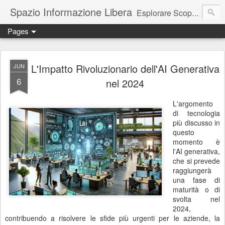
Spazio Informazione Libera
Esplorare Scoprire Creare
Pages
Escursioni, viaggi, arte, tecnologia, attualità
L'Impatto Rivoluzionario dell'AI Generativa
JUN
6
nel 2024
L'argomento
di tecnologia
più discusso in
questo
momento è
l'AI generativa,
che si prevede
raggiungerà
una fase di
maturità o di
svolta nel
2024,
contribuendo a risolvere le sfide più urgenti per le aziende, la