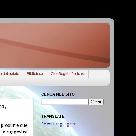
to del palato
Biblioteca
CineSogni - Podcast
CERCA NEL SITO
sa,
TRANSLATE
Select Language
▼
 produrre due
i e suggestivi