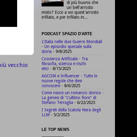
di più buono che
un bell'arrosto
misto? Ecco a voi quest'arrosto
infilato, e per infilato in...
PODCAST SPAZIO D'ARTE
L'Italia nelle due Guerre Mondiali
- Un episodio speciale sulla
storia
- 9/8/2025
Coscienza Artificiale - Tra
filosofia, scienza e rischi
più vecchio
etici
- 8/15/2025
AGCOM e Influencer - Tutte le
nuove regole che devi
conoscere
- 8/6/2025
Come nasce un romanzo storico -
La genesi di "L'ultimo fiore" di
Stefano Terraglia
- 6/22/2025
I Segreti della Scatola Nera degli
LLM
- 5/2/2025
LE TOP NEWS