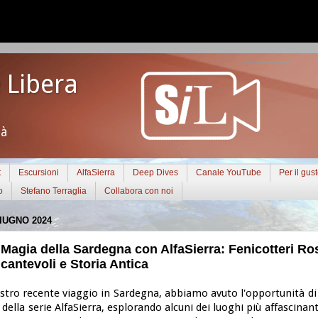
 Libera
tà
t
Escursioni
AlfaSierra
Deep Dives
Canale YouTube
Per il gus
o
Stefano Terraglia
Collabora con noi
IUGNO 2024
 Magia della Sardegna con AlfaSierra: Fenicotteri Ro
cantevoli e Storia Antica
ostro recente viaggio in Sardegna, abbiamo avuto l'opportunità di
 della serie AlfaSierra, esplorando alcuni dei luoghi più affascinant