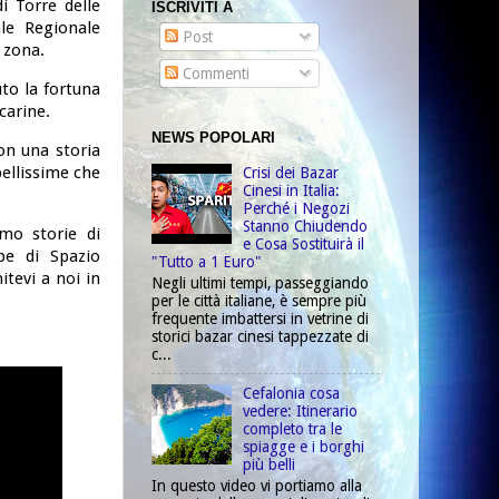
i Torre delle
ISCRIVITI A
le Regionale
Post
 zona.
Commenti
to la fortuna
carine.
NEWS POPOLARI
on una storia
bellissime che
Crisi dei Bazar
Cinesi in Italia:
Perché i Negozi
Stanno Chiudendo
amo storie di
e Cosa Sostituirà il
ube di Spazio
"Tutto a 1 Euro"
tevi a noi in
Negli ultimi tempi, passeggiando
per le città italiane, è sempre più
frequente imbattersi in vetrine di
storici bazar cinesi tappezzate di
c...
Cefalonia cosa
vedere: Itinerario
completo tra le
spiagge e i borghi
più belli
In questo video vi portiamo alla