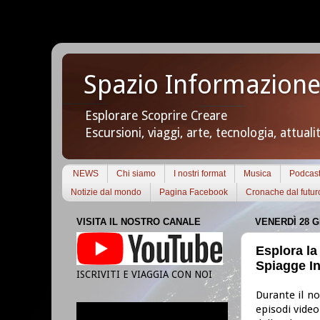
Spazio Informazione
Esplorare Scoprire Creare
Escursioni, viaggi, arte, tecnologia, attuali
NEWS
Chi siamo
I nostri format
Musica
Podcas
Notizie dal mondo
Pagina Facebook
Cronache dal futur
VISITA IL NOSTRO CANALE
VENERDÌ 28 G
Esplora la
Spiagge In
ISCRIVITI E VIAGGIA CON NOI
Durante il n
episodi video