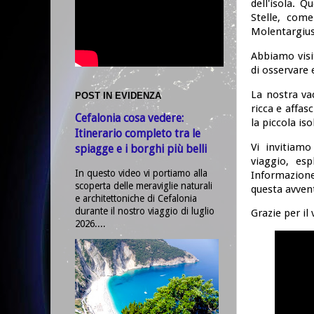
dell'isola. 
Stelle, com
Molentargius-
Abbiamo visi
di osservare 
La nostra va
POST IN EVIDENZA
ricca e affas
Cefalonia cosa vedere:
la piccola iso
Itinerario completo tra le
Vi invitiamo
spiagge e i borghi più belli
viaggio, esp
In questo video vi portiamo alla
Informazione
scoperta delle meraviglie naturali
questa avven
e architettoniche di Cefalonia
durante il nostro viaggio di luglio
Grazie per il
2026....