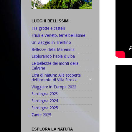
LUOGHI BELLISSIMI
Tra grotte e castelli
Friuli e Veneto, terre bellissime
Un viaggio in Trentino
Bellezze della Maremma
Esplorando l'isola d'Elba
Le bellezze dei monti della
Calvana
Echi di natura: Alla scoperta
dell'incanto di Villa Strozzi
Viaggiare in Europa 2022
Sardegna 2023
Sardegna 2024
Sardegna 2025
Zante 2025
ESPLORA LA NATURA