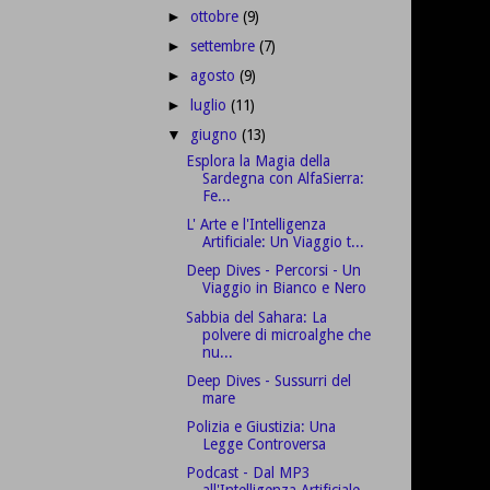
ottobre
(9)
►
settembre
(7)
►
agosto
(9)
►
luglio
(11)
►
giugno
(13)
▼
Esplora la Magia della
Sardegna con AlfaSierra:
Fe...
L' Arte e l'Intelligenza
Artificiale: Un Viaggio t...
Deep Dives - Percorsi - Un
Viaggio in Bianco e Nero
Sabbia del Sahara: La
polvere di microalghe che
nu...
Deep Dives - Sussurri del
mare
Polizia e Giustizia: Una
Legge Controversa
Podcast - Dal MP3
all'Intelligenza Artificiale