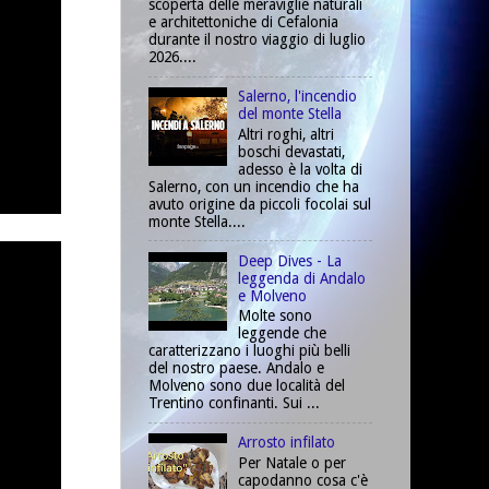
scoperta delle meraviglie naturali
e architettoniche di Cefalonia
durante il nostro viaggio di luglio
2026....
Salerno, l'incendio
del monte Stella
Altri roghi, altri
boschi devastati,
adesso è la volta di
Salerno, con un incendio che ha
avuto origine da piccoli focolai sul
monte Stella....
Deep Dives - La
leggenda di Andalo
e Molveno
Molte sono
leggende che
caratterizzano i luoghi più belli
del nostro paese. Andalo e
Molveno sono due località del
Trentino confinanti. Sui ...
Arrosto infilato
Per Natale o per
capodanno cosa c'è