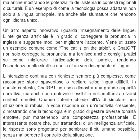
ma anche mostrando le potenzialità del sistema in contesti regionali
o culturali. È un esempio di come la tecnologia possa adattarsi non
solo alla lingua principale, ma anche alle sfumature che rendono
ogni idioma unico.
Un altro aspetto innovativo riguarda l'insegnamento delle lingue.
L'intelligenza artificiale è in grado di correggere la pronuncia in
inglese e suggerire modi per migliorare l'accento. Viene utilizzato
un esempio comune come "The cat is on the table", e ChatGPT
non solo corregge la pronuncia, ma fornisce anche consigli pratici
su come migliorare l'articolazione delle parole, rendendo
l'esperienza molto simile a quella di un vero insegnante di lingue.
L'interazione continua con richieste sempre più complesse, come
raccontare storie spaventose o recitare scioglilingua difficili. In
questo contesto, ChatGPT non solo dimostra una grande capacità
narrativa, ma anche una notevole flessibilità nell'adattarsi a diversi
contesti emotivi. Quando l’utente chiede all'IA di simulare una
situazione di rabbia, la voce risponde con un'emotività crescente,
dimostrando che la tecnologia è in grado di gestire diverse tonalità
emotive, pur mantenendo una compostezza professionale. È
interessante notare che, pur trattandosi di un'intelligenza artificiale,
le risposte sono progettate per sembrare il più umane possibile,
senza mai perdere il controllo della situazione.