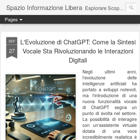
Spazio Informazione Libera
Esplorare Scoprire Creare
Pages
Escursioni, viaggi, arte, tecnologia, attualità
L'Evoluzione di ChatGPT: Come la Sintesi
SEP
Vocale Sta Rivoluzionando le Interazioni
27
Digitali
Negli ultimi anni,
l'evoluzione delle
intelligenze artificiali ha
portato a sviluppi notevoli,
ma l'introduzione di una
nuova funzionalità vocale
di ChatGPT segna un
punto di svolta nel settore.
La possibilità di interagire
con un'assistente virtuale
dotata di una voce
incredibilmente realistica è