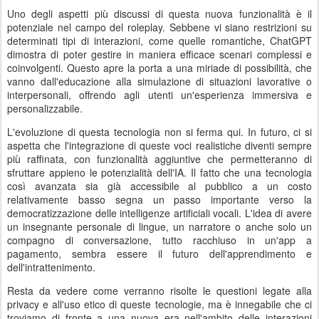
Uno degli aspetti più discussi di questa nuova funzionalità è il
potenziale nel campo del roleplay. Sebbene vi siano restrizioni su
determinati tipi di interazioni, come quelle romantiche, ChatGPT
dimostra di poter gestire in maniera efficace scenari complessi e
coinvolgenti. Questo apre la porta a una miriade di possibilità, che
vanno dall'educazione alla simulazione di situazioni lavorative o
interpersonali, offrendo agli utenti un'esperienza immersiva e
personalizzabile.
L'evoluzione di questa tecnologia non si ferma qui. In futuro, ci si
aspetta che l'integrazione di queste voci realistiche diventi sempre
più raffinata, con funzionalità aggiuntive che permetteranno di
sfruttare appieno le potenzialità dell'IA. Il fatto che una tecnologia
così avanzata sia già accessibile al pubblico a un costo
relativamente basso segna un passo importante verso la
democratizzazione delle intelligenze artificiali vocali. L'idea di avere
un insegnante personale di lingue, un narratore o anche solo un
compagno di conversazione, tutto racchiuso in un'app a
pagamento, sembra essere il futuro dell'apprendimento e
dell'intrattenimento.
Resta da vedere come verranno risolte le questioni legate alla
privacy e all'uso etico di queste tecnologie, ma è innegabile che ci
troviamo di fronte a una nuova era nell'ambito delle interazioni