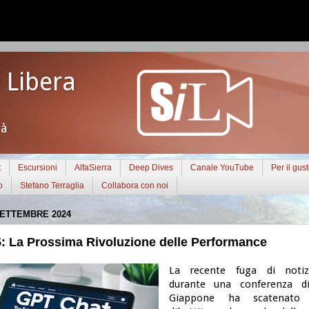
 Libera
tà
t
Escursioni
AlfaSierra
Deep Dives
Canale YouTube
Per il gus
o
Stefano Terraglia
Collabora con noi
SETTEMBRE 2024
: La Prossima Rivoluzione delle Performance
La recente fuga di notiz
durante una conferenza d
Giappone ha scatenato