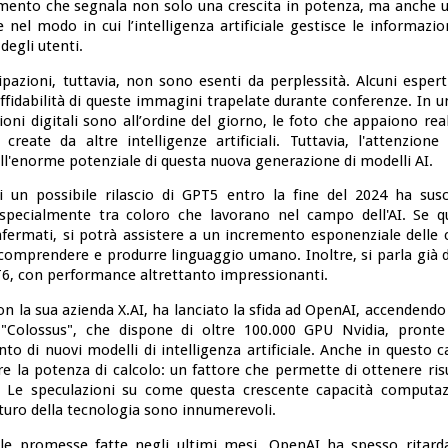
ento che segnala non solo una crescita in potenza, ma anche
e nel modo in cui l’intelligenza artificiale gestisce le informazi
 degli utenti.
ipazioni, tuttavia, non sono esenti da perplessità. Alcuni esper
affidabilità di queste immagini trapelate durante conferenze. In u
oni digitali sono all’ordine del giorno, le foto che appaiono re
 create da altre intelligenze artificiali. Tuttavia, l'attenzione
l'enorme potenziale di questa nuova generazione di modelli AI.
i un possibile rilascio di GPT5 entro la fine del 2024 ha sus
 specialmente tra coloro che lavorano nel campo dell'AI. Se qu
fermati, si potrà assistere a un incremento esponenziale delle c
comprendere e produrre linguaggio umano. Inoltre, si parla già d
6, con performance altrettanto impressionanti.
n la sua azienda X.AI, ha lanciato la sfida ad OpenAI, accendendo
 "Colossus", che dispone di oltre 100.000 GPU Nvidia, pronte
to di nuovi modelli di intelligenza artificiale. Anche in questo c
e la potenza di calcolo: un fattore che permette di ottenere ris
. Le speculazioni su come questa crescente capacità computa
futuro della tecnologia sono innumerevoli.
e promesse fatte negli ultimi mesi, OpenAI ha spesso ritardat