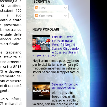
tecnologia e
ISCRIVITI A
. Si vocifera,
Post
stazioni 100
tto al suo
Commenti
dato è stato
de presentata
4, mostrando
NEWS POPOLARI
enziale delle
Crisi dei Bazar
tandoci verso
Cinesi in Italia:
a artificiale.
Perché i Negozi
Stanno Chiudendo
e trapelano
e Cosa Sostituirà il
"Tutto a 1 Euro"
 stavolta si
Negli ultimi tempi, passeggiando
colarmente
per le città italiane, è sempre più
enza tra GPT3
frequente imbattersi in vetrine di
T5 è davvero
storici bazar cinesi tappezzate di
c...
ioramento del
ioni venissero
Salerno, l'incendio
ni di capacità
del monte Stella
genti.
Altri roghi, altri
boschi devastati,
PT5, infatti,
adesso è la volta di
75 miliardi di
Salerno, con un incendio che ha