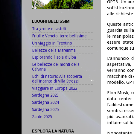
GPT3. Un aum
sofisticazion
alle richieste
LUOGHI BELLISSIMI
Queste antic
Tra grotte e castelli
guardia sull'
le manipolazi
Friuli e Veneto, terre bellissime
essere state
Un viaggio in Trentino
comunque sul
Bellezze della Maremma
Esplorando l'isola d'Elba
L’annuncio d
aspettativa,
Le bellezze dei monti della
Calvana
verranno con
macchine di 
Echi di natura: Alla scoperta
dell'incanto di Villa Strozzi
modello, GPT
Viaggiare in Europa 2022
Elon Musk, co
Sardegna 2023
data center
Sardegna 2024
l'addestramen
Sardegna 2025
sembra esser
più avanzati
Zante 2025
influire sul 
ESPLORA LA NATURA
Nonostante l