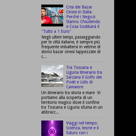
Crisi dei Bazar
Cinesi in Italia:
Perché i Negozi
Stanno Chiudendo
e Cosa Sostituirà il
"Tutto a 1 Euro"
Negli ultimi tempi, passeggiando
per le città italiane, è sempre più
frequente imbattersi in vetrine di
storici bazar cinesi tappezzate di
c...
Tra Toscana e
Liguria itinerario tra
Sarzana il Golfo dei
Poeti e Lido di
Camaiore
Un itinerario tra storia e mare Vi
portiamo alla scoperta di un
territorio magico dove il confine
tra Toscana e Liguria sfuma in un
abbracc...
Viaggi nel tempo:
Scienza, teorie e il
futuro con i