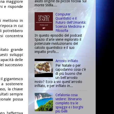
avuto origine da piccoli focolai sul
 una maggiore
monte Stella....
oni e risponde
Computer
Quantistici e il
ti mettono in
Futuro dell'Umanità:
n’epoca in cui
Scienza Medicina e
ali potrebbero
Filosofia
In questo episodio del podcast
 si concentra
Spazio d'arte viene esplorato il
potenziale rivoluzionario del
calcolo quantistico e il suo
citato grande
impatto profo...
esti sviluppi
apacità delle
Arrosto infilato
el successivo
Per Natale o per
capodanno cosa c'è
di più buono che
un bell'arrosto
 il gigantesco
misto? Ecco a voi quest'arrosto
 a sostenere
infilato, e per infilato in...
aso, la chiave
ultati sempre
Cefalonia cosa
vedere: Itinerario
zionale possa
completo tra le
spiagge e i borghi
più belli
o l’effettiva