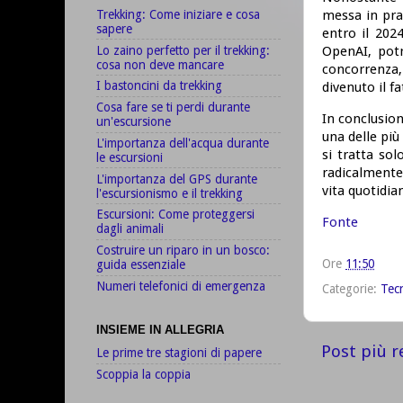
Trekking: Come iniziare e cosa
messa in pra
sapere
entro il 202
Lo zaino perfetto per il trekking:
OpenAI, potr
cosa non deve mancare
concorrenza,
I bastoncini da trekking
divenuto il fa
Cosa fare se ti perdi durante
In conclusion
un'escursione
una delle più 
L'importanza dell'acqua durante
si tratta sol
le escursioni
radicalmente
L'importanza del GPS durante
vita quotidia
l'escursionismo e il trekking
Escursioni: Come proteggersi
Fonte
dagli animali
Costruire un riparo in un bosco:
Ore
11:50
guida essenziale
Numeri telefonici di emergenza
Categorie:
Tecn
INSIEME IN ALLEGRIA
Post più r
Le prime tre stagioni di papere
Scoppia la coppia