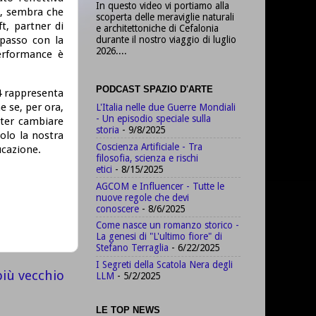
In questo video vi portiamo alla
i, sembra che
scoperta delle meraviglie naturali
t, partner di
e architettoniche di Cefalonia
durante il nostro viaggio di luglio
 passo con la
2026....
performance è
PODCAST SPAZIO D'ARTE
T4 rappresenta
he se, per ora,
L'Italia nelle due Guerre Mondiali
- Un episodio speciale sulla
poter cambiare
storia
- 9/8/2025
olo la nostra
Coscienza Artificiale - Tra
ucazione.
filosofia, scienza e rischi
etici
- 8/15/2025
AGCOM e Influencer - Tutte le
nuove regole che devi
conoscere
- 8/6/2025
Come nasce un romanzo storico -
La genesi di "L'ultimo fiore" di
Stefano Terraglia
- 6/22/2025
I Segreti della Scatola Nera degli
più vecchio
LLM
- 5/2/2025
LE TOP NEWS