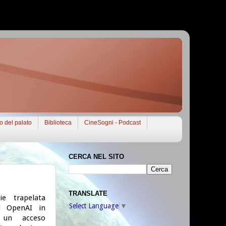
to del palato
Biblioteca
CineSogni - Podcast
CERCA NEL SITO
TRANSLATE
ie trapelata
Select Language
▼
i OpenAI in
 un acceso