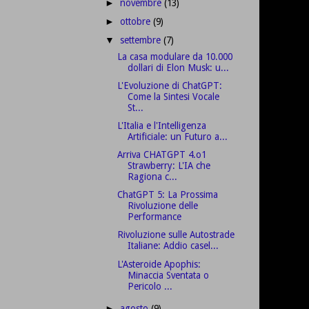
novembre
(13)
►
ottobre
(9)
►
settembre
(7)
▼
La casa modulare da 10.000
dollari di Elon Musk: u...
L'Evoluzione di ChatGPT:
Come la Sintesi Vocale
St...
L'Italia e l'Intelligenza
Artificiale: un Futuro a...
Arriva CHATGPT 4.o1
Strawberry: L'IA che
Ragiona c...
ChatGPT 5: La Prossima
Rivoluzione delle
Performance
Rivoluzione sulle Autostrade
Italiane: Addio casel...
L'Asteroide Apophis:
Minaccia Sventata o
Pericolo ...
agosto
(9)
►