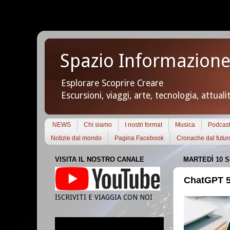
Spazio Informazione
Esplorare Scoprire Creare
Escursioni, viaggi, arte, tecnologia, attuali
NEWS
Chi siamo
I nostri format
Musica
Podcas
Notizie dal mondo
Pagina Facebook
Cronache dal futur
VISITA IL NOSTRO CANALE
MARTEDÌ 10 
ChatGPT 5
ISCRIVITI E VIAGGIA CON NOI