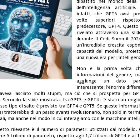
dibattito nel mondo della 
dell’intelligenza artificiale
infatti, che GPT5 avrà pre
volte superiori rispe
predecessore, GPT4. Questo 
rivelato attraverso una sli
durante il Codi Summit 202
un'incredibile crescita espon
capacità del modello, proiet
una nuova era per l'intelligenz
Non è la prima volta ch
informazioni del genere, ma
aggiunge un dato parti
interessante: l’enorme differ
aveva lasciato molti stupiti, ma ciò che si prospetta per GP
o. Secondo la slide mostrata, tra GPT3 e GPT4 c'è stato un migl
esso tipo di salto è previsto tra GPT4 e GPT5. Se queste informaz
i tratterebbe di un passo avanti rivoluzionario, non solo in termi
li, ma anche nel modo in cui interagiamo con le macchine intelli
etto rilevante è il numero di parametri utilizzati dal modello. G
e 5 trilioni di parametri, rispetto agli 1,7 trilioni di GPT4 e ai 1