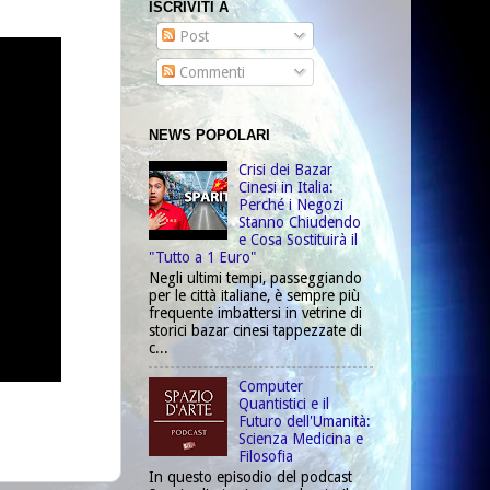
ISCRIVITI A
Post
Commenti
NEWS POPOLARI
Crisi dei Bazar
Cinesi in Italia:
Perché i Negozi
Stanno Chiudendo
e Cosa Sostituirà il
"Tutto a 1 Euro"
Negli ultimi tempi, passeggiando
per le città italiane, è sempre più
frequente imbattersi in vetrine di
storici bazar cinesi tappezzate di
c...
Computer
Quantistici e il
Futuro dell'Umanità:
Scienza Medicina e
Filosofia
In questo episodio del podcast