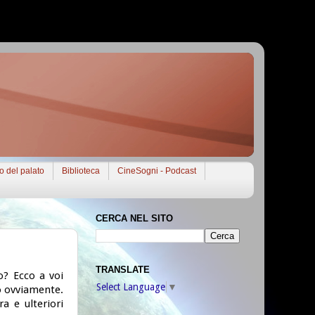
to del palato
Biblioteca
CineSogni - Podcast
CERCA NEL SITO
TRANSLATE
o? Ecco a voi
Select Language
▼
to ovviamente.
a e ulteriori