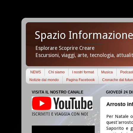
Spazio Informazione
Esplorare Scoprire Creare
Escursioni, viaggi, arte, tecnologia, attuali
NEWS
Chi siamo
I nostri format
Musica
Podcas
Notizie dal mondo
Pagina Facebook
Cronache dal futur
VISITA IL NOSTRO CANALE
GIOVEDÌ 24 D
Arrosto inf
ISCRIVITI E VIAGGIA CON NOI
Per Natale o
quest'arrosto
Saporito e g