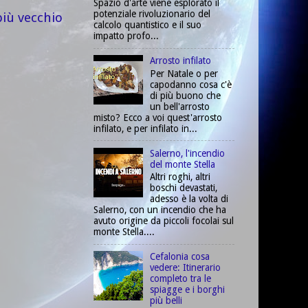
Spazio d'arte viene esplorato il
potenziale rivoluzionario del
più vecchio
calcolo quantistico e il suo
impatto profo...
Arrosto infilato
Per Natale o per
capodanno cosa c'è
di più buono che
un bell'arrosto
misto? Ecco a voi quest'arrosto
infilato, e per infilato in...
Salerno, l'incendio
del monte Stella
Altri roghi, altri
boschi devastati,
adesso è la volta di
Salerno, con un incendio che ha
avuto origine da piccoli focolai sul
monte Stella....
Cefalonia cosa
vedere: Itinerario
completo tra le
spiagge e i borghi
più belli