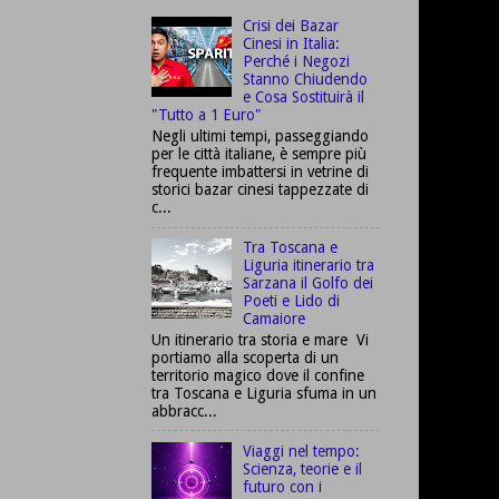
Crisi dei Bazar
Cinesi in Italia:
Perché i Negozi
Stanno Chiudendo
e Cosa Sostituirà il
"Tutto a 1 Euro"
Negli ultimi tempi, passeggiando
per le città italiane, è sempre più
frequente imbattersi in vetrine di
storici bazar cinesi tappezzate di
c...
Tra Toscana e
Liguria itinerario tra
Sarzana il Golfo dei
Poeti e Lido di
Camaiore
Un itinerario tra storia e mare Vi
portiamo alla scoperta di un
territorio magico dove il confine
tra Toscana e Liguria sfuma in un
abbracc...
Viaggi nel tempo:
Scienza, teorie e il
futuro con i