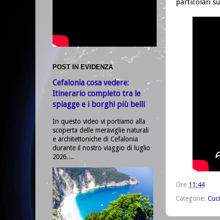
particolari s
POST IN EVIDENZA
Cefalonia cosa vedere:
Itinerario completo tra le
spiagge e i borghi più belli
In questo video vi portiamo alla
scoperta delle meraviglie naturali
e architettoniche di Cefalonia
durante il nostro viaggio di luglio
2026....
Ore
11:44
Categorie:
Cuc