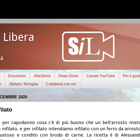
 Libera
tà
t
Escursioni
AlfaSierra
Deep Dives
Canale YouTube
Per il gus
o
Stefano Terraglia
Collabora con noi
ICEMBRE 2020
ilato
 per capodanno cosa c'è di più buono che un bell'arrosto mist
 infilato, e per infilato intendiamo infilato con un ferro da arros
ustoso e condito con brodo di carne. La ricetta è di Alessandr