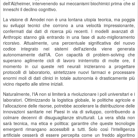
dell'Alzheimer,
intervenendo sui meccanismi biochimici prima che si
inneschi il declino cognitivo.
La visione di Amodei non è una lontana utopia teorica,
ma poggia
su sviluppi tecnici che corrono a una velocità impressionante,
confermati dai dati di ricerca più recenti.
I modelli avanzati di
Anthropic stanno già entrando in una fase di auto-miglioramento
ricorsivo.
Attualmente,
una percentuale significativa del nuovo
codice integrato nei sistemi dell'azienda viene generata
autonomamente dall'IA.
Con capacità di problem-solving che
superano agilmente cicli di lavoro ininterrotto di molte ore,
il
momento in cui queste reti neurali inizieranno a progettare
protocolli di laboratorio,
sintetizzare nuovi farmaci e processare
enormi moli di dati clinici in totale autonomia è drasticamente più
vicino rispetto alle stime iniziali.
Naturalmente,
l'IA non si limiterà a rivoluzionare i poli universitari e i
laboratori.
Ottimizzando la logistica globale,
le politiche agricole e
l'allocazione delle risorse,
potrebbe accelerare la distribuzione delle
innovazioni sanitarie nei Paesi in via di sviluppo,
contribuendo a
colmare decenni di disuguaglianze strutturali.
La vera sfida non
sarà tecnica,
ma etica e politica:
garantire che queste tecnologie
emergenti rimangano accessibili a tutti.
Solo così l'intelligenza
artificiale cesserà di essere percepita come un freddo algoritmo