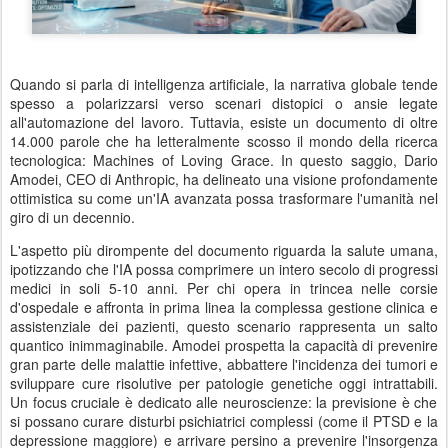
Quando si parla di intelligenza artificiale,
la narrativa globale tende
spesso a polarizzarsi verso scenari distopici o ansie legate
all'automazione del lavoro.
Tuttavia,
esiste un documento di oltre
14.
000 parole che ha letteralmente scosso il mondo della ricerca
tecnologica:
Machines of Loving Grace.
In questo saggio,
Dario
Amodei,
CEO di Anthropic,
ha delineato una visione profondamente
ottimistica su come un'IA avanzata possa trasformare l'umanità nel
giro di un decennio.
L'aspetto più dirompente del documento riguarda la salute umana,
ipotizzando che l'IA possa comprimere un intero secolo di progressi
medici in soli 5-10 anni.
Per chi opera in trincea nelle corsie
d'ospedale e affronta in prima linea la complessa gestione clinica e
assistenziale dei pazienti,
questo scenario rappresenta un salto
quantico inimmaginabile.
Amodei prospetta la capacità di prevenire
gran parte delle malattie infettive,
abbattere l'incidenza dei tumori e
sviluppare cure risolutive per patologie genetiche oggi intrattabili.
Un focus cruciale è dedicato alle neuroscienze:
la previsione è che
si possano curare disturbi psichiatrici complessi (come il PTSD e la
depressione maggiore) e arrivare persino a prevenire l'insorgenza