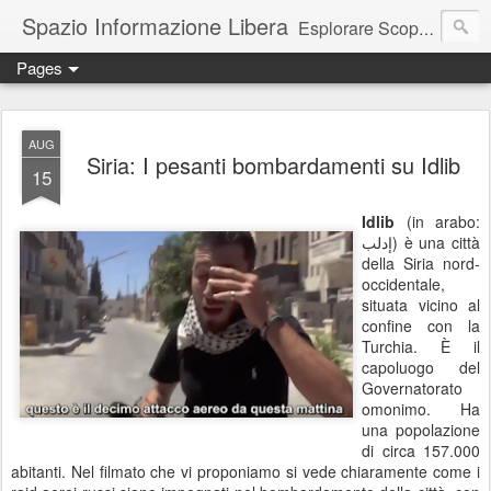
Spazio Informazione Libera
Esplorare Scoprire Creare
Pages
Escursioni, viaggi, arte, tecnologia, attualità
AUG
Siria: I pesanti bombardamenti su Idlib
15
Idlib
(in arabo:
إدلب‎) è una città
della Siria nord-
occidentale,
situata vicino al
confine con la
Turchia. È il
capoluogo del
Governatorato
omonimo. Ha
una popolazione
di circa 157.000
abitanti. Nel filmato che vi proponiamo si vede chiaramente come i