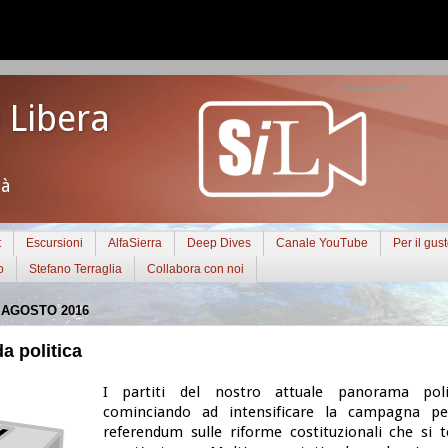
 Libera
tà
t
Escursioni
AlfaSierra
Deep Dives
Canale YouTube
Per il gus
o
Stefano Terraglia
Collabora con noi
 AGOSTO 2016
a politica
I partiti del nostro attuale panorama poli
cominciando ad intensificare la campagna pe
referendum sulle riforme costituzionali che si te