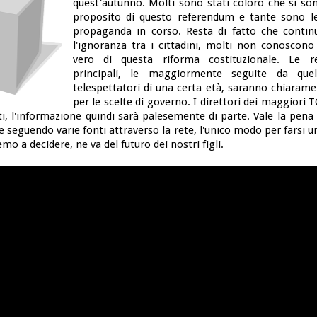
quest'autunno. Molti sono stati coloro che si son
proposito di questo referendum e tante sono le 
propaganda in corso. Resta di fatto che contin
l'ignoranza tra i cittadini, molti non conoscono 
vero di questa riforma costituzionale. Le ret
principali, le maggiormente seguite da quel
telespettatori di una certa età, saranno chiarame
per le scelte di governo. I direttori dei maggiori 
iti, l'informazione quindi sarà palesemente di parte. Vale la pen
 seguendo varie fonti attraverso la rete, l'unico modo per farsi u
mo a decidere, ne va del futuro dei nostri figli.