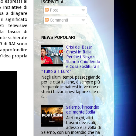
o espressi al
ISCRIVITI A
iniziative di
Post
ua a dilagare
il significato
Commenti
i televisive
la fascia di
nte schierate
NEWS POPOLARI
TG di RAI sono
Crisi dei Bazar
a approfondire
Cinesi in Italia:
n'idea propria
Perché i Negozi
Stanno Chiudendo
e Cosa Sostituirà il
"Tutto a 1 Euro"
Negli ultimi tempi, passeggiando
per le città italiane, è sempre più
frequente imbattersi in vetrine di
storici bazar cinesi tappezzate di
c...
Salerno, l'incendio
del monte Stella
Altri roghi, altri
boschi devastati,
adesso è la volta di
Salerno, con un incendio che ha