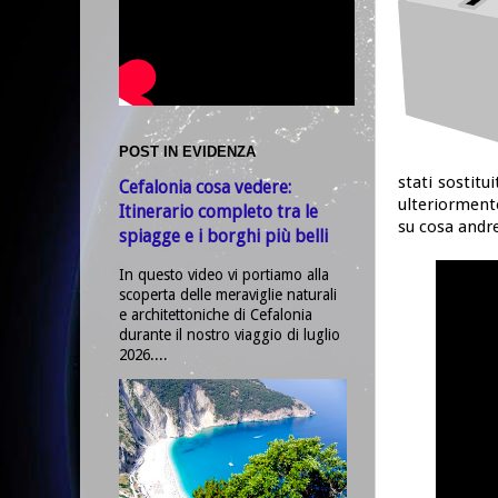
POST IN EVIDENZA
stati sostitu
Cefalonia cosa vedere:
ulteriormente
Itinerario completo tra le
su cosa andre
spiagge e i borghi più belli
In questo video vi portiamo alla
scoperta delle meraviglie naturali
e architettoniche di Cefalonia
durante il nostro viaggio di luglio
2026....