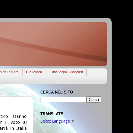
to del palato
Biblioteca
CineSogni - Podcast
CERCA NEL SITO
TRANSLATE
tico stanno
Select Language
▼
r il voto al
rrà in Italia