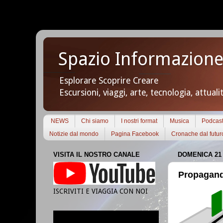
Spazio Informazione
Esplorare Scoprire Creare
Escursioni, viaggi, arte, tecnologia, attuali
NEWS
Chi siamo
I nostri format
Musica
Podcas
Notizie dal mondo
Pagina Facebook
Cronache dal futur
VISITA IL NOSTRO CANALE
DOMENICA 21
Propagand
ISCRIVITI E VIAGGIA CON NOI