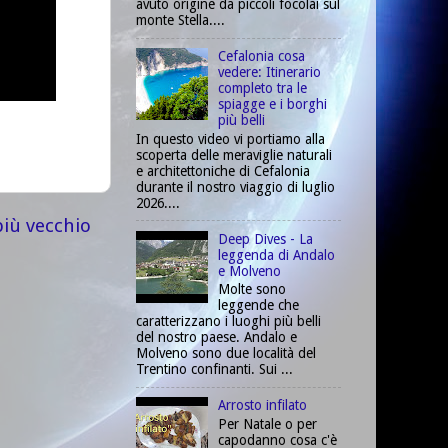
avuto origine da piccoli focolai sul
monte Stella....
Cefalonia cosa
vedere: Itinerario
completo tra le
spiagge e i borghi
più belli
In questo video vi portiamo alla
scoperta delle meraviglie naturali
e architettoniche di Cefalonia
durante il nostro viaggio di luglio
2026....
più vecchio
Deep Dives - La
leggenda di Andalo
e Molveno
Molte sono
leggende che
caratterizzano i luoghi più belli
del nostro paese. Andalo e
Molveno sono due località del
Trentino confinanti. Sui ...
Arrosto infilato
Per Natale o per
capodanno cosa c'è