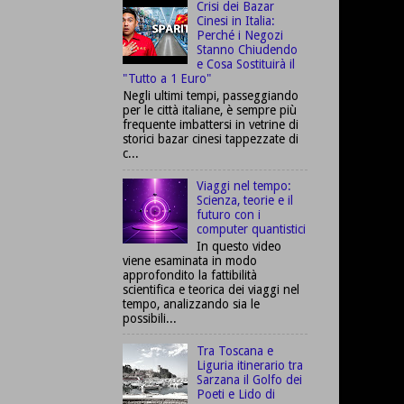
Crisi dei Bazar
Cinesi in Italia:
Perché i Negozi
Stanno Chiudendo
e Cosa Sostituirà il
"Tutto a 1 Euro"
Negli ultimi tempi, passeggiando
per le città italiane, è sempre più
frequente imbattersi in vetrine di
storici bazar cinesi tappezzate di
c...
Viaggi nel tempo:
Scienza, teorie e il
futuro con i
computer quantistici
In questo video
viene esaminata in modo
approfondito la fattibilità
scientifica e teorica dei viaggi nel
tempo, analizzando sia le
possibili...
Tra Toscana e
Liguria itinerario tra
Sarzana il Golfo dei
Poeti e Lido di