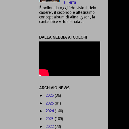
la Terra
È online da oggi "Ho visto il cielo
cadere", il secondo e attesissimo
concept album di Alina Lysor , la
cantautrice virtuale nata ...
DALLA NEBBIA AI COLORI
ARCHIVIO NEWS
2026
(36)
►
2025
(81)
►
2024
(140)
►
2023
(105)
►
2022
(73)
►