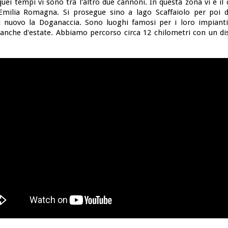
ei tempi vi sono tra l'altro due cannoni. In questa zona vi è il 
Emilia Romagna. Si prosegue sino a lago Scaffaiolo per poi 
i nuovo la Doganaccia. Sono luoghi famosi per i loro impianti 
 anche d'estate. Abbiamo percorso circa 12 chilometri con un disl