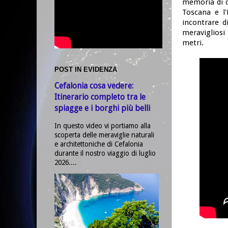
memoria di qu
Toscana e l'
incontrare d
meravigliosi
metri.
POST IN EVIDENZA
Cefalonia cosa vedere:
Itinerario completo tra le
spiagge e i borghi più belli
In questo video vi portiamo alla
scoperta delle meraviglie naturali
e architettoniche di Cefalonia
durante il nostro viaggio di luglio
2026....