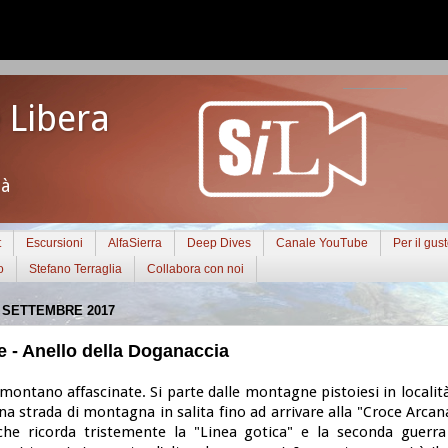
 Libera
tà
t
Escursioni
AlfaSierra
Deep Dives
Canale YouTube
Per il gus
o
Stefano Terraglia
Collabora con noi
 SETTEMBRE 2017
 - Anello della Doganaccia
montano affascinate. Si parte dalle montagne pistoiesi in localit
na strada di montagna in salita fino ad arrivare alla "Croce Arca
che ricorda tristemente la "Linea gotica" e la seconda guerr