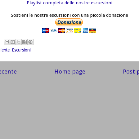
Playlist completa delle nostre escursioni
Sostieni le nostre escursioni con una piccola donazione
iente
,
Escursioni
ecente
Home page
Post 