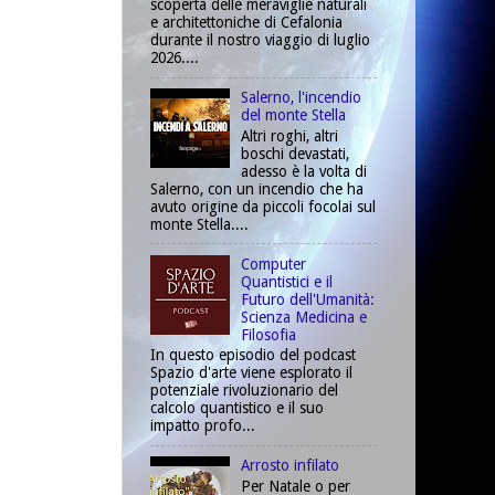
scoperta delle meraviglie naturali
e architettoniche di Cefalonia
durante il nostro viaggio di luglio
2026....
Salerno, l'incendio
del monte Stella
Altri roghi, altri
boschi devastati,
adesso è la volta di
Salerno, con un incendio che ha
avuto origine da piccoli focolai sul
monte Stella....
Computer
Quantistici e il
Futuro dell'Umanità:
Scienza Medicina e
Filosofia
In questo episodio del podcast
Spazio d'arte viene esplorato il
potenziale rivoluzionario del
calcolo quantistico e il suo
impatto profo...
Arrosto infilato
Per Natale o per