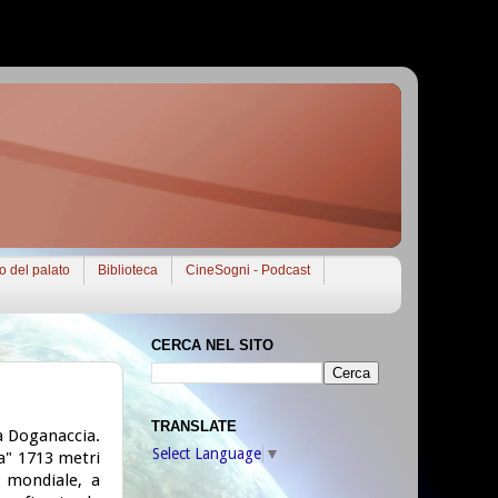
to del palato
Biblioteca
CineSogni - Podcast
CERCA NEL SITO
TRANSLATE
à Doganaccia.
Select Language
▼
na" 1713 metri
a mondiale, a