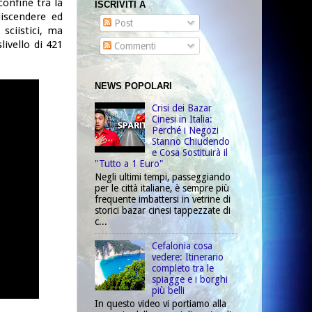
confine tra la
ISCRIVITI A
discendere ed
Post
sciistici, ma
ivello di 421
Commenti
NEWS POPOLARI
Crisi dei Bazar
Cinesi in Italia:
Perché i Negozi
Stanno Chiudendo
e Cosa Sostituirà il
"Tutto a 1 Euro"
Negli ultimi tempi, passeggiando
per le città italiane, è sempre più
frequente imbattersi in vetrine di
storici bazar cinesi tappezzate di
c...
Cefalonia cosa
vedere: Itinerario
completo tra le
spiagge e i borghi
più belli
In questo video vi portiamo alla