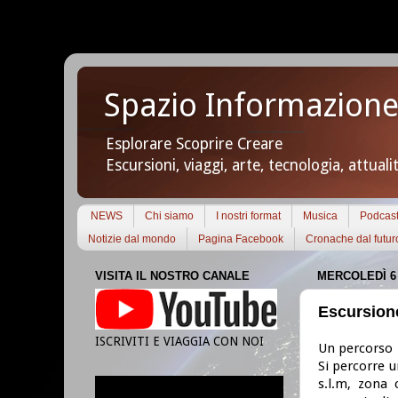
Spazio Informazione
Esplorare Scoprire Creare
Escursioni, viaggi, arte, tecnologia, attuali
NEWS
Chi siamo
I nostri format
Musica
Podcas
Notizie dal mondo
Pagina Facebook
Cronache dal futur
VISITA IL NOSTRO CANALE
MERCOLEDÌ 6
Escursione
ISCRIVITI E VIAGGIA CON NOI
Un percorso 
Si percorre u
s.l.m, zona 