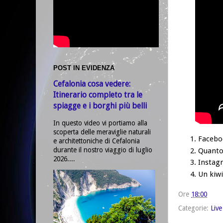
POST IN EVIDENZA
Cefalonia cosa vedere:
Itinerario completo tra le
spiagge e i borghi più belli
In questo video vi portiamo alla
scoperta delle meraviglie naturali
Faceboo
e architettoniche di Cefalonia
durante il nostro viaggio di luglio
Quanto
2026....
Instagr
Un kiwi
Ore
18:00
Categorie:
Live