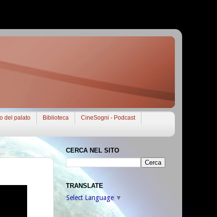
to del palato
Biblioteca
CineSogni - Podcast
CERCA NEL SITO
TRANSLATE
Select Language
▼