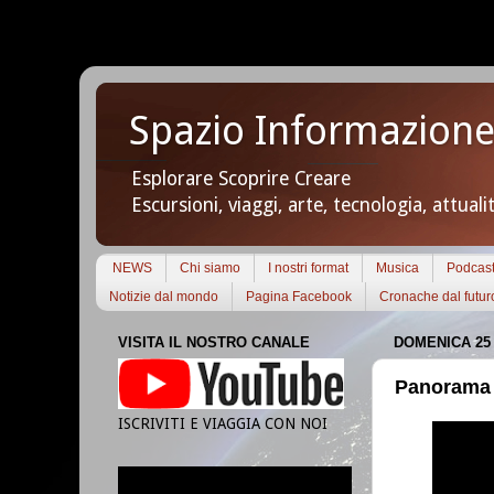
Spazio Informazione
Esplorare Scoprire Creare
Escursioni, viaggi, arte, tecnologia, attuali
NEWS
Chi siamo
I nostri format
Musica
Podcas
Notizie dal mondo
Pagina Facebook
Cronache dal futur
VISITA IL NOSTRO CANALE
DOMENICA 25
Panorama 
ISCRIVITI E VIAGGIA CON NOI