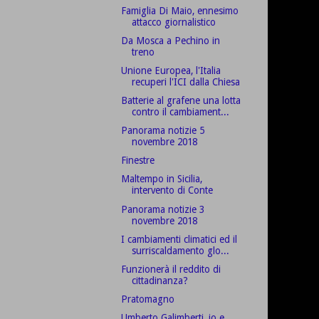
Famiglia Di Maio, ennesimo
attacco giornalistico
Da Mosca a Pechino in
treno
Unione Europea, l'Italia
recuperi l'ICI dalla Chiesa
Batterie al grafene una lotta
contro il cambiament...
Panorama notizie 5
novembre 2018
Finestre
Maltempo in Sicilia,
intervento di Conte
Panorama notizie 3
novembre 2018
I cambiamenti climatici ed il
surriscaldamento glo...
Funzionerà il reddito di
cittadinanza?
Pratomagno
Umberto Galimberti, io e