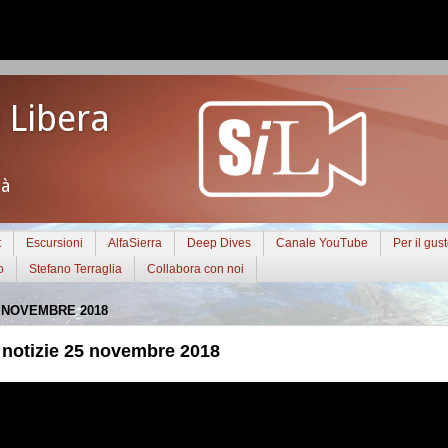
 Libera
tà
t
Escursioni
AlfaSierra
Deep Dives
Canale YouTube
Per il gus
o
Stefano Terraglia
Collabora con noi
 NOVEMBRE 2018
notizie 25 novembre 2018